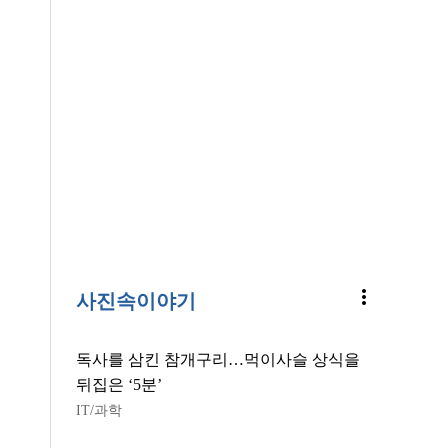
more_vert
사진속이야기
독사를 삼킨 참개구리…먹이사슬 상식을
뒤집은 ‘5분’
IT/과학