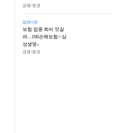
금융/증권
업앤다운
보험 업종 희비 엇갈
려…DB손해보험↑·삼
성생명↓
금융/증권