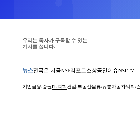
우리는 독자가 구독할 수 있는
기사를 씁니다.
뉴스
전국은 지금
NSP리포트
소상공인
이슈
NSPTV
기업
금융/증권
IT/과학
건설/부동산
물류/유통
자동차
의학/