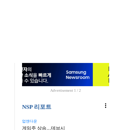
Advertisement
1 / 2
more_vert
NSP 리포트
업앤다운
게임주 상승…데브시