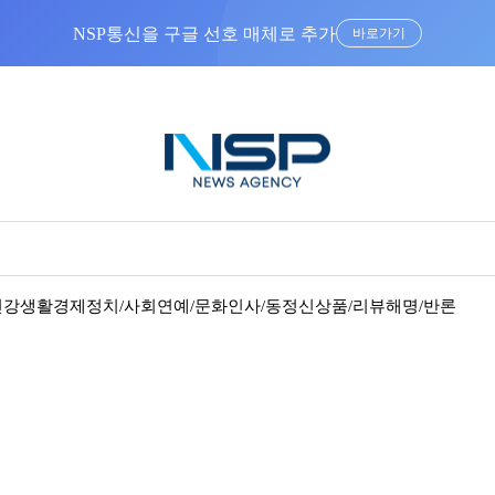
NSP통신을 구글 선호 매체로 추가
바로가기
건강
생활경제
정치/사회
연예/문화
인사/동정
신상품/리뷰
해명/반론