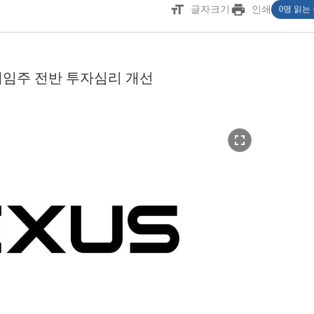
format_size
print
글자크기
인쇄
0명 읽는
게임주 전반 투자심리 개선
fullscreen