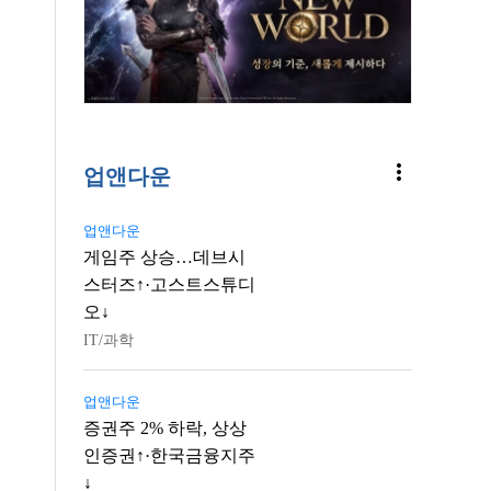
more_vert
업앤다운
업앤다운
게임주 상승…데브시
스터즈↑·고스트스튜디
오↓
IT/과학
업앤다운
증권주 2% 하락, 상상
인증권↑·한국금융지주
↓