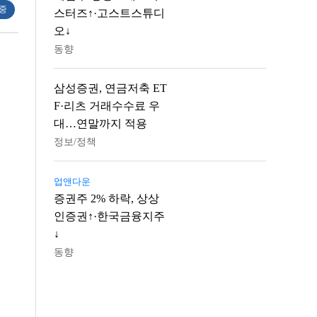
 중
스터즈↑·고스트스튜디
오↓
동향
삼성증권, 연금저축 ET
F·리츠 거래수수료 우
대…연말까지 적용
정보/정책
업앤다운
증권주 2% 하락, 상상
인증권↑·한국금융지주
↓
동향