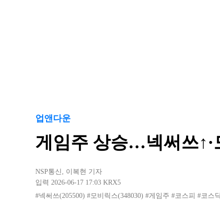
업앤다운
게임주 상승…넥써쓰↑·
NSP통신
,
이복현 기자
입력 2026-06-17 17:03
KRX5
#넥써쓰(205500)
#모비릭스(348030)
#게임주
#코스피
#코스