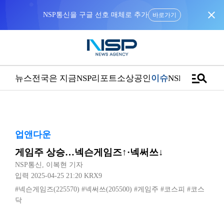
close
NSP통신을 구글 선호 매체로 추가
바로가기
manage_search
뉴스
전국은 지금
NSP리포트
소상공인
이슈
NSPTV
업앤다운
게임주 상승…넥슨게임즈↑·넥써쓰↓
NSP통신
,
이복현 기자
입력 2025-04-25 21:20
KRX9
#넥슨게임즈(225570)
#넥써쓰(205500)
#게임주
#코스피
#코스
닥