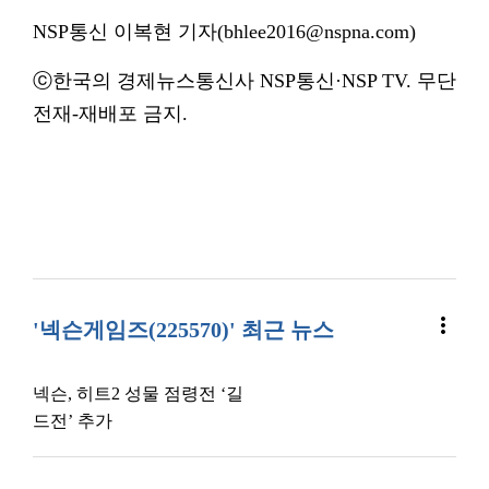
NSP통신 이복현 기자(bhlee2016@nspna.com)
ⓒ한국의 경제뉴스통신사 NSP통신·NSP TV. 무단
전재-재배포 금지.
more_vert
'넥슨게임즈(225570)' 최근 뉴스
넥슨, 히트2 성물 점령전 ‘길
드전’ 추가