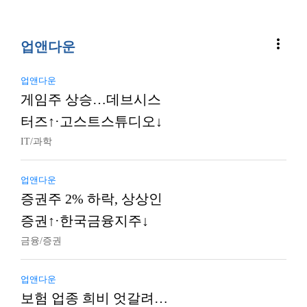
more_vert
업앤다운
업앤다운
게임주 상승…데브시스
터즈↑·고스트스튜디오↓
IT/과학
업앤다운
증권주 2% 하락, 상상인
증권↑·한국금융지주↓
금융/증권
업앤다운
보험 업종 희비 엇갈려…