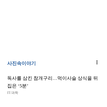
more_vert
사진속이야기
독사를 삼킨 참개구리…먹이사슬 상식을 뒤
집은 ‘5분’
IT/과학