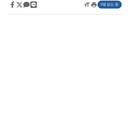
format_size
print
0명 읽는 중