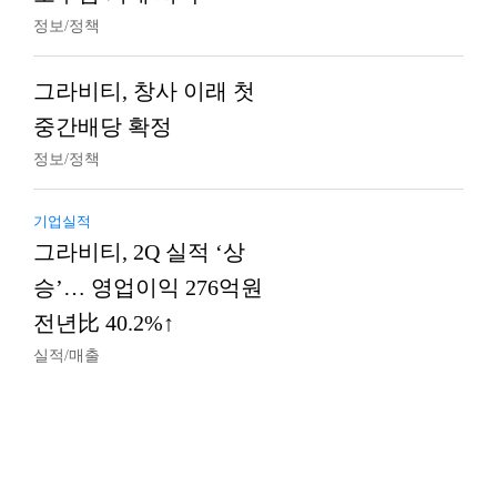
정보/정책
그라비티, 창사 이래 첫
중간배당 확정
정보/정책
기업실적
그라비티, 2Q 실적 ‘상
승’… 영업이익 276억원
전년比 40.2%↑
실적/매출