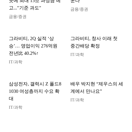
곳에 최대 15조 과징금 예
운다”
고..."기준 과도"
금융/증권
금융/증권
그라비티, 2Q 실적 ‘상
그라비티, 창사 이래 첫
승’… 영업이익 276억원
중간배당 확정
전년比 40.2%↑
IT/과학
IT/과학
삼성전자, 갤럭시 Z 폴드8
배우 박지현 “제우스의 세
1030 여성층까지 수요 확
계에서 만나요”
대
IT/과학
IT/과학