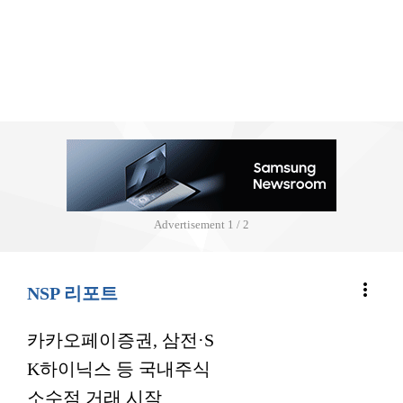
Advertisement
2 / 2
more_vert
NSP 리포트
카카오페이증권, 삼전·S
K하이닉스 등 국내주식
소수점 거래 시작