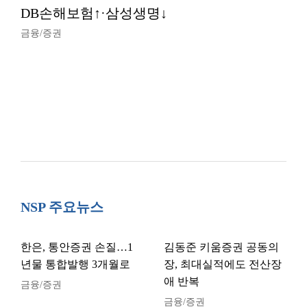
DB손해보험↑·삼성생명↓
금융/증권
NSP 주요뉴스
한은, 통안증권 손질…1
김동준 키움증권 공동의
년물 통합발행 3개월로
장, 최대실적에도 전산장
애 반복
금융/증권
금융/증권