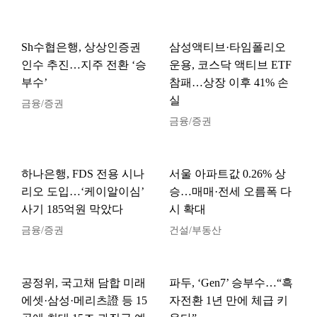
Sh수협은행, 상상인증권
삼성액티브·타임폴리오
인수 추진…지주 전환 ‘승
운용, 코스닥 액티브 ETF
부수’
참패…상장 이후 41% 손
실
금융/증권
금융/증권
하나은행, FDS 전용 시나
서울 아파트값 0.26% 상
리오 도입…‘케이알이심’
승…매매·전세 오름폭 다
사기 185억원 막았다
시 확대
금융/증권
건설/부동산
공정위, 국고채 담합 미래
파두, ‘Gen7’ 승부수…“흑
에셋·삼성·메리츠證 등 15
자전환 1년 만에 체급 키