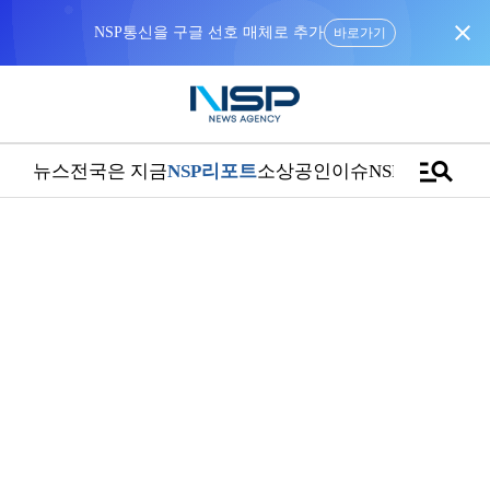
close
NSP통신을 구글 선호 매체로 추가
바로가기
manage_search
뉴스
전국은 지금
NSP리포트
소상공인
이슈
NSPTV