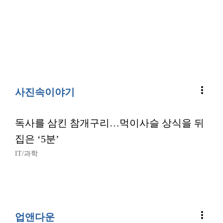
more_vert
사진속이야기
독사를 삼킨 참개구리…먹이사슬 상식을 뒤
집은 ‘5분’
IT/과학
more_vert
업앤다운