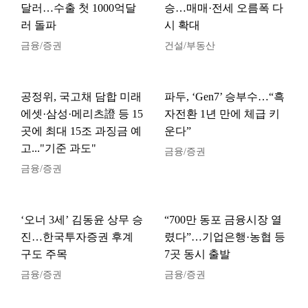
달러…수출 첫 1000억달
승…매매·전세 오름폭 다
러 돌파
시 확대
금융/증권
건설/부동산
공정위, 국고채 담합 미래
파두, ‘Gen7’ 승부수…“흑
에셋·삼성·메리츠證 등 15
자전환 1년 만에 체급 키
곳에 최대 15조 과징금 예
운다”
고..."기준 과도"
금융/증권
금융/증권
‘오너 3세’ 김동윤 상무 승
“700만 동포 금융시장 열
진…한국투자증권 후계
렸다”…기업은행·농협 등
구도 주목
7곳 동시 출발
금융/증권
금융/증권