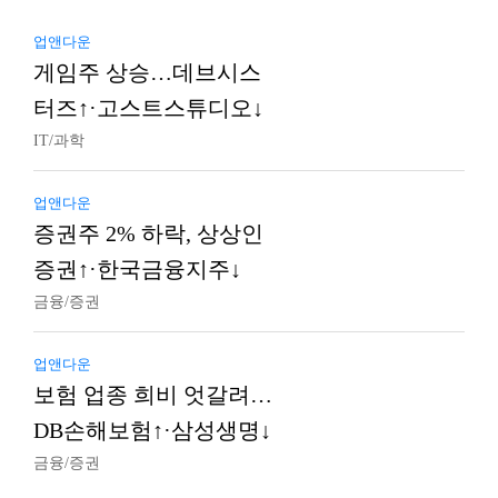
업앤다운
게임주 상승…데브시스
터즈↑·고스트스튜디오↓
IT/과학
업앤다운
증권주 2% 하락, 상상인
증권↑·한국금융지주↓
금융/증권
업앤다운
보험 업종 희비 엇갈려…
DB손해보험↑·삼성생명↓
금융/증권