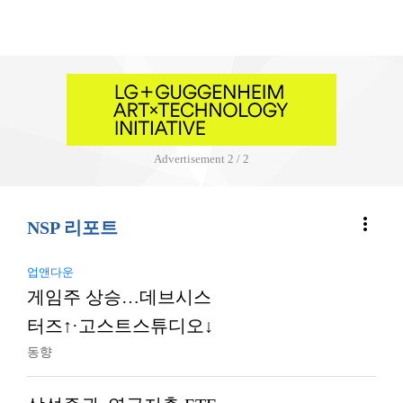
Advertisement
1 / 2
more_vert
NSP 리포트
업앤다운
게임주 상승…데브시스
터즈↑·고스트스튜디오↓
동향