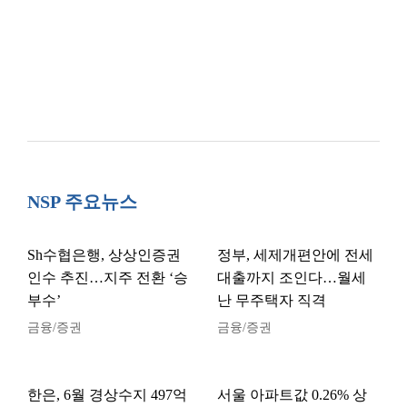
NSP 주요뉴스
Sh수협은행, 상상인증권
정부, 세제개편안에 전세
인수 추진…지주 전환 ‘승
대출까지 조인다…월세
부수’
난 무주택자 직격
금융/증권
금융/증권
한은, 6월 경상수지 497억
서울 아파트값 0.26% 상