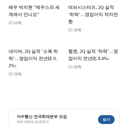
배우 박지현 “제우스의 세
데브시스터즈, 2Q 실적
계에서 만나요”
‘하락’…영업이익 적자전
환
IT/과학
IT/과학
네이버, 2Q 실적 ‘소폭 하
웹젠, 2Q 실적 ‘하락’…영
락’…영업이익 전년比 0.
업이익 전년比 8.4%↓
2%↓
IT/과학
IT/과학
NSP통신 전국취재본부 모집
보기
NSP NEWS AGENCY