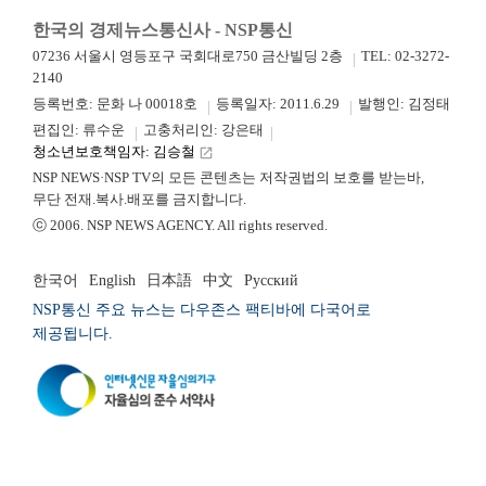
한국의 경제뉴스통신사 - NSP통신
07236 서울시 영등포구 국회대로750 금산빌딩 2층
TEL: 02-3272-
2140
등록번호: 문화 나 00018호
등록일자: 2011.6.29
발행인: 김정태
편집인: 류수운
고충처리인: 강은태
청소년보호책임자: 김승철
launch
NSP NEWS·NSP TV의 모든 콘텐츠는 저작권법의 보호를 받는바,
무단 전재.복사.배포를 금지합니다.
ⓒ 2006. NSP NEWS AGENCY. All rights reserved.
한국어
English
日本語
中文
Русский
NSP통신 주요 뉴스는 다우존스 팩티바에 다국어로
제공됩니다.