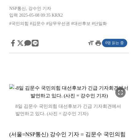
NSP통신
,
강수인 기자
입력 2025-05-08 09:35
KRX2
#국민의힘
#김문수
#당무우선권
#대선후보
#단일화
format_size
print
0명 읽는 중
fullscreen
8일 김문수 국민의힘 대선후보가 긴급 기자회견에서
발언하고 있다. (사진 = 강수인 기자)
(서울=NSP통신) 강수인 기자 = 김문수 국민의힘