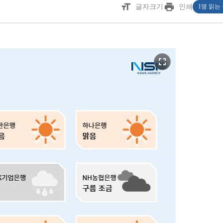
format_size
print
글자크기
인쇄
1명 읽는
fullscreen