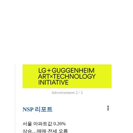
Advertisement
1 / 2
more_vert
NSP 리포트
서울 아파트값 0.26%
상승…매매·전세 오름