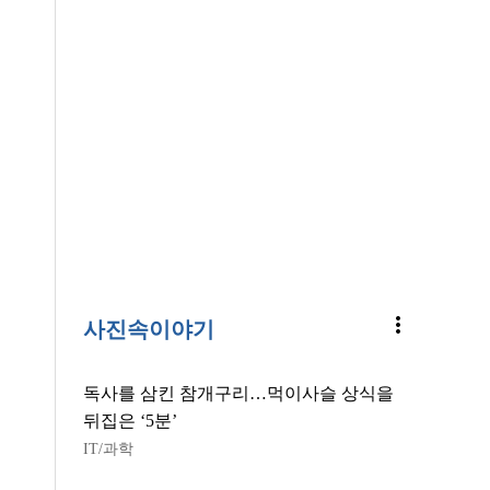
more_vert
사진속이야기
독사를 삼킨 참개구리…먹이사슬 상식을
뒤집은 ‘5분’
IT/과학