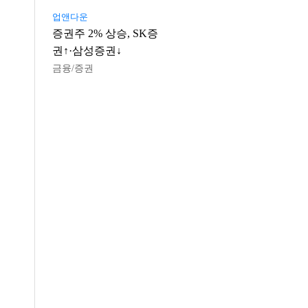
업앤다운
증권주 2% 상승, SK증
권↑·삼성증권↓
금융/증권