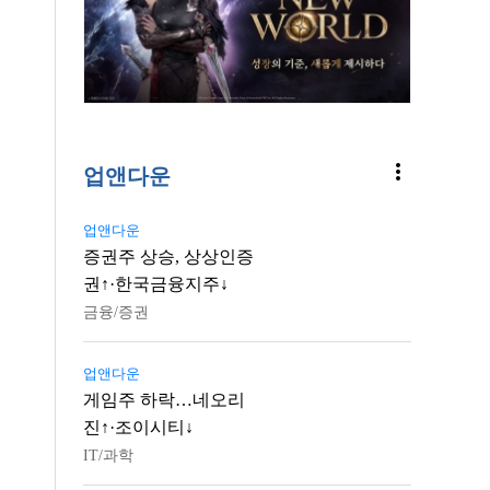
more_vert
업앤다운
업앤다운
증권주 상승, 상상인증
권↑·한국금융지주↓
금융/증권
업앤다운
게임주 하락…네오리
진↑·조이시티↓
IT/과학