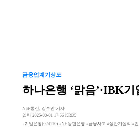
금융업계기상도
하나은행 ‘맑음’·IBK기
NSP통신
,
강수인 기자
입력 2025-08-01 17:56
KRD5
#기업은행(024110)
#NH농협은행
#금융사고
#상반기실적
#