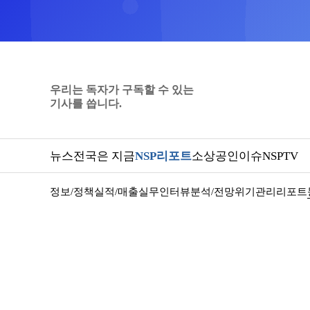
우리는 독자가 구독할 수 있는
기사를 씁니다.
뉴스
전국은 지금
NSP리포트
소상공인
이슈
NSPTV
정보/정책
실적/매출
실무인터뷰
분석/전망
위기관리
리포트