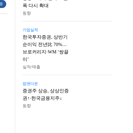
 중
폭 다시 확대
동향
기업실적
한국투자증권, 상반기
순이익 전년比 70%…
브로커리지·WM ‘쌍끌
이’
실적/매출
업앤다운
증권주 상승, 상상인증
권↑·한국금융지주↓
동향