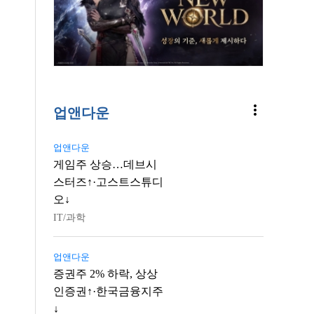
more_vert
업앤다운
업앤다운
게임주 상승…데브시
스터즈↑·고스트스튜디
오↓
IT/과학
업앤다운
증권주 2% 하락, 상상
인증권↑·한국금융지주
↓