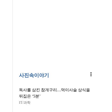
more_vert
사진속이야기
독사를 삼킨 참개구리…먹이사슬 상식을
뒤집은 ‘5분’
IT/과학