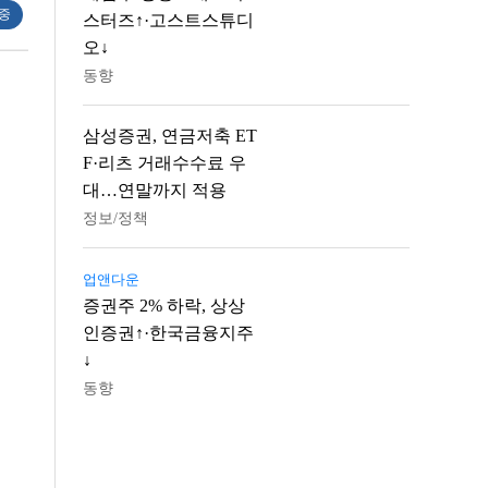
 중
스터즈↑·고스트스튜디
오↓
동향
삼성증권, 연금저축 ET
F·리츠 거래수수료 우
대…연말까지 적용
정보/정책
업앤다운
증권주 2% 하락, 상상
인증권↑·한국금융지주
↓
동향