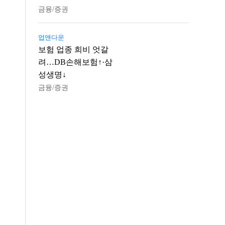
금융/증권
업앤다운
보험 업종 희비 엇갈
려…DB손해보험↑·삼
성생명↓
금융/증권