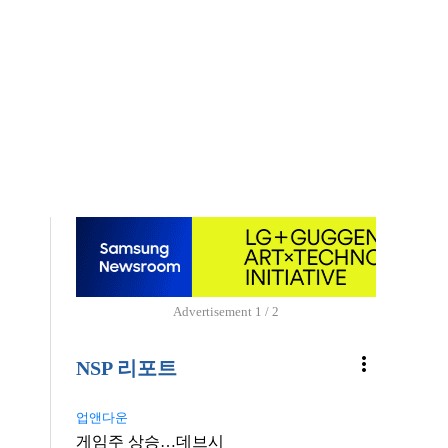
Advertisement
1 / 2
more_vert
NSP 리포트
업앤다운
게임주 상승…데브시