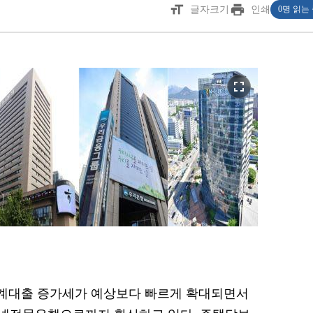
format_size
print
글자크기
인쇄
0명 읽는
fullscreen
 가계대출 증가세가 예상보다 빠르게 확대되면서