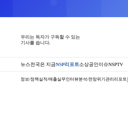
우리는 독자가 구독할 수 있는
기사를 씁니다.
뉴스
전국은 지금
NSP리포트
소상공인
이슈
NSPTV
정보/정책
실적/매출
실무인터뷰
분석/전망
위기관리
리포트