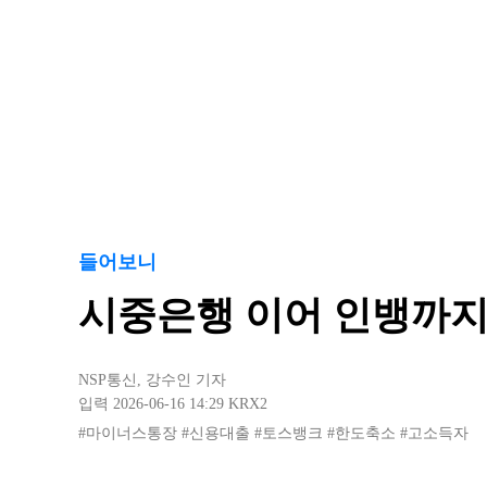
들어보니
시중은행 이어 인뱅까
NSP통신
,
강수인 기자
입력 2026-06-16 14:29
KRX2
#마이너스통장
#신용대출
#토스뱅크
#한도축소
#고소득자