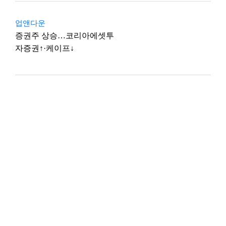
업앤다운
증권주 상승…코리아에셋투
자증권↑·케이프↓