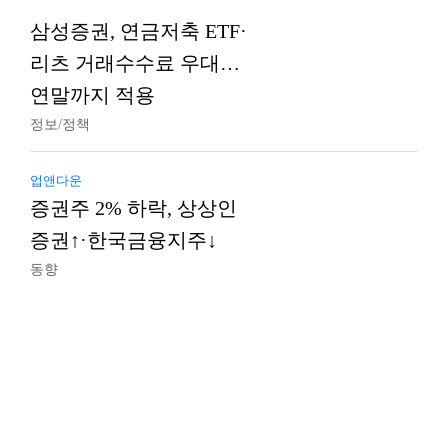
삼성증권, 연금저축 ETF·
리츠 거래수수료 우대…
연말까지 적용
정보/정책
업앤다운
증권주 2% 하락, 상상인
증권↑·한국금융지주↓
동향