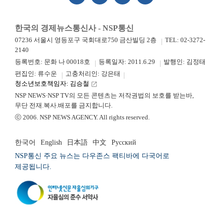
한국의 경제뉴스통신사 - NSP통신
07236 서울시 영등포구 국회대로750 금산빌딩 2층
TEL: 02-3272-
2140
등록번호: 문화 나 00018호
등록일자: 2011.6.29
발행인: 김정태
편집인: 류수운
고충처리인: 강은태
청소년보호책임자: 김승철
launch
NSP NEWS·NSP TV의 모든 콘텐츠는 저작권법의 보호를 받는바,
무단 전재.복사.배포를 금지합니다.
ⓒ 2006. NSP NEWS AGENCY. All rights reserved.
한국어
English
日本語
中文
Русский
NSP통신 주요 뉴스는 다우존스 팩티바에 다국어로
제공됩니다.