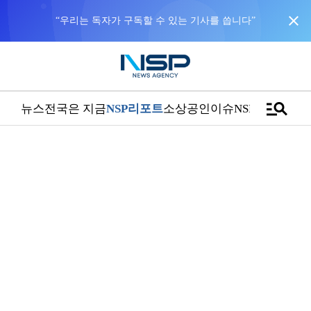
close
NSP통신을 구글 선호 매체로 추가
바로가기
manage_search
뉴스
전국은 지금
NSP리포트
소상공인
이슈
NSPTV