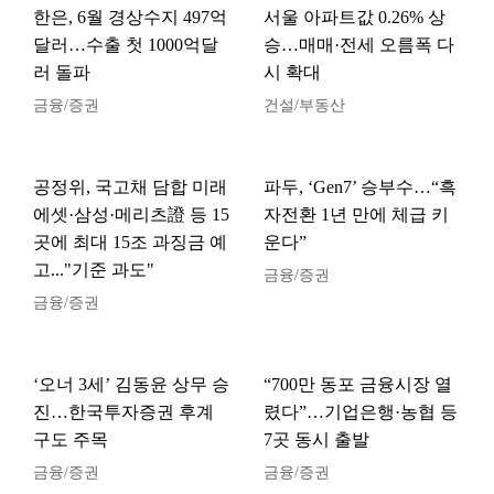
한은, 6월 경상수지 497억
서울 아파트값 0.26% 상
달러…수출 첫 1000억달
승…매매·전세 오름폭 다
러 돌파
시 확대
금융/증권
건설/부동산
공정위, 국고채 담합 미래
파두, ‘Gen7’ 승부수…“흑
에셋·삼성·메리츠證 등 15
자전환 1년 만에 체급 키
곳에 최대 15조 과징금 예
운다”
고..."기준 과도"
금융/증권
금융/증권
‘오너 3세’ 김동윤 상무 승
“700만 동포 금융시장 열
진…한국투자증권 후계
렸다”…기업은행·농협 등
구도 주목
7곳 동시 출발
금융/증권
금융/증권