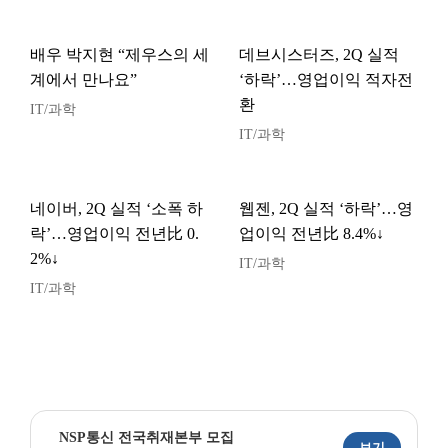
배우 박지현 “제우스의 세
데브시스터즈, 2Q 실적
계에서 만나요”
‘하락’…영업이익 적자전
환
IT/과학
IT/과학
네이버, 2Q 실적 ‘소폭 하
웹젠, 2Q 실적 ‘하락’…영
락’…영업이익 전년比 0.
업이익 전년比 8.4%↓
2%↓
IT/과학
IT/과학
NSP통신 전국취재본부 모집
보기