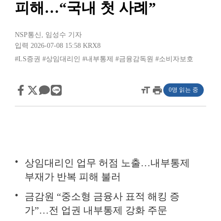
피해…“국내 첫 사례”
NSP통신
,
임성수 기자
입력 2026-07-08 15:58
KRX8
#LS증권
#상임대리인
#내부통제
#금융감독원
#소비자보호
format_size
print
0명 읽는 중
상임대리인 업무 허점 노출…내부통제
부재가 반복 피해 불러
금감원 “중소형 금융사 표적 해킹 증
가”…전 업권 내부통제 강화 주문