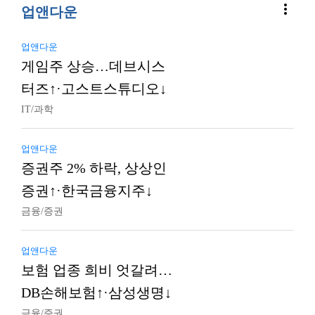
more_vert
업앤다운
업앤다운
게임주 상승…데브시스
터즈↑·고스트스튜디오↓
IT/과학
업앤다운
증권주 2% 하락, 상상인
증권↑·한국금융지주↓
금융/증권
업앤다운
보험 업종 희비 엇갈려…
DB손해보험↑·삼성생명↓
금융/증권