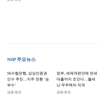
NSP 주요뉴스
Sh수협은행, 상상인증권
정부, 세제개편안에 전세
인수 추진…지주 전환 ‘승
대출까지 조인다…월세
부수’
난 무주택자 직격
금융/증권
금융/증권