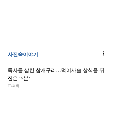
more_vert
사진속이야기
독사를 삼킨 참개구리…먹이사슬 상식을 뒤
집은 ‘5분’
IT/과학