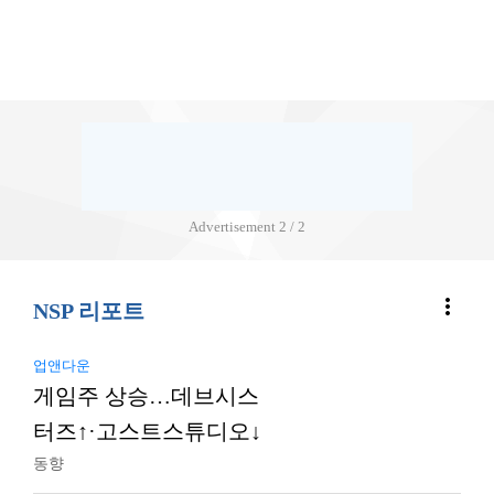
Advertisement
2 / 2
more_vert
NSP 리포트
업앤다운
게임주 상승…데브시스
터즈↑·고스트스튜디오↓
동향