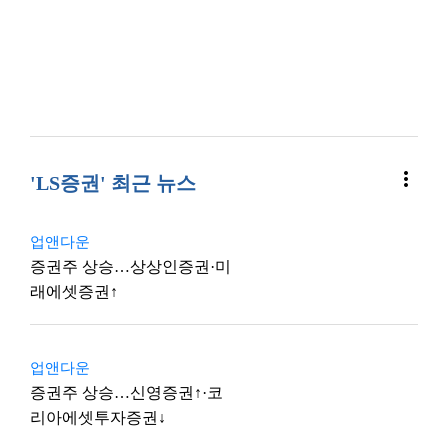
more_vert
'LS증권' 최근 뉴스
업앤다운
증권주 상승…상상인증권·미
래에셋증권↑
업앤다운
증권주 상승…신영증권↑·코
리아에셋투자증권↓