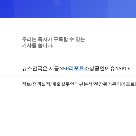
우리는 독자가 구독할 수 있는
기사를 씁니다.
뉴스
전국은 지금
NSP리포트
소상공인
이슈
NSPTV
정보/정책
실적/매출
실무인터뷰
분석/전망
위기관리
리포트