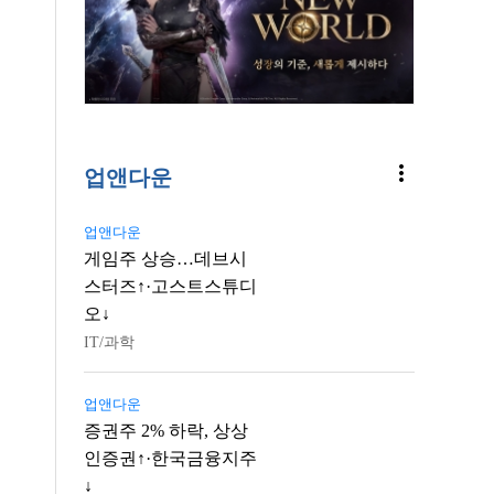
more_vert
업앤다운
업앤다운
게임주 상승…데브시
스터즈↑·고스트스튜디
오↓
IT/과학
업앤다운
증권주 2% 하락, 상상
인증권↑·한국금융지주
↓