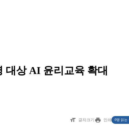
명 대상 AI 윤리교육 확대
format_size
print
글자크기
인쇄
0명 읽는