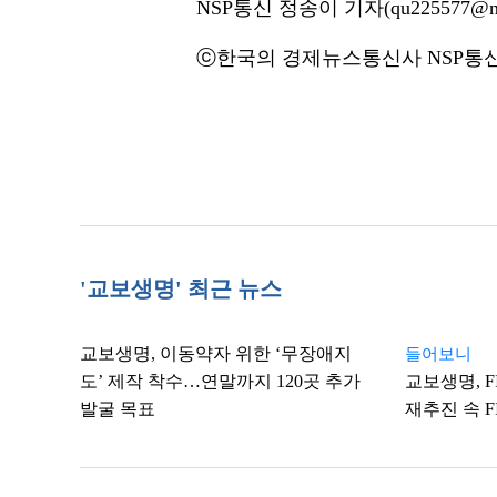
NSP통신 정송이 기자(qu225577@ns
ⓒ한국의 경제뉴스통신사 NSP통신·
'교보생명' 최근 뉴스
교보생명, 이동약자 위한 ‘무장애지
들어보니
도’ 제작 착수…연말까지 120곳 추가
교보생명, F
발굴 목표
재추진 속 