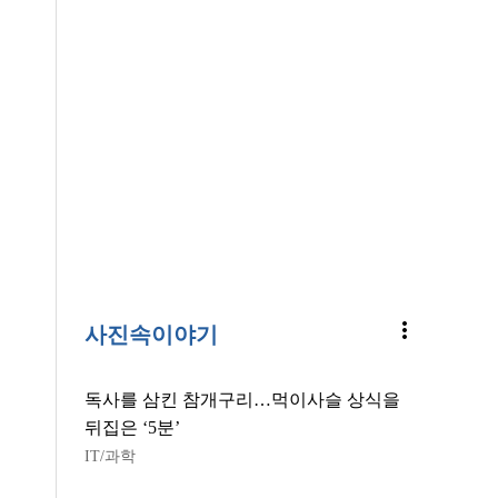
more_vert
사진속이야기
독사를 삼킨 참개구리…먹이사슬 상식을
뒤집은 ‘5분’
IT/과학