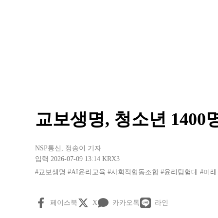
교보생명, 청소년 1400
NSP통신
,
정송이 기자
입력 2026-07-09 13:14
KRX3
#교보생명
#AI윤리교육
#사회적협동조합
#윤리탐험대
#미래
페이스북
X
카카오톡
라인