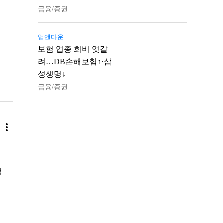
금융/증권
업앤다운
보험 업종 희비 엇갈
려…DB손해보험↑·삼
성생명↓
금융/증권
more_vert
명