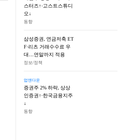
스터즈↑·고스트스튜디
오↓
동향
삼성증권, 연금저축 ET
F·리츠 거래수수료 우
대…연말까지 적용
정보/정책
업앤다운
증권주 2% 하락, 상상
인증권↑·한국금융지주
↓
동향