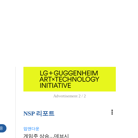
Advertisement
1 / 2
more_vert
NSP 리포트
 중
업앤다운
게임주 상승…데브시