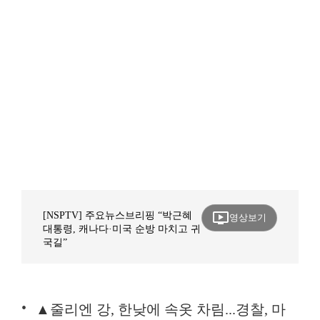
ondemand_video
[NSPTV] 주요뉴스브리핑 “박근혜
영상보기
대통령, 캐나다·미국 순방 마치고 귀
국길”
▲줄리엔 강, 한낮에 속옷 차림...경찰, 마