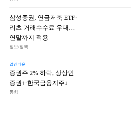
삼성증권, 연금저축 ETF·
리츠 거래수수료 우대…
연말까지 적용
정보/정책
업앤다운
증권주 2% 하락, 상상인
증권↑·한국금융지주↓
동향