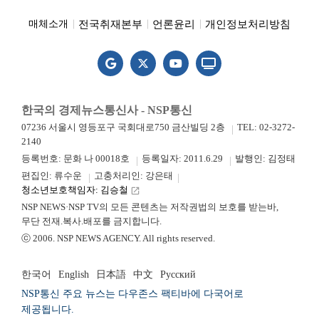
전국취재본부
언론윤리
개인정보처리방침
매체소개
한국의 경제뉴스통신사 - NSP통신
07236 서울시 영등포구 국회대로750 금산빌딩 2층
TEL: 02-3272-
2140
등록번호: 문화 나 00018호
등록일자: 2011.6.29
발행인: 김정태
편집인: 류수운
고충처리인: 강은태
청소년보호책임자: 김승철
launch
NSP NEWS·NSP TV의 모든 콘텐츠는 저작권법의 보호를 받는바,
무단 전재.복사.배포를 금지합니다.
ⓒ 2006. NSP NEWS AGENCY. All rights reserved.
한국어
English
日本語
中文
Русский
NSP통신 주요 뉴스는 다우존스 팩티바에 다국어로
제공됩니다.