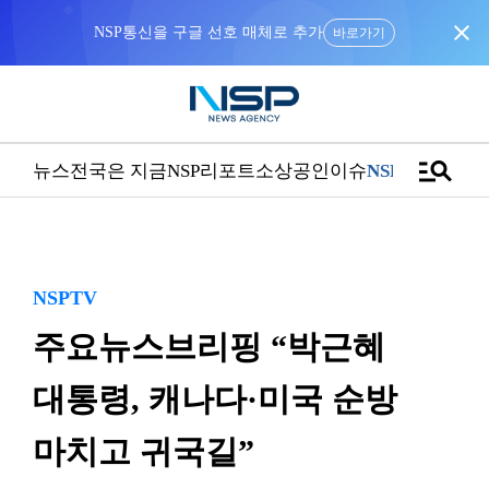
close
“우리는 독자가 구독할 수 있는 기사를 씁니다”
manage_search
뉴스
전국은 지금
NSP리포트
소상공인
이슈
NSPTV
NSPTV
주요뉴스브리핑 “박근혜
대통령, 캐나다·미국 순방
마치고 귀국길”