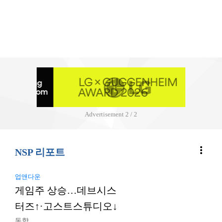
Advertisement
2 / 2
more_vert
NSP 리포트
업앤다운
게임주 상승…데브시스
터즈↑·고스트스튜디오↓
동향