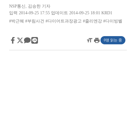
NSP통신
,
김승한 기자
입력 2014-09-25 17:55
업데이트 2014-09-25 18:01
KRD1
#박근혜
#부림사건
#다이어트과장광고
#줄리엔강
#다이빙벨
format_size
print
0명 읽는 중