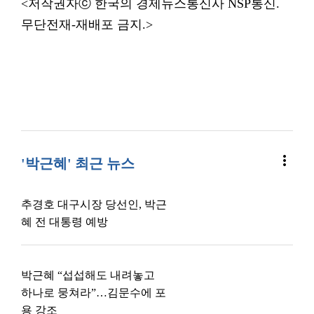
<저작권자ⓒ 한국의 경제뉴스통신사 NSP통신.
무단전재-재배포 금지.>
more_vert
'박근혜' 최근 뉴스
추경호 대구시장 당선인, 박근
혜 전 대통령 예방
박근혜 “섭섭해도 내려놓고
하나로 뭉쳐라”…김문수에 포
용 강조