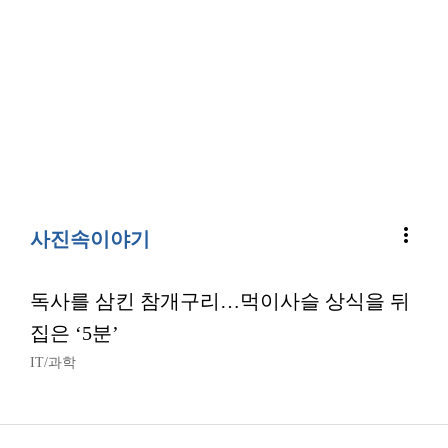
more_vert
사진속이야기
독사를 삼킨 참개구리…먹이사슬 상식을 뒤
집은 ‘5분’
IT/과학