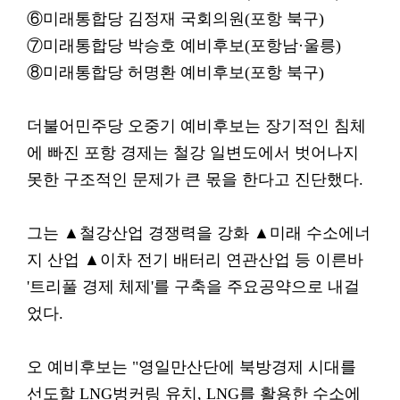
⑥미래통합당 김정재 국회의원(포항 북구)
⑦미래통합당 박승호 예비후보(포항남·울릉)
⑧미래통합당 허명환 예비후보(포항 북구)
더불어민주당 오중기 예비후보는 장기적인 침체
에 빠진 포항 경제는 철강 일변도에서 벗어나지
못한 구조적인 문제가 큰 몫을 한다고 진단했다.
그는 ▲철강산업 경쟁력을 강화 ▲미래 수소에너
지 산업 ▲이차 전기 배터리 연관산업 등 이른바
'트리풀 경제 체제'를 구축을 주요공약으로 내걸
었다.
오 예비후보는 "영일만산단에 북방경제 시대를
선도할 LNG벙커링 유치, LNG를 활용한 수소에