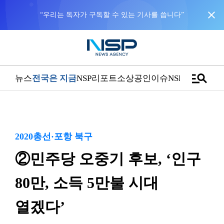
close
“우리는 독자가 구독할 수 있는 기사를 씁니다”
manage_search
뉴스
전국은 지금
NSP리포트
소상공인
이슈
NSPTV
2020총선·포항 북구
②민주당 오중기 후보, ‘인구
80만, 소득 5만불 시대
열겠다’