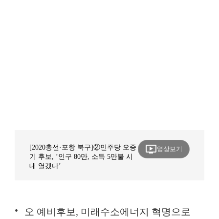
ondemand_video
[2020총선·포항 북구]②민주당 오중
영상보기
기 후보, ‘인구 80만, 소득 5만불 시
대 열겠다’
오 예비후보, 미래수소에너지 혁명으로