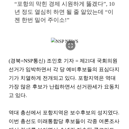
“포항의 막힌 경제 시원하게 뚫겠다”, 10
년 정도 열심히 하면 될 줄 알았는데 “이
젠 한번 밀어 주이소!”
fullscreen
(경북=NSP통신) 조인호 기자 = 제21대 국회의원
선거가 임박하면서 각 당 예비후보들의 표심다지
기가 치열하게 전개되고 있다. 포항지역은 역대
가장 많은 후보가 난립하면서 선거판세가 요동치
고 있다.
역대 총선에서 포항지역은 보수후보의 성지였다.
이번 총선도 미래통합당 후보들이 각종 여론조사