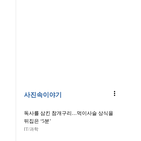
more_vert
사진속이야기
독사를 삼킨 참개구리…먹이사슬 상식을
뒤집은 ‘5분’
IT/과학