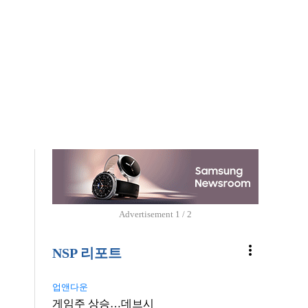
Advertisement
1 / 2
more_vert
NSP 리포트
업앤다운
게임주 상승…데브시