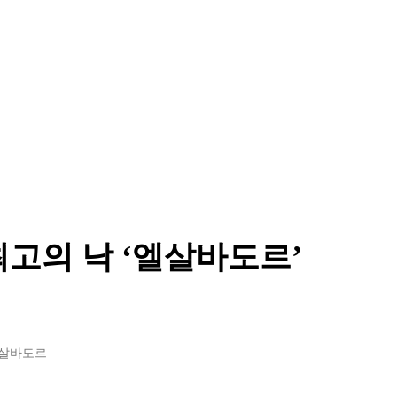
고의 낙 ‘엘살바도르’
산살바도르