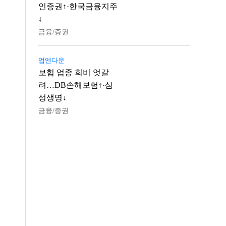
인증권↑·한국금융지주
↓
금융/증권
업앤다운
보험 업종 희비 엇갈
려…DB손해보험↑·삼
성생명↓
금융/증권