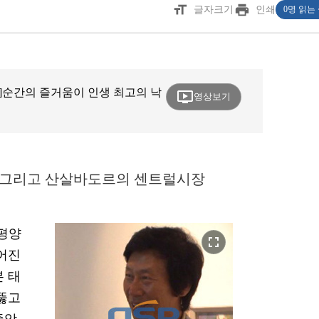
format_size
print
글자크기
인쇄
0명 읽는
]순간의 즐거움이 인생 최고의 낙
ondemand_video
영상보기
’ 그리고 산살바도르의 센트럴시장
태평양
fullscreen
루어진
본 태
 뚫고