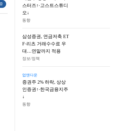
 중
스터즈↑·고스트스튜디
오↓
동향
삼성증권, 연금저축 ET
F·리츠 거래수수료 우
대…연말까지 적용
정보/정책
업앤다운
증권주 2% 하락, 상상
인증권↑·한국금융지주
↓
동향