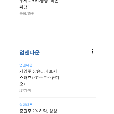
우세…ABL생명 ‘비온
뒤갬’
금융/증권
more_vert
업앤다운
업앤다운
게임주 상승…데브시
스터즈↑·고스트스튜디
오↓
IT/과학
업앤다운
증권주 2% 하락, 상상