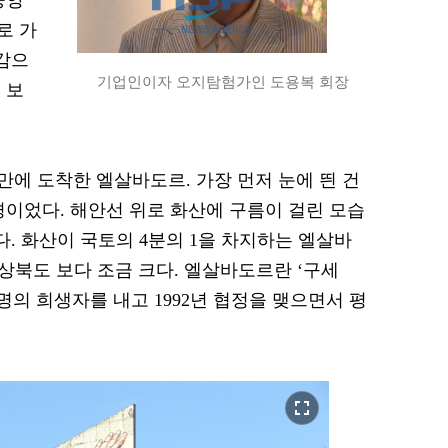
중앙
로 가
물감으
기업인이자 오지탐험가인 도용복 회장
 보
만에 도착한 엘살바도르. 가장 먼저 눈에 띈 건
경이었다. 해안선 위로 화산에 구름이 걸린 모습
다. 화산이 국토의 4분의 1을 차지하는 엘살바
상북도 보다 조금 크다. 엘살바도르란 ‘구세
만 명의 희생자를 내고 1992년 협정을 맺으면서 평
fullscreen