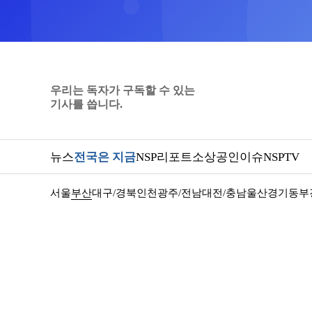
우리는 독자가 구독할 수 있는
기사를 씁니다.
뉴스
전국은 지금
NSP리포트
소상공인
이슈
NSPTV
서울
부산
대구/경북
인천
광주/전남
대전/충남
울산
경기동부