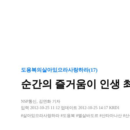
도용복의살아있으라사랑하라(17)
순간의 즐거움이 인생 최
NSP통신
,
김연화 기자
입력 2012-10-25 11:12
업데이트 2012-10-25 14:17
KRD1
#살아있으라사랑하라
#도용복
#엘살바도르
#산타아나산
#