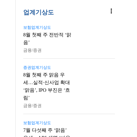
more_vert
업계기상도
보험업계기상도
8월 첫째 주 전반적 ‘맑
음’
금융/증권
증권업계기상도
8월 첫째 주 맑음 우
세…실적·신사업 확대
‘맑음’, IPO 부진은 ‘흐
림’
금융/증권
보험업계기상도
7월 다섯째 주 ‘맑음’