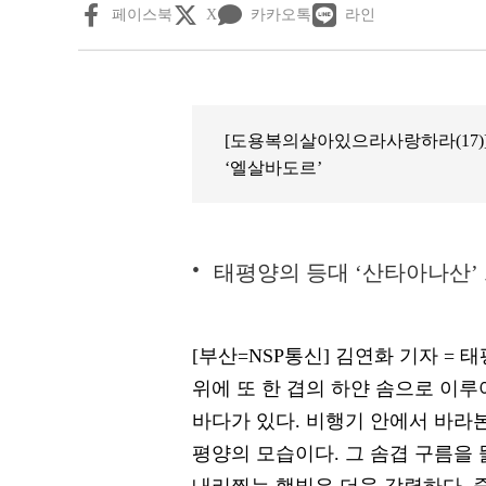
페이스북
X
카카오톡
라인
[도용복의살아있으라사랑하라(17)
‘엘살바도르’
태평양의 등대 ‘산타아나산
[부산=NSP통신] 김연화 기자 = 
위에 또 한 겹의 하얀 솜으로 이
바다가 있다. 비행기 안에서 바라
평양의 모습이다. 그 솜겹 구름을