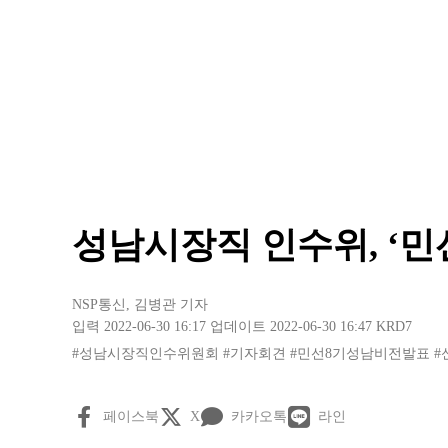
성남시장직 인수위, ‘민
NSP통신
,
김병관 기자
입력 2022-06-30 16:17
업데이트 2022-06-30 16:47
KRD7
#성남시장직인수위원회
#기자회견
#민선8기성남비전발표
#
페이스북
X
카카오톡
라인