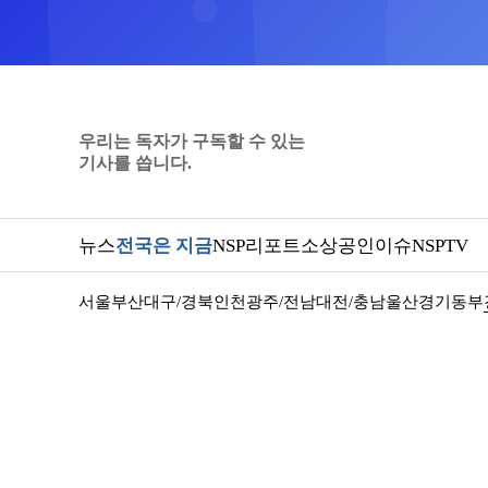
우리는 독자가 구독할 수 있는
기사를 씁니다.
뉴스
전국은 지금
NSP리포트
소상공인
이슈
NSPTV
서울
부산
대구/경북
인천
광주/전남
대전/충남
울산
경기동부