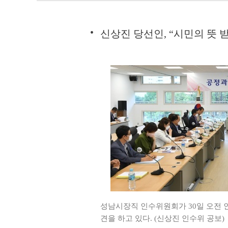
신상진 당선인, “시민의 뜻 
성남시장직 인수위원회가 30일 오전 
견을 하고 있다. (신상진 인수위 공보)