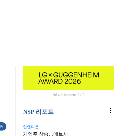
Advertisement
1 / 2
more_vert
NSP 리포트
 중
업앤다운
게임주 상승…데브시