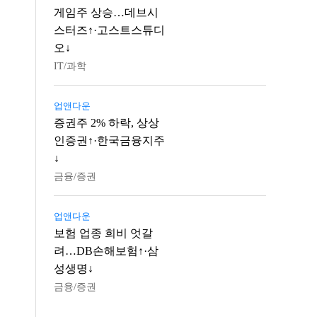
게임주 상승…데브시
스터즈↑·고스트스튜디
오↓
IT/과학
업앤다운
증권주 2% 하락, 상상
인증권↑·한국금융지주
↓
금융/증권
업앤다운
보험 업종 희비 엇갈
려…DB손해보험↑·삼
성생명↓
금융/증권