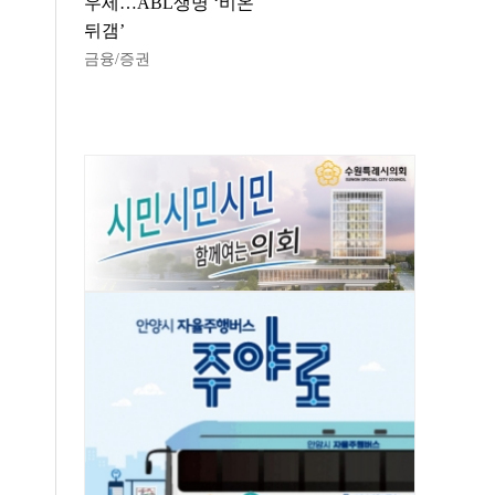
우세…ABL생명 ‘비온
뒤갬’
금융/증권