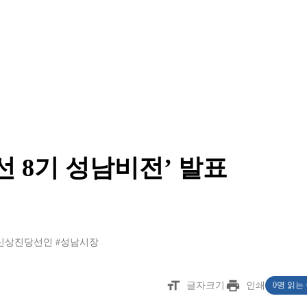
선 8기 성남비전’ 발표
신상진당선인
#성남시장
format_size
print
글자크기
인쇄
0명 읽는