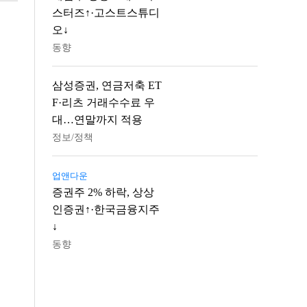
스터즈↑·고스트스튜디
오↓
동향
삼성증권, 연금저축 ET
F·리츠 거래수수료 우
대…연말까지 적용
정보/정책
업앤다운
증권주 2% 하락, 상상
인증권↑·한국금융지주
↓
동향