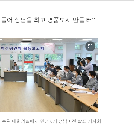
받들어 성남을 최고 명품도시 만들 터”
fullscreen
인수위 대회의실에서 민선 8기 성남비전 발표 기자회