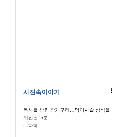
more_vert
사진속이야기
독사를 삼킨 참개구리…먹이사슬 상식을
뒤집은 ‘5분’
IT/과학