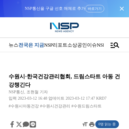
close
NSP통신을 구글 선호 매체로 추가
바로가기
manage_search
뉴스
전국은 지금
NSP리포트
소상공인
이슈
NSPTV
수원시·한국건강관리협회, 드림스타트 아동 건
강챙긴다
NSP통신
,
조현철 기자
입력 2023-03-12 16:48
업데이트 2023-03-12 17:47
KRD7
#수원시아동건강
#수원시건강관리
#수원드림스타트
format_size
print
0명 읽는 중