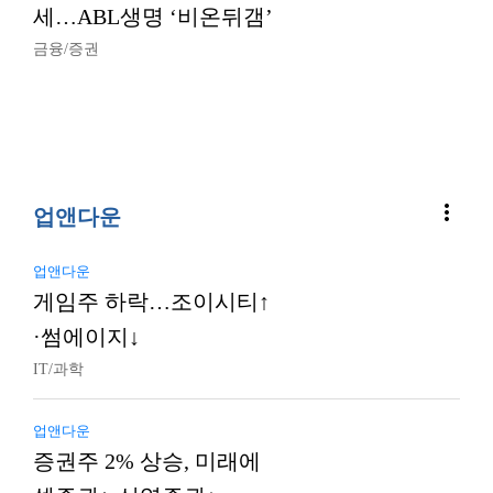
세…ABL생명 ‘비온뒤갬’
금융/증권
more_vert
업앤다운
업앤다운
게임주 하락…조이시티↑
·썸에이지↓
IT/과학
업앤다운
증권주 2% 상승, 미래에