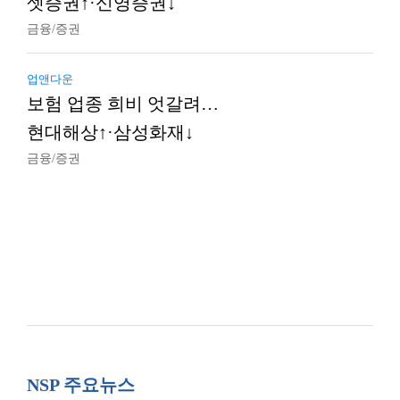
셋증권↑·신영증권↓
금융/증권
업앤다운
보험 업종 희비 엇갈려…
현대해상↑·삼성화재↓
금융/증권
NSP 주요뉴스