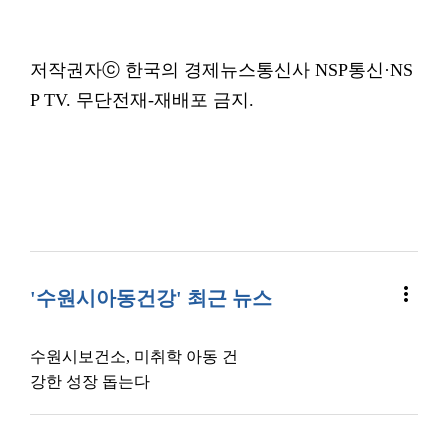
저작권자ⓒ 한국의 경제뉴스통신사 NSP통신·NS
P TV. 무단전재-재배포 금지.
more_vert
'수원시아동건강' 최근 뉴스
수원시보건소, 미취학 아동 건
강한 성장 돕는다