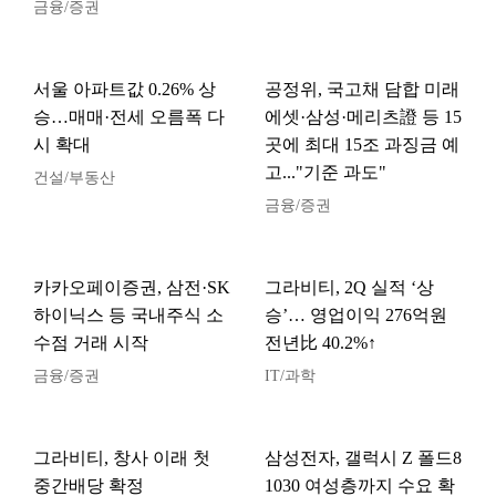
금융/증권
서울 아파트값 0.26% 상
공정위, 국고채 담합 미래
승…매매·전세 오름폭 다
에셋·삼성·메리츠證 등 15
시 확대
곳에 최대 15조 과징금 예
고..."기준 과도"
건설/부동산
금융/증권
카카오페이증권, 삼전·SK
그라비티, 2Q 실적 ‘상
하이닉스 등 국내주식 소
승’… 영업이익 276억원
수점 거래 시작
전년比 40.2%↑
금융/증권
IT/과학
그라비티, 창사 이래 첫
삼성전자, 갤럭시 Z 폴드8
중간배당 확정
1030 여성층까지 수요 확