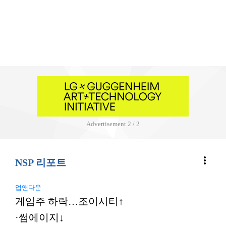
Advertisement
2 / 2
more_vert
NSP 리포트
업앤다운
게임주 하락…조이시티↑
·썸에이지↓