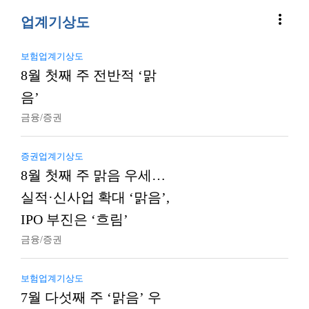
more_vert
업계기상도
보험업계기상도
8월 첫째 주 전반적 ‘맑
음’
금융/증권
증권업계기상도
8월 첫째 주 맑음 우세…
실적·신사업 확대 ‘맑음’,
IPO 부진은 ‘흐림’
금융/증권
보험업계기상도
7월 다섯째 주 ‘맑음’ 우