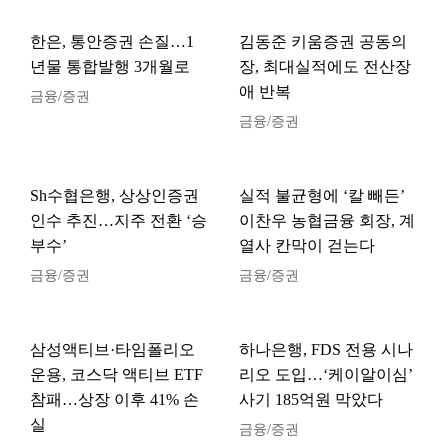
한은, 통안증권 손질…1
김동준 키움증권 공동의
년물 통합발행 3개월로
장, 최대실적에도 전산장
애 반복
금융/증권
금융/증권
Sh수협은행, 상상인증권
실적 불균형에 ‘칼 빼든’
인수 추진…지주 전환 ‘승
이찬우 농협금융 회장, 계
부수’
열사 칸막이 걷는다
금융/증권
금융/증권
삼성액티브·타임폴리오
하나은행, FDS 전용 시나
운용, 코스닥 액티브 ETF
리오 도입…‘케이알이심’
참패…상장 이후 41% 손
사기 185억원 막았다
실
금융/증권