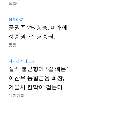
동향
업앤다운
증권주 2% 상승, 미래에
셋증권↑·신영증권↓
동향
위기관리리스크
실적 불균형에 ‘칼 빼든’
이찬우 농협금융 회장,
계열사 칸막이 걷는다
위기관리