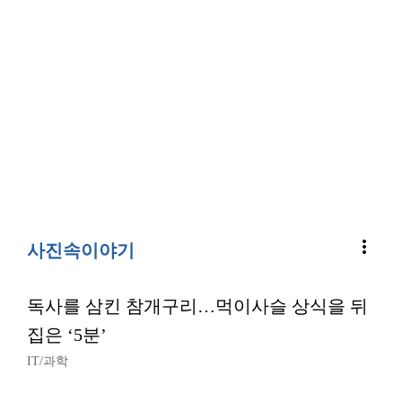
more_vert
사진속이야기
독사를 삼킨 참개구리…먹이사슬 상식을 뒤
집은 ‘5분’
IT/과학