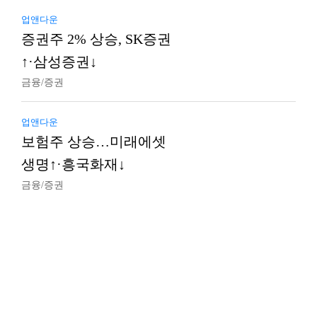
업앤다운
증권주 2% 상승, SK증권
↑·삼성증권↓
금융/증권
업앤다운
보험주 상승…미래에셋
생명↑·흥국화재↓
금융/증권