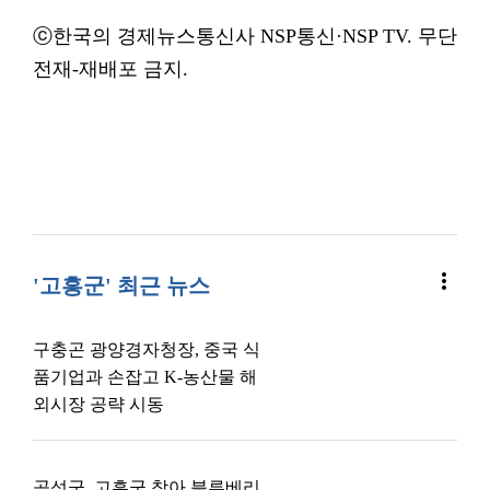
ⓒ한국의 경제뉴스통신사 NSP통신·NSP TV. 무단
전재-재배포 금지.
more_vert
'고흥군' 최근 뉴스
구충곤 광양경자청장, 중국 식
품기업과 손잡고 K-농산물 해
외시장 공략 시동
곡성군, 고흥군 찾아 블루베리