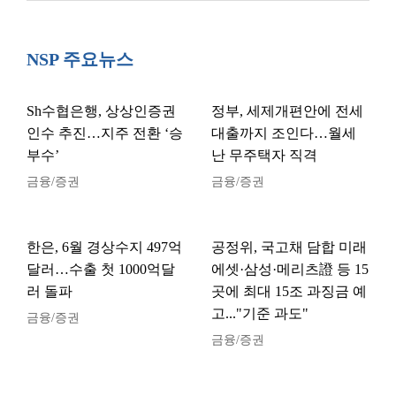
NSP 주요뉴스
Sh수협은행, 상상인증권
정부, 세제개편안에 전세
인수 추진…지주 전환 ‘승
대출까지 조인다…월세
부수’
난 무주택자 직격
금융/증권
금융/증권
한은, 6월 경상수지 497억
공정위, 국고채 담합 미래
달러…수출 첫 1000억달
에셋·삼성·메리츠證 등 15
러 돌파
곳에 최대 15조 과징금 예
고..."기준 과도"
금융/증권
금융/증권