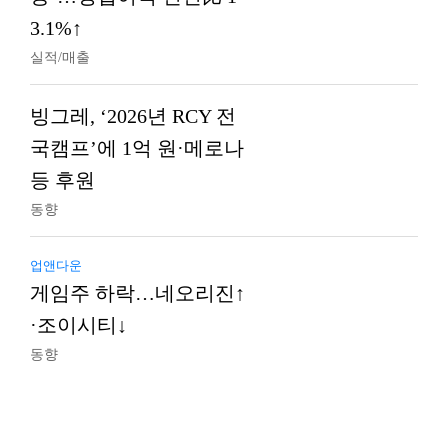
3.1%↑
실적/매출
빙그레, ‘2026년 RCY 전
국캠프’에 1억 원·메로나
등 후원
동향
업앤다운
게임주 하락…네오리진↑
·조이시티↓
동향