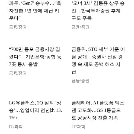
파두, ‘Gen7’ 승부수…“흑
‘오너 3세’ 김동윤 상무 승
자전환 1년 만에 체급 키
진…한국투자증권 후계
운다”
구도 주목
금융/증권
금융/증권
“700만 동포 금융시장 열
금융위, STO 세부 기준 이
렸다”…기업은행·농협 등
달 공개…증권사 선점 경
7곳 동시 출발
쟁 속 제도 공백 해소 시
급
금융/증권
금융/증권
LG유플러스, 2Q 실적 ‘상
플래티어, AI 플랫폼 엑스
승’…영업이익 전년比 13.
젠 고도화…GS 1등급으
1%↑
로 공공시장 진출 가속
IT/과학
IT/과학