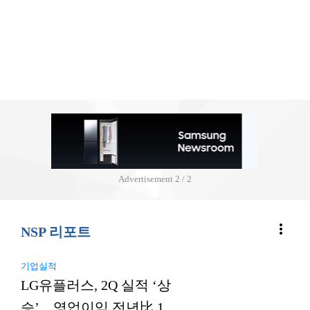
Advertisement
2 / 2
more_vert
NSP 리포트
기업실적
LG유플러스, 2Q 실적 ‘상
승’…영업이익 전년比 1