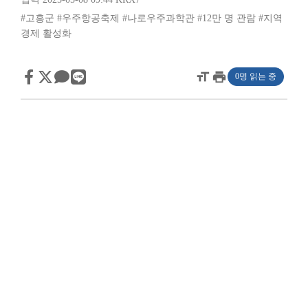
#고흥군
#우주항공축제
#나로우주과학관
#12만 명 관람
#지역
경제 활성화
format_size
print
0명 읽는 중