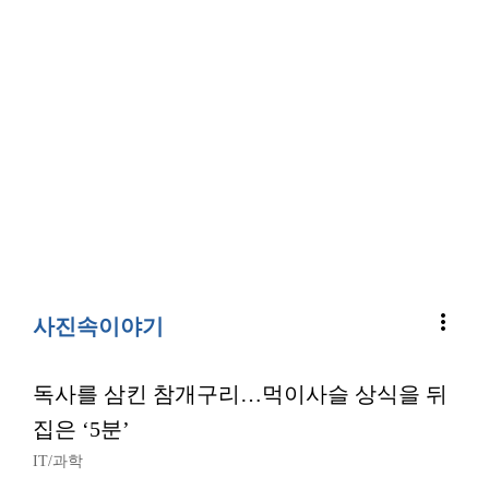
more_vert
사진속이야기
독사를 삼킨 참개구리…먹이사슬 상식을 뒤
집은 ‘5분’
IT/과학