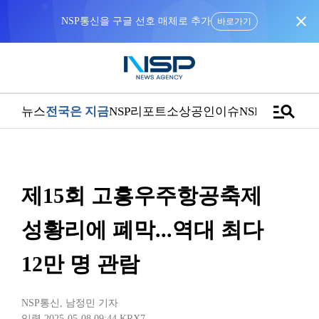
close
NSP통신을 구글 선호 매체로 추가
바로가기
manage_search
뉴스
전국은 지금
NSP리포트
소상공인
이슈
NSPTV
제15회 고흥우주항공축제
성황리에 폐막...역대 최다
12만 명 관람
NSP통신
,
남정민 기자
입력 2025-05-08 09:44
KRX7