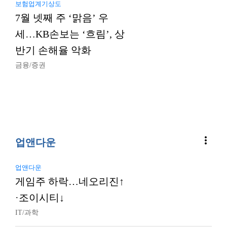
보험업계기상도
7월 넷째 주 ‘맑음’ 우
세…KB손보는 ‘흐림’, 상
반기 손해율 악화
금융/증권
more_vert
업앤다운
업앤다운
게임주 하락…네오리진↑
·조이시티↓
IT/과학