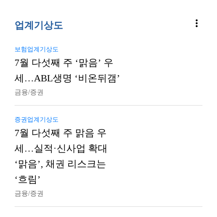
more_vert
업계기상도
보험업계기상도
7월 다섯째 주 ‘맑음’ 우
세…ABL생명 ‘비온뒤갬’
금융/증권
증권업계기상도
7월 다섯째 주 맑음 우
세…실적·신사업 확대
‘맑음’, 채권 리스크는
‘흐림’
금융/증권