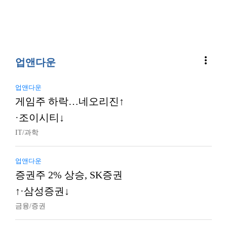
more_vert
업앤다운
업앤다운
게임주 하락…네오리진↑
·조이시티↓
IT/과학
업앤다운
증권주 2% 상승, SK증권
↑·삼성증권↓
금융/증권