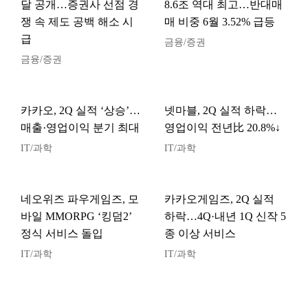
달 공개…증권사 선점 경
8.6조 역대 최고…반대매
쟁 속 제도 공백 해소 시
매 비중 6월 3.52% 급등
급
금융/증권
금융/증권
카카오, 2Q 실적 ‘상승’…
넷마블, 2Q 실적 하락…
매출·영업이익 분기 최대
영업이익 전년比 20.8%↓
IT/과학
IT/과학
네오위즈 파우게임즈, 모
카카오게임즈, 2Q 실적
바일 MMORPG ‘킹덤2’
하락…4Q·내년 1Q 신작 5
정식 서비스 돌입
종 이상 서비스
IT/과학
IT/과학