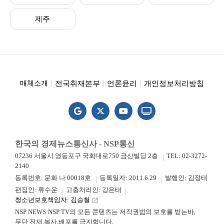
제주
전국취재본부
언론윤리
개인정보처리방침
매체소개
한국의 경제뉴스통신사 - NSP통신
07236 서울시 영등포구 국회대로750 금산빌딩 2층
TEL: 02-3272-
2140
등록번호: 문화 나 00018호
등록일자: 2011.6.29
발행인: 김정태
편집인: 류수운
고충처리인: 강은태
청소년보호책임자: 김승철
launch
NSP NEWS·NSP TV의 모든 콘텐츠는 저작권법의 보호를 받는바,
무단 전재.복사.배포를 금지합니다.