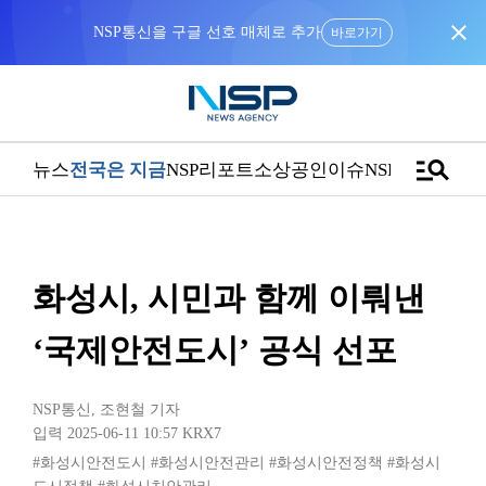
close
NSP통신을 구글 선호 매체로 추가
바로가기
manage_search
뉴스
전국은 지금
NSP리포트
소상공인
이슈
NSPTV
화성시, 시민과 함께 이뤄낸
‘국제안전도시’ 공식 선포
NSP통신
,
조현철 기자
입력 2025-06-11 10:57
KRX7
#화성시안전도시
#화성시안전관리
#화성시안전정책
#화성시