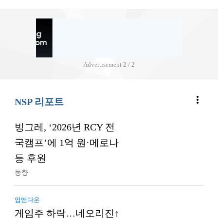
Advertisement
2 / 2
more_vert
NSP 리포트
빙그레, ‘2026년 RCY 전
국캠프’에 1억 원·메로나
등 후원
동향
업앤다운
게임주 하락…네오리진↑