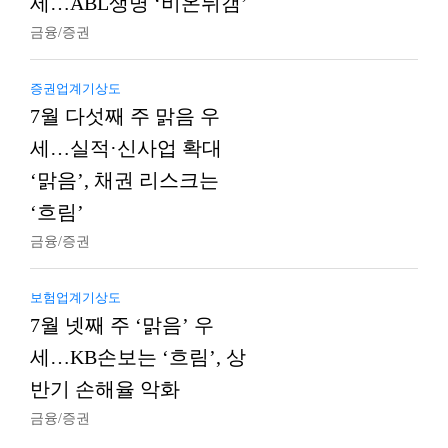
세…ABL생명 ‘비온뒤갬’
금융/증권
증권업계기상도
7월 다섯째 주 맑음 우
세…실적·신사업 확대
‘맑음’, 채권 리스크는
‘흐림’
금융/증권
보험업계기상도
7월 넷째 주 ‘맑음’ 우
세…KB손보는 ‘흐림’, 상
반기 손해율 악화
금융/증권