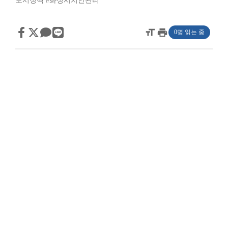
도시정책
#화성시치안관리
format_size
print
0명 읽는 중