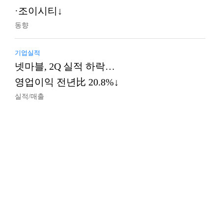
·조이시티↓
동향
기업실적
넷마블, 2Q 실적 하락…
영업이익 전년比 20.8%↓
실적/매출