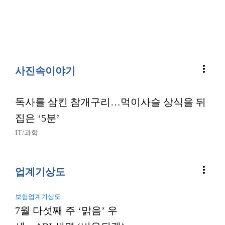
more_vert
사진속이야기
독사를 삼킨 참개구리…먹이사슬 상식을 뒤
집은 ‘5분’
IT/과학
more_vert
업계기상도
보험업계기상도
7월 다섯째 주 ‘맑음’ 우