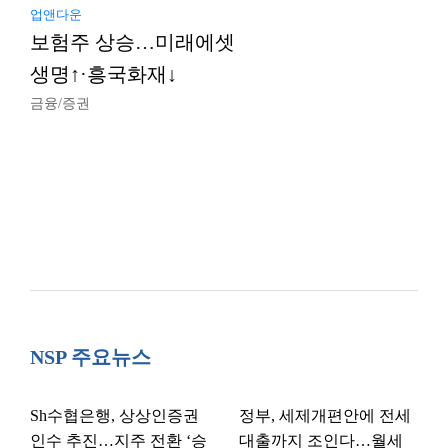
업앤다운
보험주 상승…미래에셋
생명↑·흥국화재↓
금융/증권
NSP 주요뉴스
Sh수협은행, 상상인증권
정부, 세제개편안에 전세
인수 추진…지주 전환 ‘승
대출까지 조인다…월세