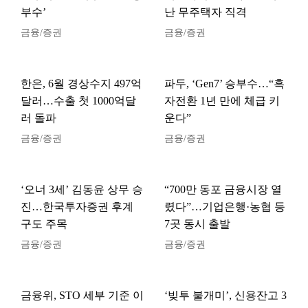
부수’
난 무주택자 직격
금융/증권
금융/증권
한은, 6월 경상수지 497억
파두, ‘Gen7’ 승부수…“흑
달러…수출 첫 1000억달
자전환 1년 만에 체급 키
러 돌파
운다”
금융/증권
금융/증권
‘오너 3세’ 김동윤 상무 승
“700만 동포 금융시장 열
진…한국투자증권 후계
렸다”…기업은행·농협 등
구도 주목
7곳 동시 출발
금융/증권
금융/증권
금융위, STO 세부 기준 이
‘빚투 불개미’, 신용잔고 3