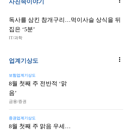
more_vert
사진속이야기
독사를 삼킨 참개구리…먹이사슬 상식을 뒤
집은 ‘5분’
IT/과학
more_vert
업계기상도
보험업계기상도
8월 첫째 주 전반적 ‘맑
음’
금융/증권
증권업계기상도
8월 첫째 주 맑음 우세…