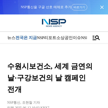
close
바로가기
manage_search
뉴스
전국은 지금
NSP리포트
소상공인
이슈
NSPTV
수원시보건소, 세계 금연의
날·구강보건의 날 캠페인
전개
NSP통신
,
조현철 기자
입력 2025-06-12 10:02
KRX7