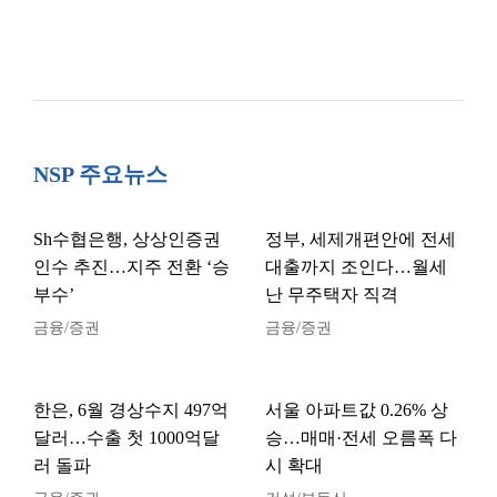
NSP 주요뉴스
Sh수협은행, 상상인증권
정부, 세제개편안에 전세
인수 추진…지주 전환 ‘승
대출까지 조인다…월세
부수’
난 무주택자 직격
금융/증권
금융/증권
한은, 6월 경상수지 497억
서울 아파트값 0.26% 상
달러…수출 첫 1000억달
승…매매·전세 오름폭 다
러 돌파
시 확대