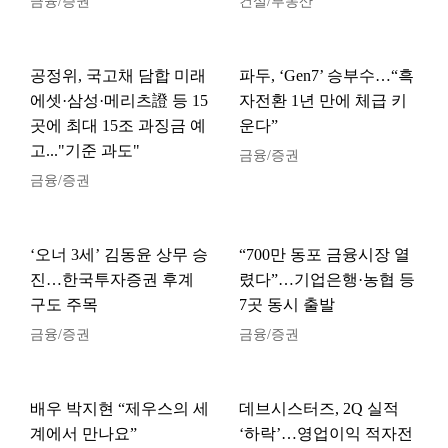
금융/증권
건설/부동산
공정위, 국고채 담합 미래
파두, ‘Gen7’ 승부수…“흑
에셋·삼성·메리츠證 등 15
자전환 1년 만에 체급 키
곳에 최대 15조 과징금 예
운다”
고..."기준 과도"
금융/증권
금융/증권
‘오너 3세’ 김동윤 상무 승
“700만 동포 금융시장 열
진…한국투자증권 후계
렸다”…기업은행·농협 등
구도 주목
7곳 동시 출발
금융/증권
금융/증권
배우 박지현 “제우스의 세
데브시스터즈, 2Q 실적
계에서 만나요”
‘하락’…영업이익 적자전