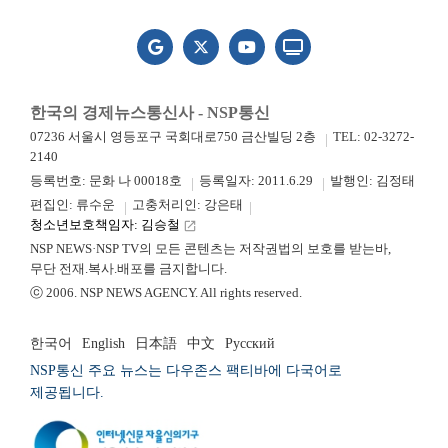
한국의 경제뉴스통신사 - NSP통신
07236 서울시 영등포구 국회대로750 금산빌딩 2층
TEL: 02-3272-
2140
등록번호: 문화 나 00018호
등록일자: 2011.6.29
발행인: 김정태
편집인: 류수운
고충처리인: 강은태
청소년보호책임자: 김승철
launch
NSP NEWS·NSP TV의 모든 콘텐츠는 저작권법의 보호를 받는바,
무단 전재.복사.배포를 금지합니다.
ⓒ 2006. NSP NEWS AGENCY. All rights reserved.
한국어
English
日本語
中文
Русский
NSP통신 주요 뉴스는 다우존스 팩티바에 다국어로
제공됩니다.