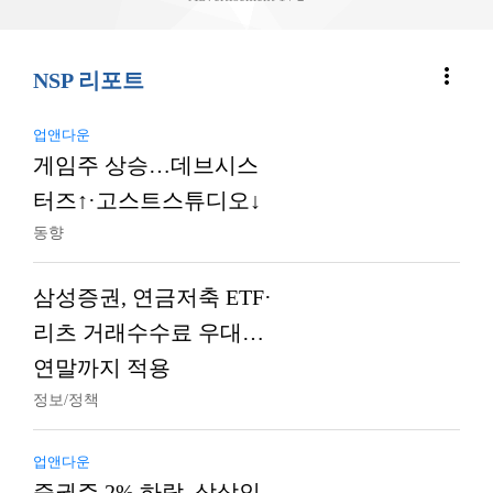
more_vert
NSP 리포트
업앤다운
게임주 상승…데브시스
터즈↑·고스트스튜디오↓
동향
삼성증권, 연금저축 ETF·
리츠 거래수수료 우대…
연말까지 적용
정보/정책
업앤다운
증권주 2% 하락, 상상인