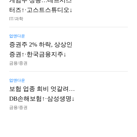
게임주 상승…데브시스
터즈↑·고스트스튜디오↓
IT/과학
업앤다운
증권주 2% 하락, 상상인
증권↑·한국금융지주↓
금융/증권
업앤다운
보험 업종 희비 엇갈려…
DB손해보험↑·삼성생명↓
금융/증권