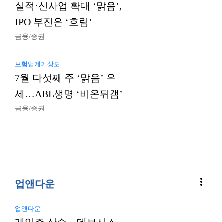
실적·신사업 확대 ‘맑음’,
IPO 부진은 ‘흐림’
금융/증권
보험업계기상도
7월 다섯째 주 ‘맑음’ 우
세…ABL생명 ‘비온뒤갬’
금융/증권
more_vert
업앤다운
업앤다운