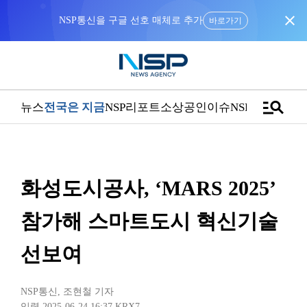
close
NSP통신을 구글 선호 매체로 추가
바로가기
manage_search
뉴스
전국은 지금
NSP리포트
소상공인
이슈
NSPTV
화성도시공사, ‘MARS 2025’
참가해 스마트도시 혁신기술
선보여
NSP통신
,
조현철 기자
입력 2025-06-24 16:37
KRX7