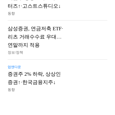
터즈↑·고스트스튜디오↓
동향
삼성증권, 연금저축 ETF·
리츠 거래수수료 우대…
연말까지 적용
정보/정책
업앤다운
증권주 2% 하락, 상상인
증권↑·한국금융지주↓
동향