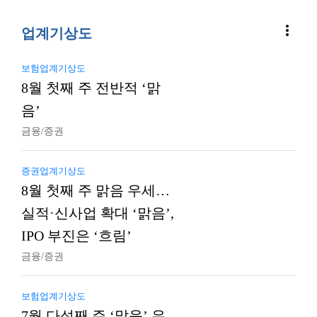
more_vert
업계기상도
보험업계기상도
8월 첫째 주 전반적 ‘맑
음’
금융/증권
증권업계기상도
8월 첫째 주 맑음 우세…
실적·신사업 확대 ‘맑음’,
IPO 부진은 ‘흐림’
금융/증권
보험업계기상도
7월 다섯째 주 ‘맑음’ 우