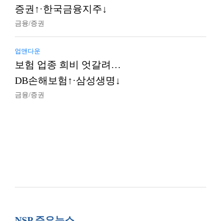
증권↑·한국금융지주↓
금융/증권
업앤다운
보험 업종 희비 엇갈려…
DB손해보험↑·삼성생명↓
금융/증권
NSP 주요뉴스