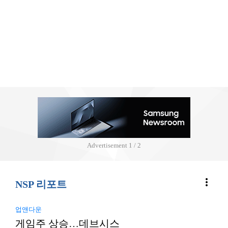
Advertisement
2 / 2
more_vert
NSP 리포트
업앤다운
게임주 상승…데브시스