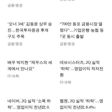
금융/증권
‘오너 3세’ 김동윤 상무 승
“700만 동포 금융시장 열
진…한국투자증권 후계
렸다”…기업은행·농협 등
구도 주목
7곳 동시 출발
금융/증권
금융/증권
배우 박지현 “제우스의 세
데브시스터즈, 2Q 실적
계에서 만나요”
‘하락’…영업이익 적자전
환
IT/과학
IT/과학
네이버, 2Q 실적 ‘소폭 하
웹젠, 2Q 실적 ‘하락’…영
락’…영업이익 전년比 0.
업이익 전년比 8.4%↓