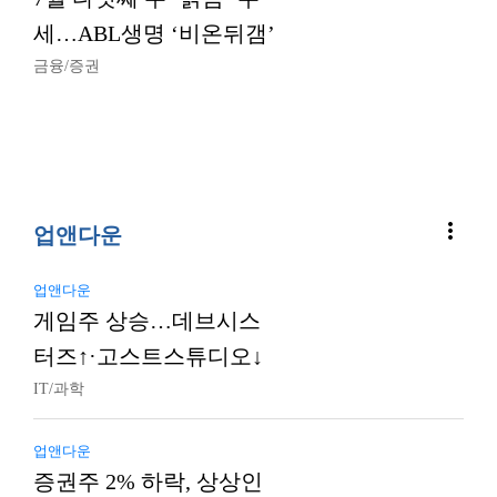
세…ABL생명 ‘비온뒤갬’
금융/증권
more_vert
업앤다운
업앤다운
게임주 상승…데브시스
터즈↑·고스트스튜디오↓
IT/과학
업앤다운
증권주 2% 하락, 상상인