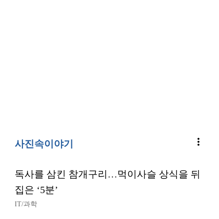
more_vert
사진속이야기
독사를 삼킨 참개구리…먹이사슬 상식을 뒤
집은 ‘5분’
IT/과학