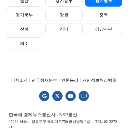
울산
경기동부
경기남부
경기북부
강원
충북
전북
경남
경남서부
제주
전국취재본부
언론윤리
개인정보처리방침
매체소개
한국의 경제뉴스통신사 - NSP통신
07236 서울시 영등포구 국회대로750 금산빌딩 2층
TEL: 02-3272-
2140