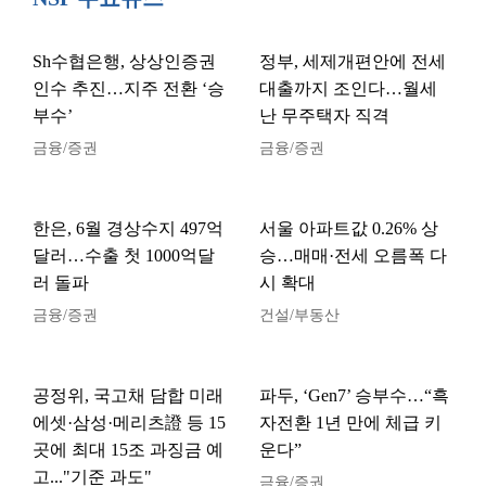
Sh수협은행, 상상인증권
정부, 세제개편안에 전세
인수 추진…지주 전환 ‘승
대출까지 조인다…월세
부수’
난 무주택자 직격
금융/증권
금융/증권
한은, 6월 경상수지 497억
서울 아파트값 0.26% 상
달러…수출 첫 1000억달
승…매매·전세 오름폭 다
러 돌파
시 확대
금융/증권
건설/부동산
공정위, 국고채 담합 미래
파두, ‘Gen7’ 승부수…“흑
에셋·삼성·메리츠證 등 15
자전환 1년 만에 체급 키
곳에 최대 15조 과징금 예
운다”
고..."기준 과도"
금융/증권