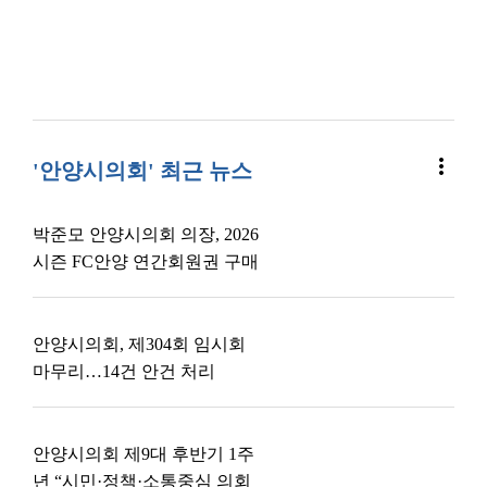
more_vert
'안양시의회' 최근 뉴스
박준모 안양시의회 의장, 2026
시즌 FC안양 연간회원권 구매
안양시의회, 제304회 임시회
마무리…14건 안건 처리
안양시의회 제9대 후반기 1주
년 “시민·정책·소통중심 의회