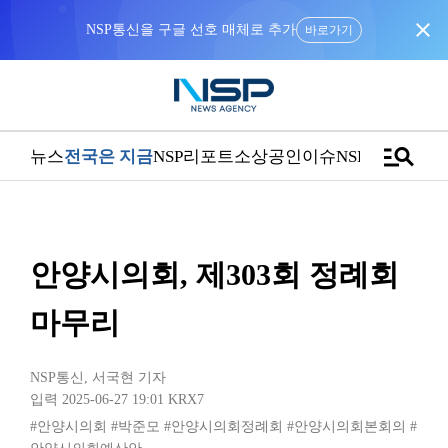
close
NSP통신을 구글 선호 매체로 추가
바로가기
manage_search
뉴스
전국은 지금
NSP리포트
소상공인
이슈
NSPTV
안양시의회, 제303회 정례회
마무리
NSP통신
,
서국현 기자
입력 2025-06-27 19:01
KRX7
#안양시의회
#박준모
#안양시의회정례회
#안양시의회본회의
#