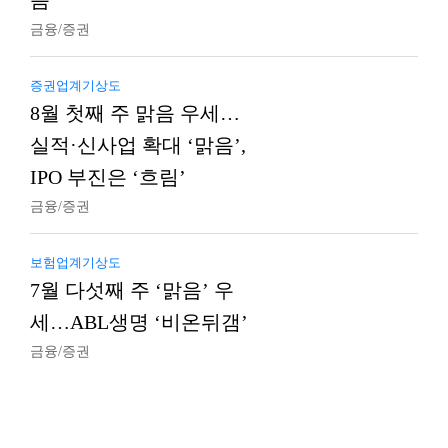
음’
금융/증권
증권업계기상도
8월 첫째 주 맑음 우세…
실적·신사업 확대 ‘맑음’,
IPO 부진은 ‘흐림’
금융/증권
보험업계기상도
7월 다섯째 주 ‘맑음’ 우
세…ABL생명 ‘비온뒤갬’
금융/증권