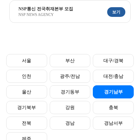
NSP통신 전국취재본부 모집
보기
NSP NEWS AGENCY
서울
부산
대구/경북
인천
광주/전남
대전/충남
울산
경기동부
경기남부
경기북부
강원
충북
전북
경남
경남서부
제주