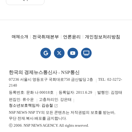
전국취재본부
언론윤리
개인정보처리방침
매체소개
한국의 경제뉴스통신사 - NSP통신
07236 서울시 영등포구 국회대로750 금산빌딩 2층
TEL: 02-3272-
2140
등록번호: 문화 나 00018호
등록일자: 2011.6.29
발행인: 김정태
편집인: 류수운
고충처리인: 강은태
청소년보호책임자: 김승철
launch
NSP NEWS·NSP TV의 모든 콘텐츠는 저작권법의 보호를 받는바,
무단 전재.복사.배포를 금지합니다.
ⓒ 2006. NSP NEWS AGENCY. All rights reserved.