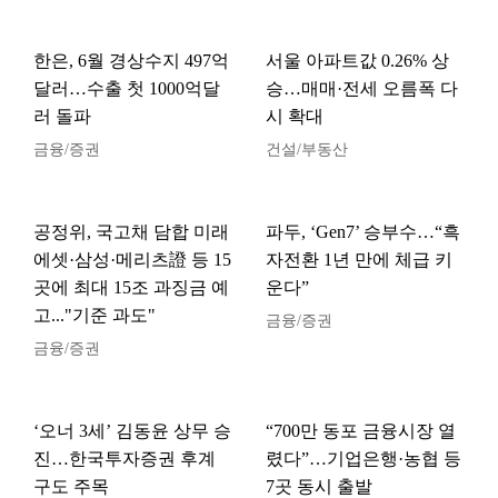
한은, 6월 경상수지 497억
서울 아파트값 0.26% 상
달러…수출 첫 1000억달
승…매매·전세 오름폭 다
러 돌파
시 확대
금융/증권
건설/부동산
공정위, 국고채 담합 미래
파두, ‘Gen7’ 승부수…“흑
에셋·삼성·메리츠證 등 15
자전환 1년 만에 체급 키
곳에 최대 15조 과징금 예
운다”
고..."기준 과도"
금융/증권
금융/증권
‘오너 3세’ 김동윤 상무 승
“700만 동포 금융시장 열
진…한국투자증권 후계
렸다”…기업은행·농협 등
구도 주목
7곳 동시 출발