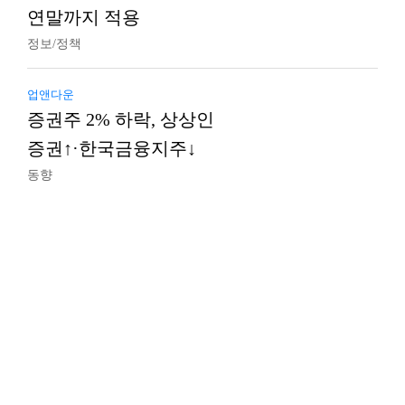
연말까지 적용
정보/정책
업앤다운
증권주 2% 하락, 상상인
증권↑·한국금융지주↓
동향