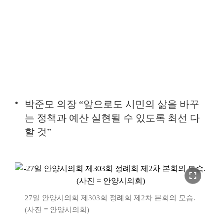
박준모 의장 “앞으로도 시민의 삶을 바꾸
는 정책과 예산 실현될 수 있도록 최선 다
할 것”
fullscreen
27일 안양시의회 제303회 정례회 제2차 본회의 모습.
(사진 = 안양시의회)