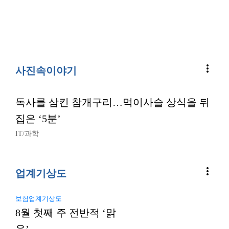
more_vert
사진속이야기
독사를 삼킨 참개구리…먹이사슬 상식을 뒤
집은 ‘5분’
IT/과학
more_vert
업계기상도
보험업계기상도
8월 첫째 주 전반적 ‘맑