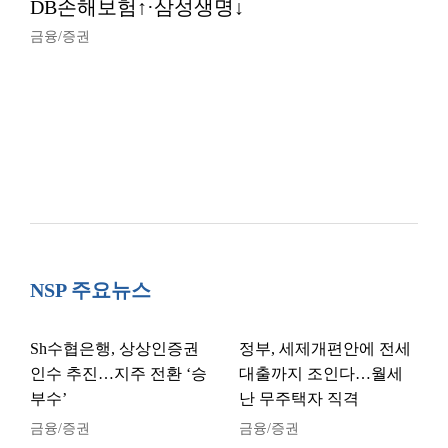
DB손해보험↑·삼성생명↓
금융/증권
NSP 주요뉴스
Sh수협은행, 상상인증권
정부, 세제개편안에 전세
인수 추진…지주 전환 ‘승
대출까지 조인다…월세
부수’
난 무주택자 직격
금융/증권
금융/증권