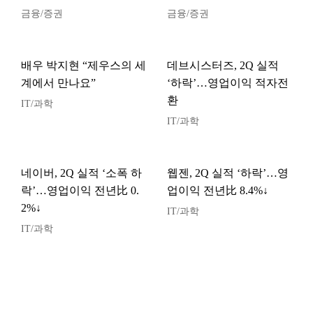
금융/증권
금융/증권
배우 박지현 “제우스의 세
데브시스터즈, 2Q 실적
계에서 만나요”
‘하락’…영업이익 적자전
환
IT/과학
IT/과학
네이버, 2Q 실적 ‘소폭 하
웹젠, 2Q 실적 ‘하락’…영
락’…영업이익 전년比 0.
업이익 전년比 8.4%↓
2%↓
IT/과학
IT/과학