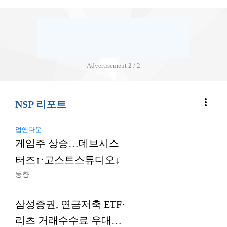
Advertisement
2 / 2
more_vert
NSP 리포트
업앤다운
게임주 상승…데브시스
터즈↑·고스트스튜디오↓
동향
삼성증권, 연금저축 ETF·
리츠 거래수수료 우대…