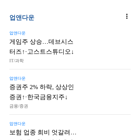
more_vert
업앤다운
업앤다운
게임주 상승…데브시스
터즈↑·고스트스튜디오↓
IT/과학
업앤다운
증권주 2% 하락, 상상인
증권↑·한국금융지주↓
금융/증권
업앤다운
보험 업종 희비 엇갈려…