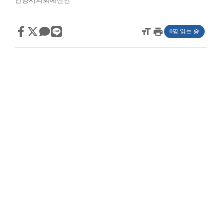
안양시의회예산안
format_size
print
0명 읽는 중