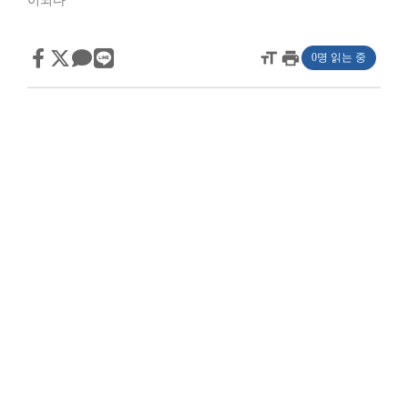
이되다
format_size
print
0명 읽는 중