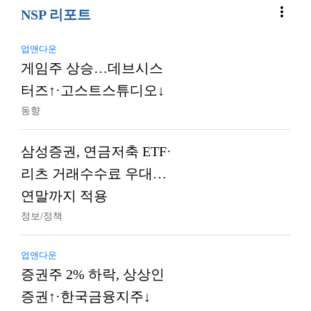
more_vert
NSP 리포트
업앤다운
게임주 상승…데브시스
터즈↑·고스트스튜디오↓
동향
삼성증권, 연금저축 ETF·
리츠 거래수수료 우대…
연말까지 적용
정보/정책
업앤다운
증권주 2% 하락, 상상인
증권↑·한국금융지주↓