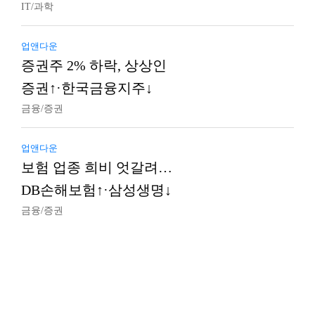
IT/과학
업앤다운
증권주 2% 하락, 상상인
증권↑·한국금융지주↓
금융/증권
업앤다운
보험 업종 희비 엇갈려…
DB손해보험↑·삼성생명↓
금융/증권