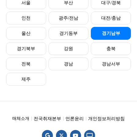
서울
부산
대구/경북
인천
광주/전남
대전/충남
울산
경기동부
경기남부
경기북부
강원
충북
전북
경남
경남서부
제주
전국취재본부
언론윤리
개인정보처리방침
매체소개