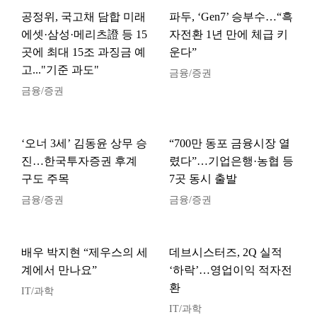
공정위, 국고채 담합 미래
파두, ‘Gen7’ 승부수…“흑
에셋·삼성·메리츠證 등 15
자전환 1년 만에 체급 키
곳에 최대 15조 과징금 예
운다”
고..."기준 과도"
금융/증권
금융/증권
‘오너 3세’ 김동윤 상무 승
“700만 동포 금융시장 열
진…한국투자증권 후계
렸다”…기업은행·농협 등
구도 주목
7곳 동시 출발
금융/증권
금융/증권
배우 박지현 “제우스의 세
데브시스터즈, 2Q 실적
계에서 만나요”
‘하락’…영업이익 적자전
환
IT/과학
IT/과학