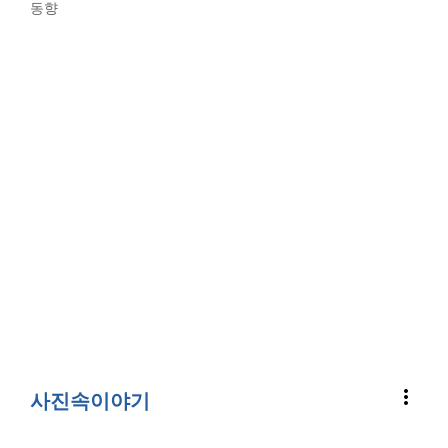
동향
more_vert
사진속이야기