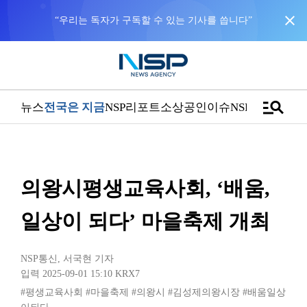
close
“우리는 독자가 구독할 수 있는 기사를 씁니다”
manage_search
뉴스
전국은 지금
NSP리포트
소상공인
이슈
NSPTV
의왕시평생교육사회, ‘배움,
일상이 되다’ 마을축제 개최
NSP통신
,
서국현 기자
입력 2025-09-01 15:10
KRX7
#평생교육사회
#마을축제
#의왕시
#김성제의왕시장
#배움일상