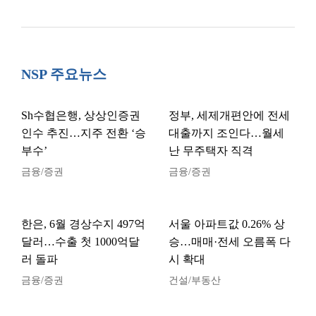
NSP 주요뉴스
Sh수협은행, 상상인증권
정부, 세제개편안에 전세
인수 추진…지주 전환 ‘승
대출까지 조인다…월세
부수’
난 무주택자 직격
금융/증권
금융/증권
한은, 6월 경상수지 497억
서울 아파트값 0.26% 상
달러…수출 첫 1000억달
승…매매·전세 오름폭 다
러 돌파
시 확대
금융/증권
건설/부동산