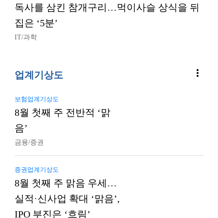
독사를 삼킨 참개구리…먹이사슬 상식을 뒤
집은 ‘5분’
IT/과학
more_vert
업계기상도
보험업계기상도
8월 첫째 주 전반적 ‘맑
음’
금융/증권
증권업계기상도
8월 첫째 주 맑음 우세…
실적·신사업 확대 ‘맑음’,
IPO 부진은 ‘흐림’