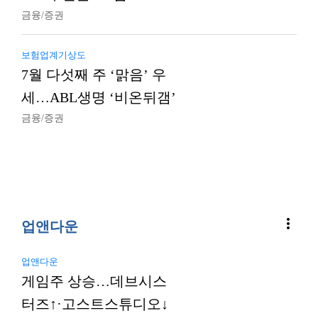
금융/증권
보험업계기상도
7월 다섯째 주 ‘맑음’ 우
세…ABL생명 ‘비온뒤갬’
금융/증권
more_vert
업앤다운
업앤다운
게임주 상승…데브시스
터즈↑·고스트스튜디오↓