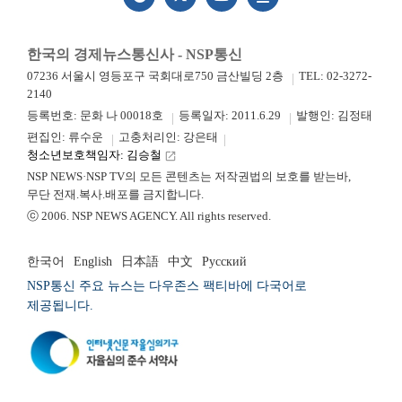
한국의 경제뉴스통신사 - NSP통신
07236 서울시 영등포구 국회대로750 금산빌딩 2층
TEL: 02-3272-
2140
등록번호: 문화 나 00018호
등록일자: 2011.6.29
발행인: 김정태
편집인: 류수운
고충처리인: 강은태
청소년보호책임자: 김승철
launch
NSP NEWS·NSP TV의 모든 콘텐츠는 저작권법의 보호를 받는바,
무단 전재.복사.배포를 금지합니다.
ⓒ 2006. NSP NEWS AGENCY. All rights reserved.
한국어
English
日本語
中文
Русский
NSP통신 주요 뉴스는 다우존스 팩티바에 다국어로
제공됩니다.