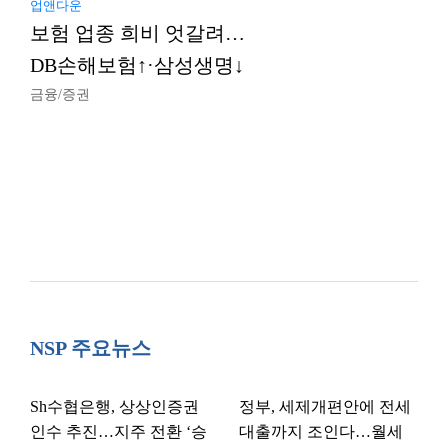
업앤다운
보험 업종 희비 엇갈려…
DB손해보험↑·삼성생명↓
금융/증권
NSP 주요뉴스
Sh수협은행, 상상인증권
정부, 세제개편안에 전세
인수 추진…지주 전환 ‘승
대출까지 조인다…월세