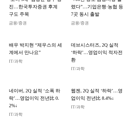
진…한국투자증권 후계
렸다”…기업은행·농협 등
구도 주목
7곳 동시 출발
금융/증권
금융/증권
배우 박지현 “제우스의 세
데브시스터즈, 2Q 실적
계에서 만나요”
‘하락’…영업이익 적자전
환
IT/과학
IT/과학
네이버, 2Q 실적 ‘소폭 하
웹젠, 2Q 실적 ‘하락’…영
락’…영업이익 전년比 0.
업이익 전년比 8.4%↓
2%↓
IT/과학
IT/과학