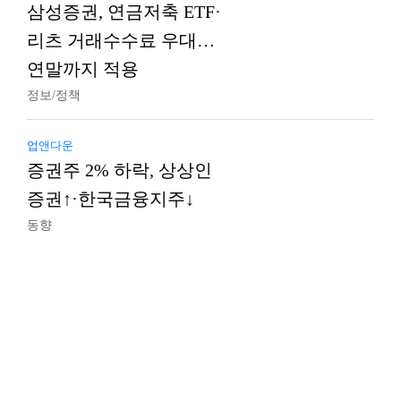
삼성증권, 연금저축 ETF·
리츠 거래수수료 우대…
연말까지 적용
정보/정책
업앤다운
증권주 2% 하락, 상상인
증권↑·한국금융지주↓
동향