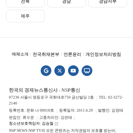
전북
경남
경남서부
제주
전국취재본부
언론윤리
개인정보처리방침
매체소개
한국의 경제뉴스통신사 - NSP통신
07236 서울시 영등포구 국회대로750 금산빌딩 2층
TEL: 02-3272-
2140
등록번호: 문화 나 00018호
등록일자: 2011.6.29
발행인: 김정태
편집인: 류수운
고충처리인: 강은태
청소년보호책임자: 김승철
launch
NSP NEWS·NSP TV의 모든 콘텐츠는 저작권법의 보호를 받는바,