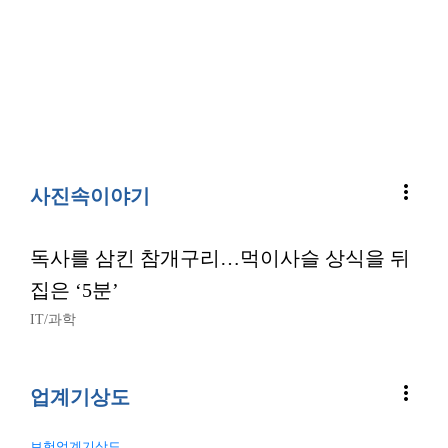
more_vert
사진속이야기
독사를 삼킨 참개구리…먹이사슬 상식을 뒤
집은 ‘5분’
IT/과학
more_vert
업계기상도
보험업계기상도