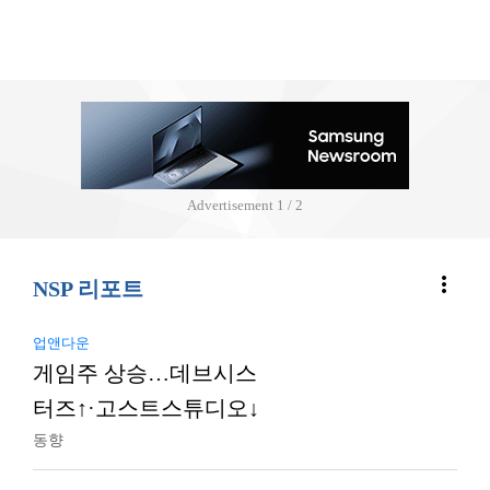
Advertisement
2 / 2
more_vert
NSP 리포트
업앤다운
게임주 상승…데브시스
터즈↑·고스트스튜디오↓
동향