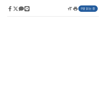
format_size
print
0명 읽는 중