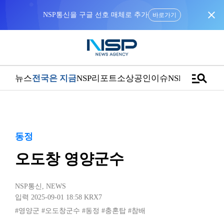
close
NSP통신을 구글 선호 매체로 추가
바로가기
manage_search
뉴스
전국은 지금
NSP리포트
소상공인
이슈
NSPTV
동정
오도창 영양군수
NSP통신
,
NEWS
입력 2025-09-01 18:58
KRX7
#영양군
#오도창군수
#동정
#충혼탑
#참배