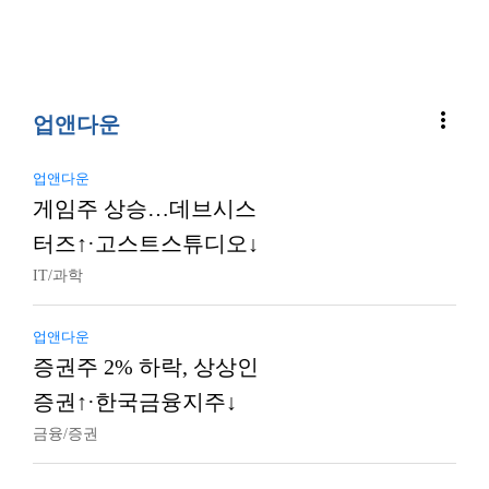
more_vert
업앤다운
업앤다운
게임주 상승…데브시스
터즈↑·고스트스튜디오↓
IT/과학
업앤다운
증권주 2% 하락, 상상인
증권↑·한국금융지주↓
금융/증권