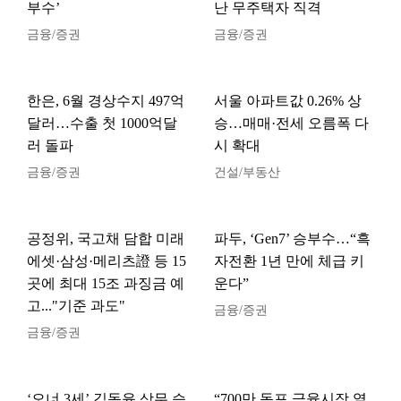
부수’
난 무주택자 직격
금융/증권
금융/증권
한은, 6월 경상수지 497억
서울 아파트값 0.26% 상
달러…수출 첫 1000억달
승…매매·전세 오름폭 다
러 돌파
시 확대
금융/증권
건설/부동산
공정위, 국고채 담합 미래
파두, ‘Gen7’ 승부수…“흑
에셋·삼성·메리츠證 등 15
자전환 1년 만에 체급 키
곳에 최대 15조 과징금 예
운다”
고..."기준 과도"
금융/증권
금융/증권
‘오너 3세’ 김동윤 상무 승
“700만 동포 금융시장 열