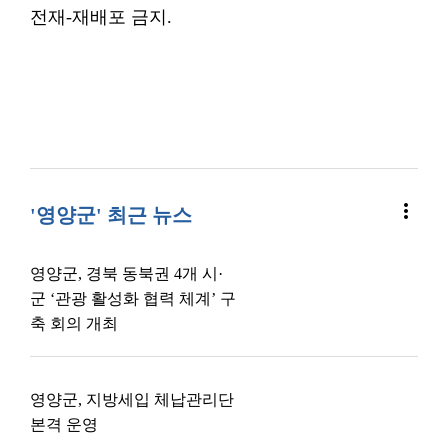
전재-재배포 금지.
more_vert
'영양군' 최근 뉴스
영양군, 경북 동북권 4개 시·
군 ‘관광 활성화 협력 체계’ 구
축 회의 개최
영양군, 지방세입 체납관리단
본격 운영