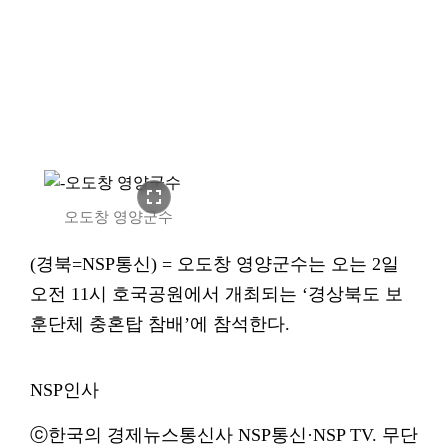
fullscreen
오도창 영양군수
(경북=NSP통신) = 오도창 영양군수는 오는 2일
오전 11시 호국공원에서 개최되는 ‘경상북도 보
훈단체 충혼탑 참배’에 참석한다.
NSP인사
ⓒ한국의 경제뉴스통신사 NSP통신·NSP TV. 무단