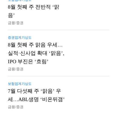
8월 첫째 주 전반적 ‘맑
음’
금융/증권
증권업계기상도
8월 첫째 주 맑음 우세…
실적·신사업 확대 ‘맑음’,
IPO 부진은 ‘흐림’
금융/증권
보험업계기상도
7월 다섯째 주 ‘맑음’ 우
세…ABL생명 ‘비온뒤갬’
금융/증권