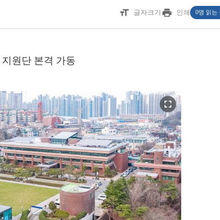
format_size
print
글자크기
인쇄
0명 읽는
 지원단 본격 가동
fullscreen