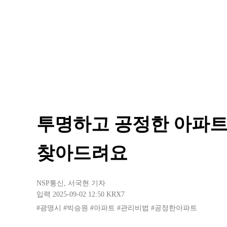
투명하고 공정한 아파트
찾아드려요
NSP통신
,
서국현 기자
입력 2025-09-02 12:50
KRX7
#광명시
#빅승원
#아파트
#관리비법
#공정한아파트