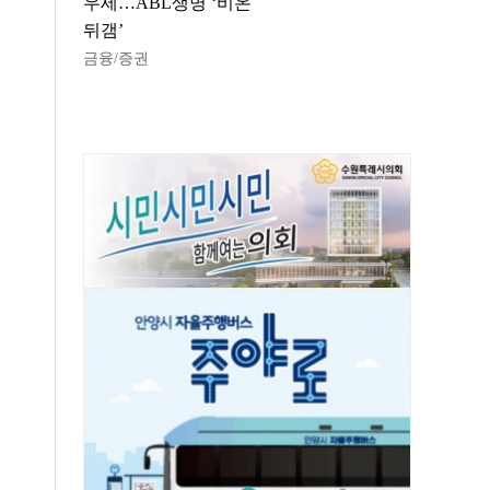
우세…ABL생명 ‘비온
뒤갬’
금융/증권