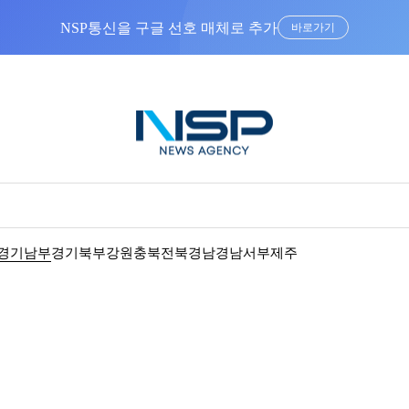
NSP통신을 구글 선호 매체로 추가
바로가기
경기남부
경기북부
강원
충북
전북
경남
경남서부
제주