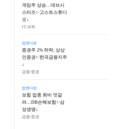
게임주 상승…데브시
스터즈↑·고스트스튜디
오↓
IT/과학
업앤다운
증권주 2% 하락, 상상
인증권↑·한국금융지주
↓
금융/증권
업앤다운
보험 업종 희비 엇갈
려…DB손해보험↑·삼
성생명↓
금융/증권