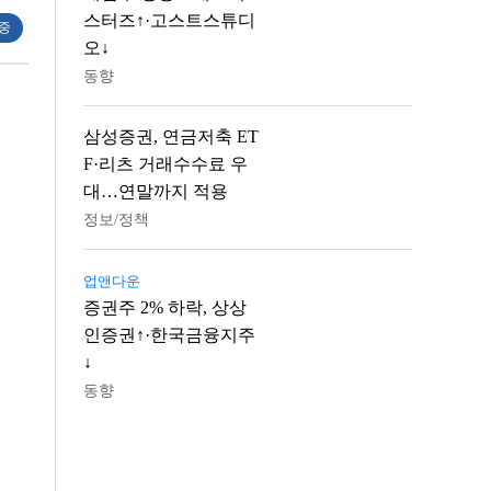
스터즈↑·고스트스튜디
 중
오↓
동향
삼성증권, 연금저축 ET
F·리츠 거래수수료 우
대…연말까지 적용
정보/정책
업앤다운
증권주 2% 하락, 상상
인증권↑·한국금융지주
↓
동향