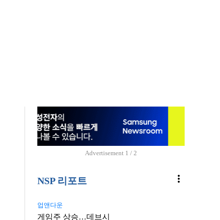
Advertisement
1 / 2
more_vert
NSP 리포트
업앤다운
게임주 상승…데브시