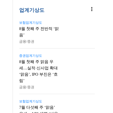
more_vert
업계기상도
보험업계기상도
8월 첫째 주 전반적 ‘맑
음’
금융/증권
증권업계기상도
8월 첫째 주 맑음 우
세…실적·신사업 확대
‘맑음’, IPO 부진은 ‘흐
림’
금융/증권
보험업계기상도
7월 다섯째 주 ‘맑음’