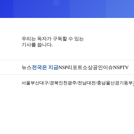
우리는 독자가 구독할 수 있는
기사를 씁니다.
뉴스
전국은 지금
NSP리포트
소상공인
이슈
NSPTV
서울
부산
대구/경북
인천
광주/전남
대전/충남
울산
경기동부