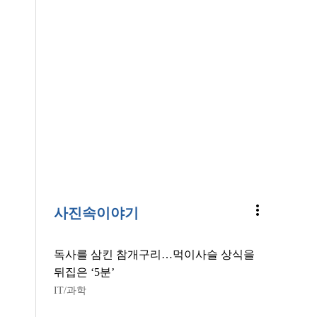
more_vert
사진속이야기
독사를 삼킨 참개구리…먹이사슬 상식을
뒤집은 ‘5분’
IT/과학