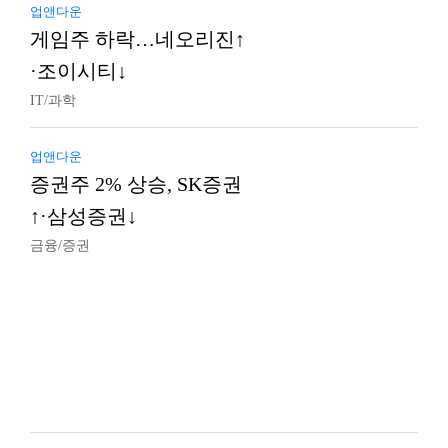
업앤다운
게임주 하락…네오리진↑
·조이시티↓
IT/과학
업앤다운
증권주 2% 상승, SK증권
↑·삼성증권↓
금융/증권