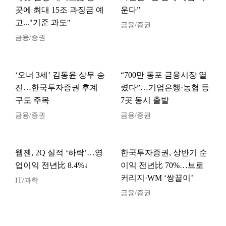
곳에 최대 15조 과징금 예
운다”
고..."기준 과도"
금융/증권
금융/증권
‘오너 3세’ 김동윤 상무 승
“700만 동포 금융시장 열
진…한국투자증권 후계
렸다”…기업은행·농협 등
구도 주목
7곳 동시 출발
금융/증권
금융/증권
웹젠, 2Q 실적 ‘하락’…영
한국투자증권, 상반기 순
업이익 전년比 8.4%↓
이익 전년比 70%…브로
커리지·WM ‘쌍끌이’
IT/과학
금융/증권