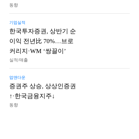
동향
기업실적
한국투자증권, 상반기 순
이익 전년比 70%…브로
커리지·WM ‘쌍끌이’
실적/매출
업앤다운
증권주 상승, 상상인증권
↑·한국금융지주↓
동향