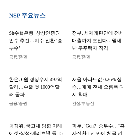
NSP 주요뉴스
Sh수협은행, 상상인증권
정부, 세제개편안에 전세
인수 추진…지주 전환 ‘승
대출까지 조인다…월세
부수’
난 무주택자 직격
금융/증권
금융/증권
한은, 6월 경상수지 497억
서울 아파트값 0.26% 상
달러…수출 첫 1000억달
승…매매·전세 오름폭 다
러 돌파
시 확대
금융/증권
건설/부동산
공정위, 국고채 담합 미래
파두, ‘Gen7’ 승부수…“흑
에셋·삼성·메리츠證 등 15
자전환 1년 만에 체급 키