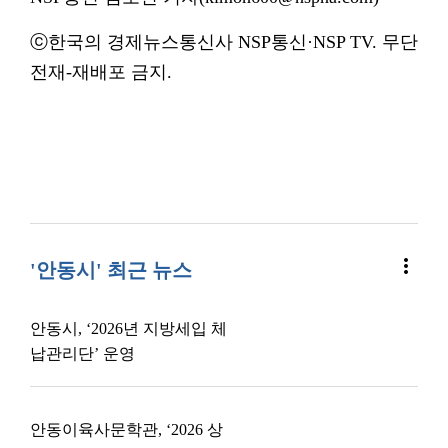
ⓒ한국의 경제뉴스통신사 NSP통신·NSP TV. 무단
전재-재배포 금지.
more_vert
'안동시' 최근 뉴스
안동시, ‘2026년 지방세입 체
납관리단’ 운영
안동이육사문학관, ‘2026 상