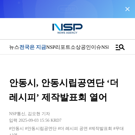
close
“우리는 독자가 구독할 수 있는 기사를 씁니다”
manage_search
뉴스
전국은 지금
NSP리포트
소상공인
이슈
NSPTV
안동시, 안동시립공연단 ‘더
레시피’ 제작발표회 열어
NSP통신
,
김오현 기자
입력 2025-09-03 15:56
KRD7
#안동시
#안동시립공연단
#더 레시피 공연
#제작발표회
#무대