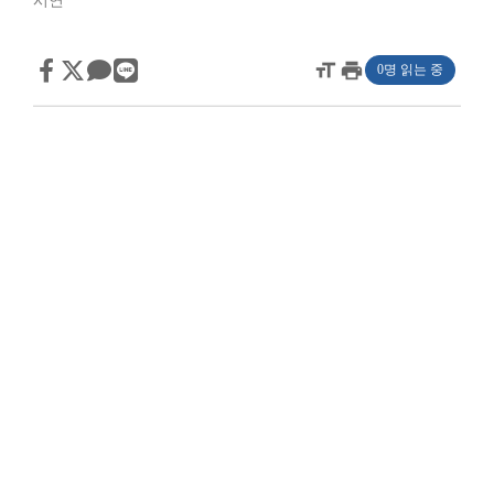
시연
format_size
print
0명 읽는 중