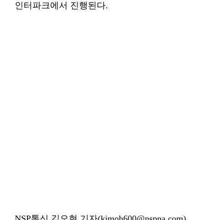
인터파크에서 진행된다.
NSP통신 김오현 기자(kimoh600@nspna.com)