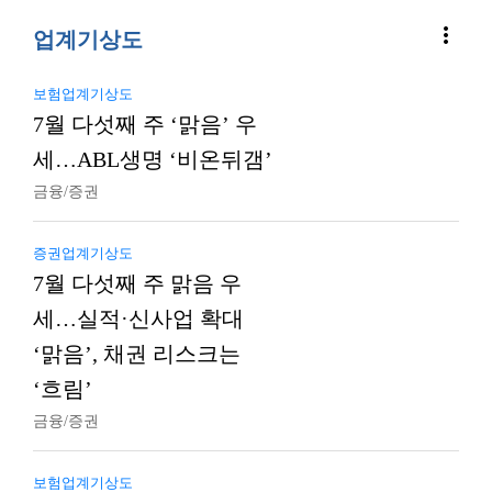
more_vert
업계기상도
보험업계기상도
7월 다섯째 주 ‘맑음’ 우
세…ABL생명 ‘비온뒤갬’
금융/증권
증권업계기상도
7월 다섯째 주 맑음 우
세…실적·신사업 확대
‘맑음’, 채권 리스크는
‘흐림’
금융/증권
보험업계기상도