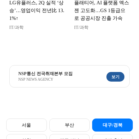
LG유플러스, 2Q 실적 ‘상
플래티어, AI 플랫폼 엑스
승’…영업이익 전년比 13.
젠 고도화…GS 1등급으
1%↑
로 공공시장 진출 가속
IT/과학
IT/과학
NSP통신 전국취재본부 모집
보기
NSP NEWS AGENCY
서울
부산
대구/경북