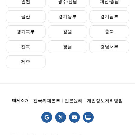
인천
광주/전남
대전/충남
울산
경기동부
경기남부
경기북부
강원
충북
전북
경남
경남서부
제주
전국취재본부
언론윤리
개인정보처리방침
매체소개