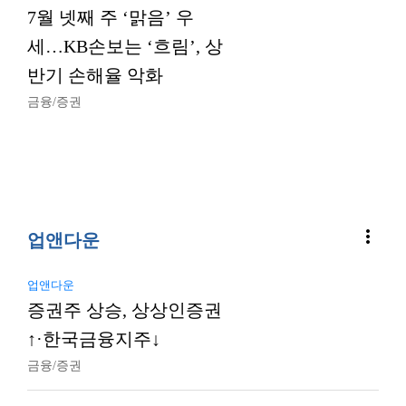
7월 넷째 주 ‘맑음’ 우
세…KB손보는 ‘흐림’, 상
반기 손해율 악화
금융/증권
more_vert
업앤다운
업앤다운
증권주 상승, 상상인증권
↑·한국금융지주↓
금융/증권