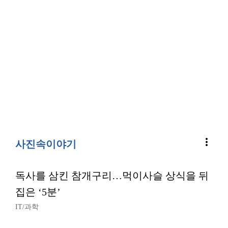
more_vert
사진속이야기
독사를 삼킨 참개구리…먹이사슬 상식을 뒤
집은 ‘5분’
IT/과학