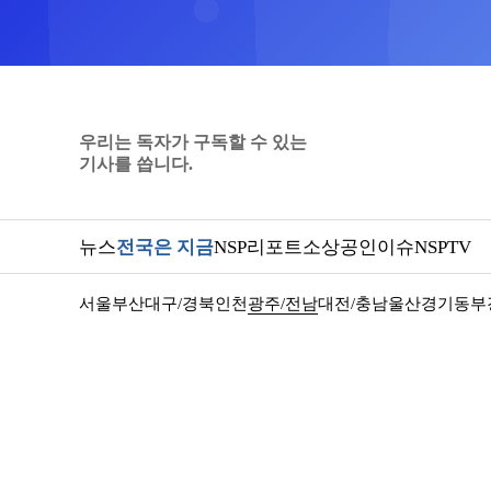
우리는 독자가 구독할 수 있는
기사를 씁니다.
뉴스
전국은 지금
NSP리포트
소상공인
이슈
NSPTV
서울
부산
대구/경북
인천
광주/전남
대전/충남
울산
경기동부