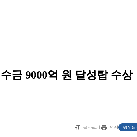
금 9000억 원 달성탑 수상
format_size
print
글자크기
인쇄
0명 읽는