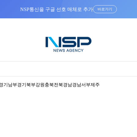
NSP통신을 구글 선호 매체로 추가
바로가기
경기남부
경기북부
강원
충북
전북
경남
경남서부
제주