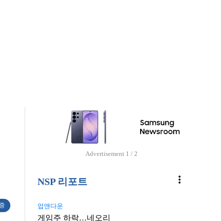
Advertisement
1 / 2
more_vert
NSP 리포트
 중
업앤다운
게임주 하락…네오리