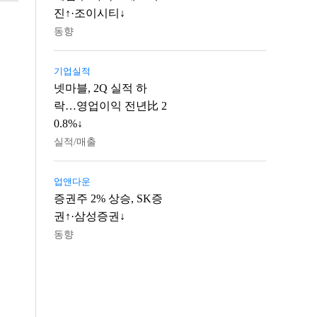
진↑·조이시티↓
동향
기업실적
넷마블, 2Q 실적 하
락…영업이익 전년比 2
0.8%↓
실적/매출
업앤다운
증권주 2% 상승, SK증
권↑·삼성증권↓
동향