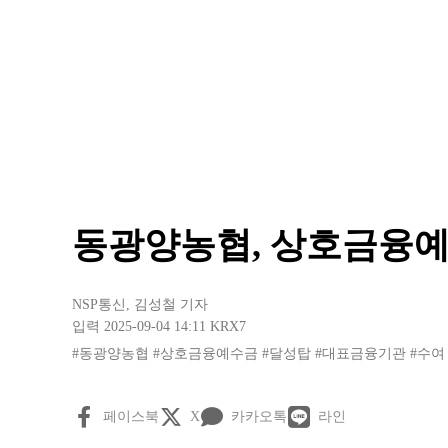
동광양농협, 상호금융예수
NSP통신
,
김성철 기자
입력 2025-09-04 14:11
KRX7
#동광양농협
#상호금융예수금
#달성탑
#대표금융기관
#수여
페이스북
X
카카오톡
라인