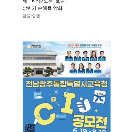
세…KB손보는 ‘흐림’,
상반기 손해율 악화
금융/증권