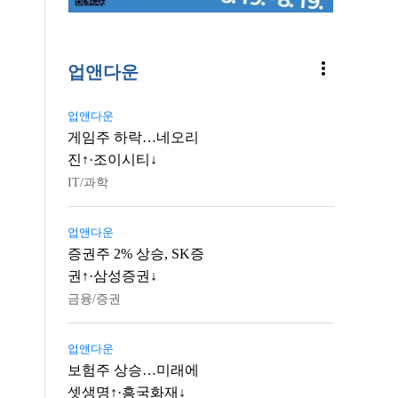
more_vert
업앤다운
업앤다운
게임주 하락…네오리
진↑·조이시티↓
IT/과학
업앤다운
증권주 2% 상승, SK증
권↑·삼성증권↓
금융/증권
업앤다운
보험주 상승…미래에
셋생명↑·흥국화재↓