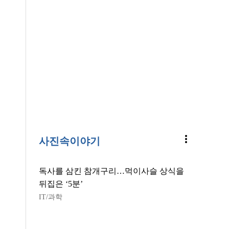
more_vert
사진속이야기
독사를 삼킨 참개구리…먹이사슬 상식을
뒤집은 ‘5분’
IT/과학