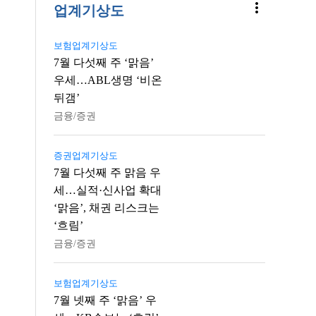
more_vert
업계기상도
보험업계기상도
7월 다섯째 주 ‘맑음’
우세…ABL생명 ‘비온
뒤갬’
금융/증권
증권업계기상도
7월 다섯째 주 맑음 우
세…실적·신사업 확대
‘맑음’, 채권 리스크는
‘흐림’
금융/증권
보험업계기상도
7월 넷째 주 ‘맑음’ 우