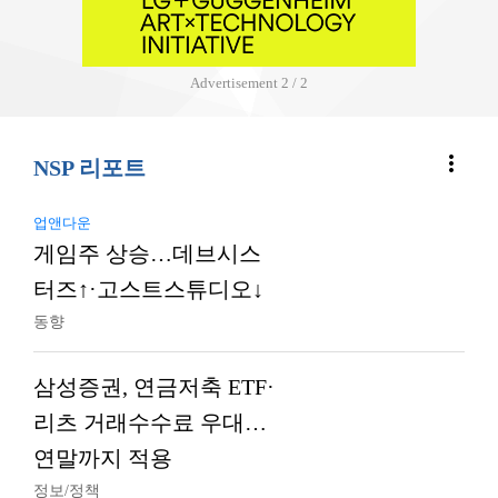
Advertisement
2 / 2
more_vert
NSP 리포트
업앤다운
게임주 상승…데브시스
터즈↑·고스트스튜디오↓
동향
삼성증권, 연금저축 ETF·
리츠 거래수수료 우대…
연말까지 적용
정보/정책