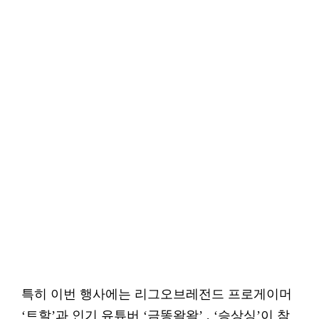
특히 이번 행사에는 리그오브레전드 프로게이머
‘트할’과 인기 유튜버 ‘금똥왁왁’ , ‘승상싱’이 참