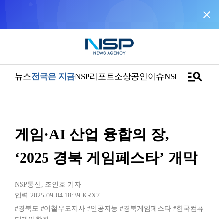
close
NSP통신을 구글 선호 매체로 추가
바로가기
manage_search
뉴스
전국은 지금
NSP리포트
소상공인
이슈
NSPTV
게임·AI 산업 융합의 장,
‘2025 경북 게임페스타’ 개막
NSP통신
,
조인호 기자
입력 2025-09-04 18:39
KRX7
#경북도
#이철우도지사
#인공지능
#경북게임페스타
#한국컴퓨