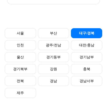
서울
부산
대구/경북
인천
광주/전남
대전/충남
울산
경기동부
경기남부
경기북부
강원
충북
전북
경남
경남서부
제주