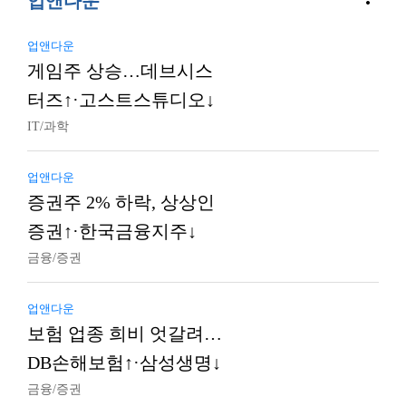
업앤다운
업앤다운
게임주 상승…데브시스
터즈↑·고스트스튜디오↓
IT/과학
업앤다운
증권주 2% 하락, 상상인
증권↑·한국금융지주↓
금융/증권
업앤다운
보험 업종 희비 엇갈려…
DB손해보험↑·삼성생명↓
금융/증권