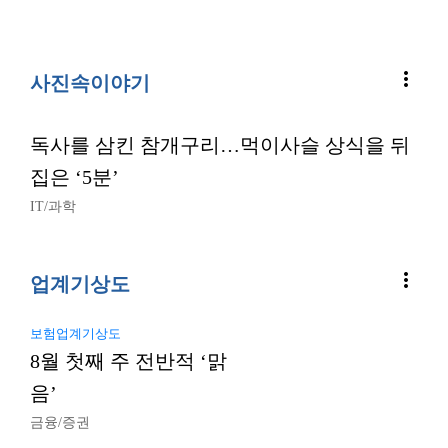
more_vert
사진속이야기
독사를 삼킨 참개구리…먹이사슬 상식을 뒤
집은 ‘5분’
IT/과학
more_vert
업계기상도
보험업계기상도
8월 첫째 주 전반적 ‘맑
음’
금융/증권