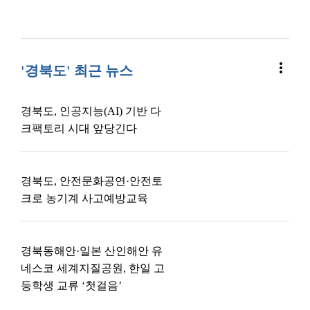
more_vert
'경북도' 최근 뉴스
경북도, 인공지능(AI) 기반 다
크팩토리 시대 앞당긴다
경북도, 안전문화공연·안전토
크로 농기계 사고예방교육
경북동해안·일본 산인해안 유
네스코 세계지질공원, 한일 고
등학생 교류 ‘첫걸음’