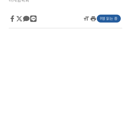
터게임학회
format_size
print
0명 읽는 중