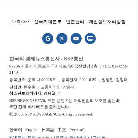
전국취재본부
언론윤리
개인정보처리방침
매체소개
한국의 경제뉴스통신사 - NSP통신
07236 서울시 영등포구 국회대로750 금산빌딩 2층
TEL: 02-3272-
2140
등록번호: 문화 나 00018호
등록일자: 2011.6.29
발행인: 김정태
편집인: 류수운
고충처리인: 강은태
청소년보호책임자: 김승철
launch
NSP NEWS·NSP TV의 모든 콘텐츠는 저작권법의 보호를 받는바,
무단 전재.복사.배포를 금지합니다.
ⓒ 2006. NSP NEWS AGENCY. All rights reserved.
한국어
English
日本語
中文
Русский