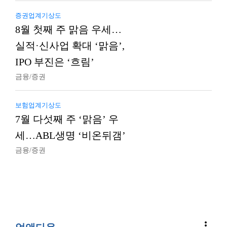
증권업계기상도
8월 첫째 주 맑음 우세…
실적·신사업 확대 ‘맑음’,
IPO 부진은 ‘흐림’
금융/증권
보험업계기상도
7월 다섯째 주 ‘맑음’ 우
세…ABL생명 ‘비온뒤갬’
금융/증권
more_vert