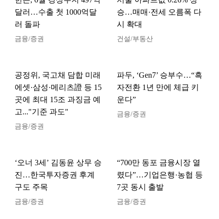
달러…수출 첫 1000억달
승…매매·전세 오름폭 다
러 돌파
시 확대
금융/증권
건설/부동산
공정위, 국고채 담합 미래
파두, ‘Gen7’ 승부수…“흑
에셋·삼성·메리츠證 등 15
자전환 1년 만에 체급 키
곳에 최대 15조 과징금 예
운다”
고..."기준 과도"
금융/증권
금융/증권
‘오너 3세’ 김동윤 상무 승
“700만 동포 금융시장 열
진…한국투자증권 후계
렸다”…기업은행·농협 등
구도 주목
7곳 동시 출발
금융/증권
금융/증권