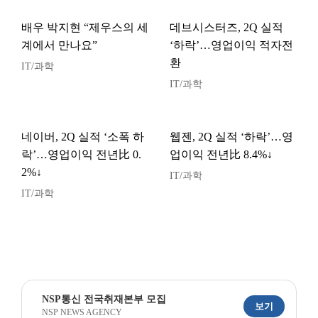
배우 박지현 “제우스의 세
데브시스터즈, 2Q 실적
계에서 만나요”
‘하락’…영업이익 적자전
환
IT/과학
IT/과학
네이버, 2Q 실적 ‘소폭 하
웹젠, 2Q 실적 ‘하락’…영
락’…영업이익 전년比 0.
업이익 전년比 8.4%↓
2%↓
IT/과학
IT/과학
NSP통신 전국취재본부 모집
보기
NSP NEWS AGENCY