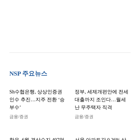
NSP 주요뉴스
Sh수협은행, 상상인증권
정부, 세제개편안에 전세
인수 추진…지주 전환 ‘승
대출까지 조인다…월세
부수’
난 무주택자 직격
금융/증권
금융/증권
한은, 6월 경상수지 497억
서울 아파트값 0.26% 상