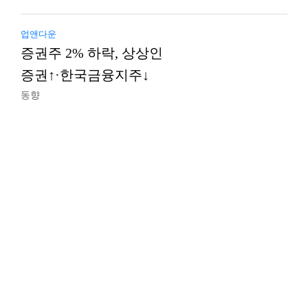
업앤다운
증권주 2% 하락, 상상인
증권↑·한국금융지주↓
동향