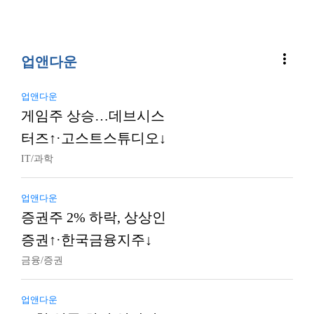
more_vert
업앤다운
업앤다운
게임주 상승…데브시스
터즈↑·고스트스튜디오↓
IT/과학
업앤다운
증권주 2% 하락, 상상인
증권↑·한국금융지주↓
금융/증권
업앤다운