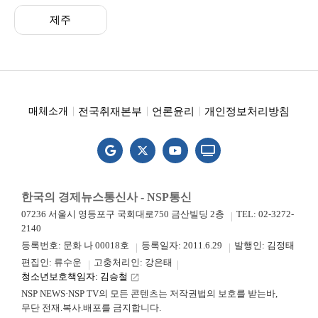
제주
전국취재본부
언론윤리
개인정보처리방침
매체소개
한국의 경제뉴스통신사 - NSP통신
07236 서울시 영등포구 국회대로750 금산빌딩 2층
TEL: 02-3272-
2140
등록번호: 문화 나 00018호
등록일자: 2011.6.29
발행인: 김정태
편집인: 류수운
고충처리인: 강은태
청소년보호책임자: 김승철
launch
NSP NEWS·NSP TV의 모든 콘텐츠는 저작권법의 보호를 받는바,
무단 전재.복사.배포를 금지합니다.