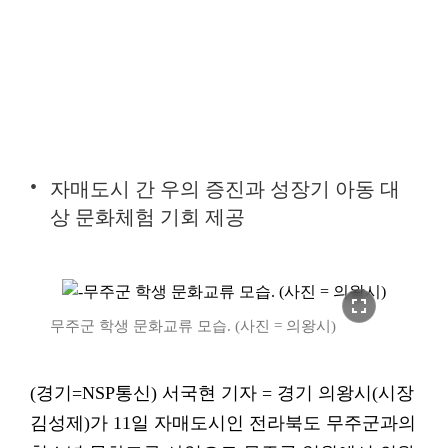
자매도시 간 우의 증진과 성장기 아동 대
상 문화체험 기회 제공
fullscreen
무주군 학생 문화교류 모습. (사진 = 의왕시)
(경기=NSP통신) 서국현 기자 = 경기 의왕시(시장
김성제)가 11일 자매도시인 전라북도 무주군과의