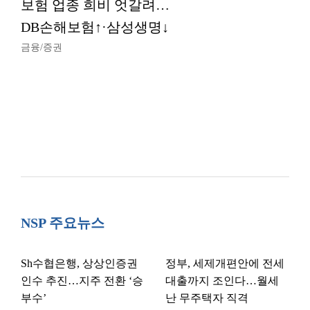
보험 업종 희비 엇갈려…
DB손해보험↑·삼성생명↓
금융/증권
NSP 주요뉴스
Sh수협은행, 상상인증권
정부, 세제개편안에 전세
인수 추진…지주 전환 ‘승
대출까지 조인다…월세
부수’
난 무주택자 직격