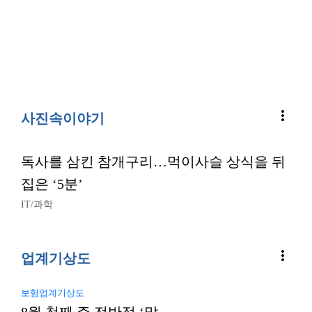
more_vert
사진속이야기
독사를 삼킨 참개구리…먹이사슬 상식을 뒤
집은 ‘5분’
IT/과학
more_vert
업계기상도
보험업계기상도