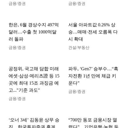
금융/증권
금융/증권
한은, 6월 경상수지 497억
서울 아파트값 0.26% 상
달러…수출 첫 1000억달
승…매매·전세 오름폭 다
러 돌파
시 확대
금융/증권
건설/부동산
공정위, 국고채 담합 미래
파두, ‘Gen7’ 승부수…“흑
에셋·삼성·메리츠證 등 15
자전환 1년 만에 체급 키
곳에 최대 15조 과징금 예
운다”
고..."기준 과도"
금융/증권
금융/증권
‘오너 3세’ 김동윤 상무 승
“700만 동포 금융시장 열
진…한국투자증권 후계
렸다”…기업은행·농협 등