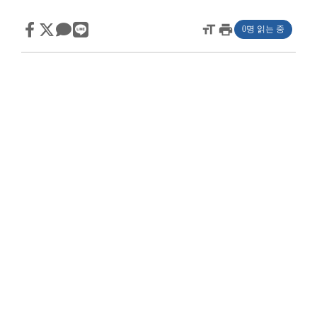
format_size
print
0명 읽는 중