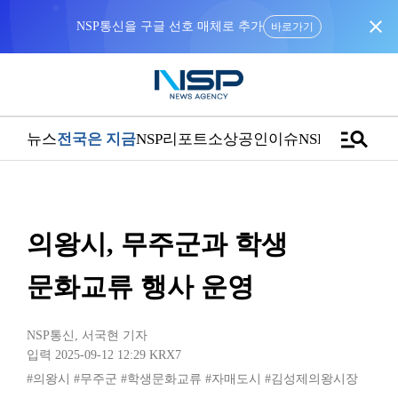
close
NSP통신을 구글 선호 매체로 추가
바로가기
manage_search
뉴스
전국은 지금
NSP리포트
소상공인
이슈
NSPTV
의왕시, 무주군과 학생
문화교류 행사 운영
NSP통신
,
서국현 기자
입력 2025-09-12 12:29
KRX7
#의왕시
#무주군
#학생문화교류
#자매도시
#김성제의왕시장