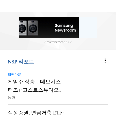
Advertisement
2 / 2
more_vert
NSP 리포트
업앤다운
게임주 상승…데브시스
터즈↑·고스트스튜디오↓
동향
삼성증권, 연금저축 ETF·