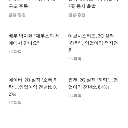
구도 주목
7곳 동시 출발
금융/증권
금융/증권
배우 박지현 “제우스의 세
데브시스터즈, 2Q 실적
계에서 만나요”
‘하락’…영업이익 적자전
환
IT/과학
IT/과학
네이버, 2Q 실적 ‘소폭 하
웹젠, 2Q 실적 ‘하락’…영
락’…영업이익 전년比 0.
업이익 전년比 8.4%↓
2%↓
IT/과학
IT/과학