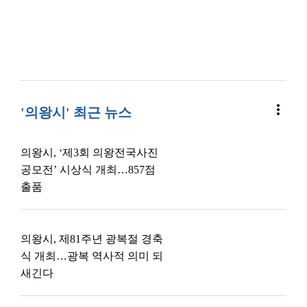
more_vert
'의왕시' 최근 뉴스
의왕시, ‘제3회 의왕전국사진
공모전’ 시상식 개최…857점
출품
의왕시, 제81주년 광복절 경축
식 개최…광복 역사적 의미 되
새긴다