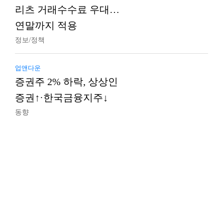
리츠 거래수수료 우대…
연말까지 적용
정보/정책
업앤다운
증권주 2% 하락, 상상인
증권↑·한국금융지주↓
동향