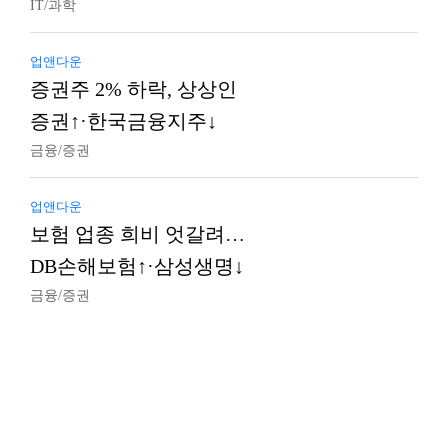
IT/과학
업앤다운
증권주 2% 하락, 상상인
증권↑·한국금융지주↓
금융/증권
업앤다운
보험 업종 희비 엇갈려…
DB손해보험↑·삼성생명↓
금융/증권