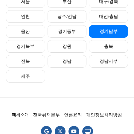
서울
부산
대구/경북
인천
광주/전남
대전/충남
울산
경기동부
경기남부
경기북부
강원
충북
전북
경남
경남서부
제주
전국취재본부
언론윤리
개인정보처리방침
매체소개