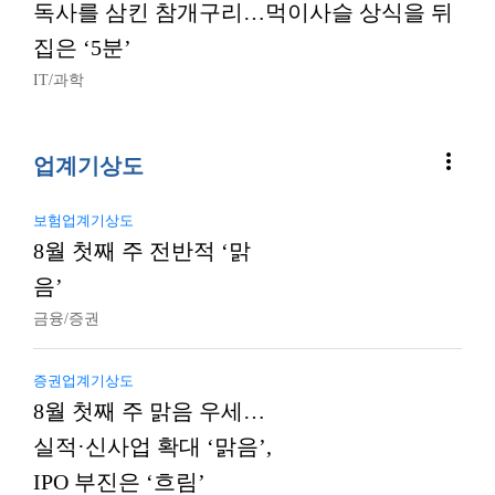
독사를 삼킨 참개구리…먹이사슬 상식을 뒤
집은 ‘5분’
IT/과학
more_vert
업계기상도
보험업계기상도
8월 첫째 주 전반적 ‘맑
음’
금융/증권
증권업계기상도
8월 첫째 주 맑음 우세…
실적·신사업 확대 ‘맑음’,
IPO 부진은 ‘흐림’