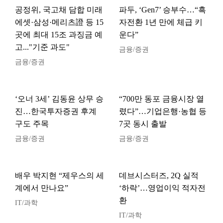
공정위, 국고채 담합 미래
파두, ‘Gen7’ 승부수…“흑
에셋·삼성·메리츠證 등 15
자전환 1년 만에 체급 키
곳에 최대 15조 과징금 예
운다”
고..."기준 과도"
금융/증권
금융/증권
‘오너 3세’ 김동윤 상무 승
“700만 동포 금융시장 열
진…한국투자증권 후계
렸다”…기업은행·농협 등
구도 주목
7곳 동시 출발
금융/증권
금융/증권
배우 박지현 “제우스의 세
데브시스터즈, 2Q 실적
계에서 만나요”
‘하락’…영업이익 적자전
환
IT/과학
IT/과학