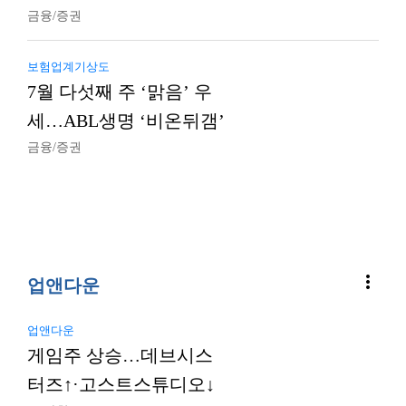
금융/증권
보험업계기상도
7월 다섯째 주 ‘맑음’ 우
세…ABL생명 ‘비온뒤갬’
금융/증권
more_vert
업앤다운
업앤다운
게임주 상승…데브시스
터즈↑·고스트스튜디오↓