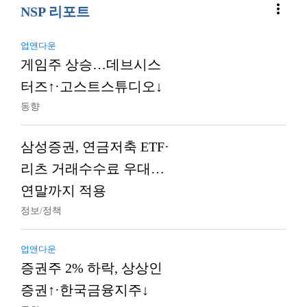
more_vert
NSP 리포트
업앤다운
게임주 상승…데브시스
터즈↑·고스트스튜디오↓
동향
삼성증권, 연금저축 ETF·
리츠 거래수수료 우대…
연말까지 적용
정보/정책
업앤다운
증권주 2% 하락, 상상인
증권↑·한국금융지주↓