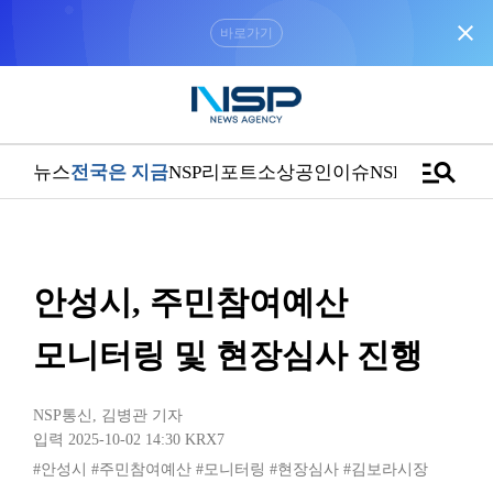
close
“우리는 독자가 구독할 수 있는 기사를 씁니다”
manage_search
뉴스
전국은 지금
NSP리포트
소상공인
이슈
NSPTV
안성시, 주민참여예산
모니터링 및 현장심사 진행
NSP통신
,
김병관 기자
입력 2025-10-02 14:30
KRX7
#안성시
#주민참여예산
#모니터링
#현장심사
#김보라시장