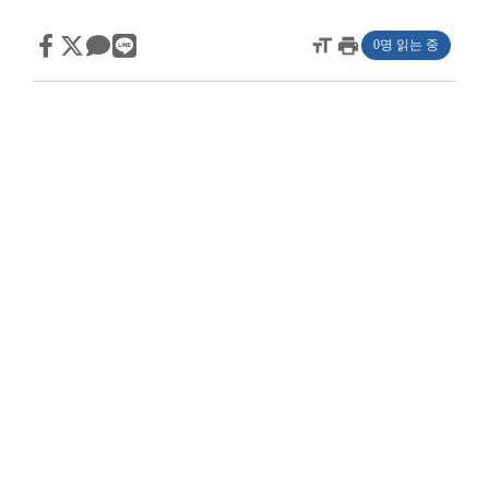
format_size
print
0명 읽는 중