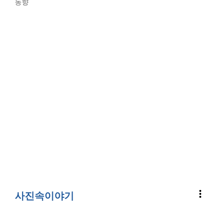
동향
more_vert
사진속이야기