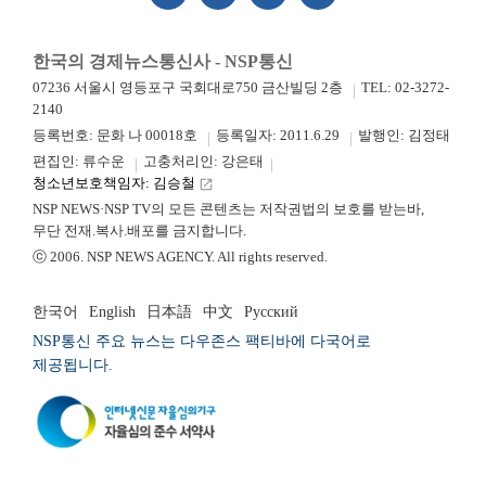
한국의 경제뉴스통신사 - NSP통신
07236 서울시 영등포구 국회대로750 금산빌딩 2층
TEL: 02-3272-
2140
등록번호: 문화 나 00018호
등록일자: 2011.6.29
발행인: 김정태
편집인: 류수운
고충처리인: 강은태
청소년보호책임자: 김승철
launch
NSP NEWS·NSP TV의 모든 콘텐츠는 저작권법의 보호를 받는바,
무단 전재.복사.배포를 금지합니다.
ⓒ 2006. NSP NEWS AGENCY. All rights reserved.
한국어
English
日本語
中文
Русский
NSP통신 주요 뉴스는 다우존스 팩티바에 다국어로
제공됩니다.