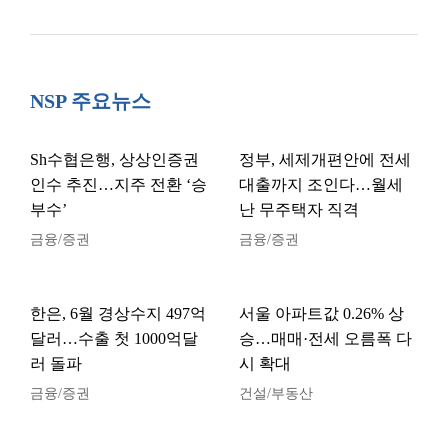
NSP 주요뉴스
Sh수협은행, 상상인증권
정부, 세제개편안에 전세
인수 추진…지주 전환 ‘승
대출까지 조인다…월세
부수’
난 무주택자 직격
금융/증권
금융/증권
한은, 6월 경상수지 497억
서울 아파트값 0.26% 상
달러…수출 첫 1000억달
승…매매·전세 오름폭 다
러 돌파
시 확대
금융/증권
건설/부동산