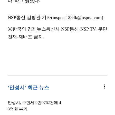
다”라고 밝혔다.
NSP통신 김병관 기자(inspect1234k@nspna.com)
ⓒ한국의 경제뉴스통신사 NSP통신·NSP TV. 무단
전재-재배포 금지.
more_vert
'안성시' 최근 뉴스
안성시, 주민세 9만9762건에 4
3억원 부과