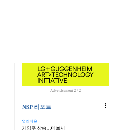
Advertisement
1 / 2
more_vert
NSP 리포트
업앤다운
게임주 상승…데브시