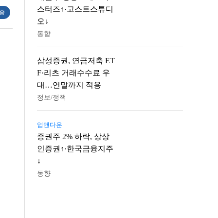
스터즈↑·고스트스튜디
 중
오↓
동향
삼성증권, 연금저축 ET
F·리츠 거래수수료 우
대…연말까지 적용
정보/정책
업앤다운
증권주 2% 하락, 상상
인증권↑·한국금융지주
↓
동향