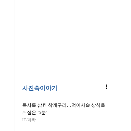
more_vert
사진속이야기
독사를 삼킨 참개구리…먹이사슬 상식을
뒤집은 ‘5분’
IT/과학