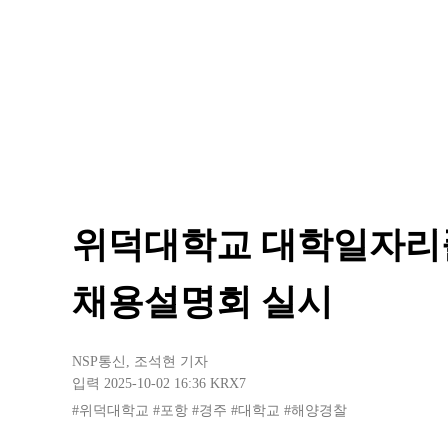
위덕대학교 대학일자리
채용설명회 실시
NSP통신
,
조석현 기자
입력 2025-10-02 16:36
KRX7
#위덕대학교
#포항
#경주
#대학교
#해양경찰