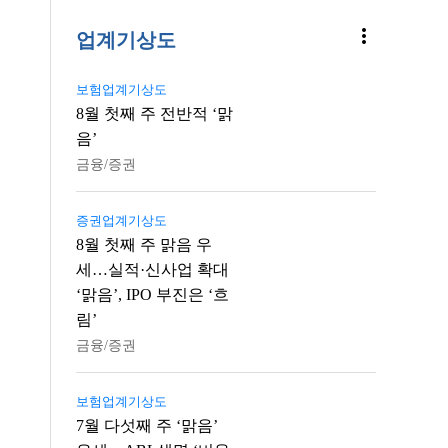
more_vert
업계기상도
보험업계기상도
8월 첫째 주 전반적 ‘맑
음’
금융/증권
증권업계기상도
8월 첫째 주 맑음 우
세…실적·신사업 확대
‘맑음’, IPO 부진은 ‘흐
림’
금융/증권
보험업계기상도
7월 다섯째 주 ‘맑음’