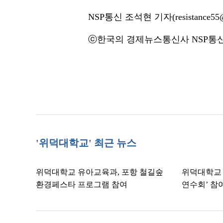
NSP통신 조석현 기자(resistance55@
ⓒ한국의 경제뉴스통신사 NSP통신·
'위덕대학교' 최근 뉴스
위덕대학교 유아교육과, 포항 철길숲
위덕대학교 
환경페스타 프로그램 참여
연수회’ 참