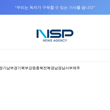
NSP통신을 구글 선호 매체로 추가
바로가기
경기남부
경기북부
강원
충북
전북
경남
경남서부
제주