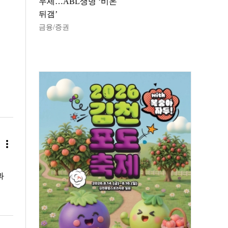
우세…ABL생명 ‘비온
뒤갬’
금융/증권
more_vert
과