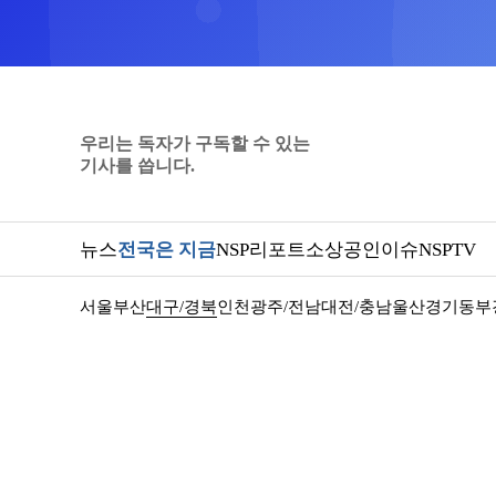
우리는 독자가 구독할 수 있는
기사를 씁니다.
뉴스
전국은 지금
NSP리포트
소상공인
이슈
NSPTV
서울
부산
대구/경북
인천
광주/전남
대전/충남
울산
경기동부