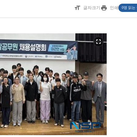
format_size
print
글자크기
인쇄
0명 읽는
fullscreen