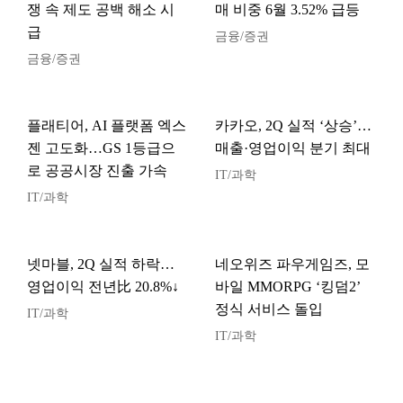
쟁 속 제도 공백 해소 시
매 비중 6월 3.52% 급등
급
금융/증권
금융/증권
플래티어, AI 플랫폼 엑스
카카오, 2Q 실적 ‘상승’…
젠 고도화…GS 1등급으
매출·영업이익 분기 최대
로 공공시장 진출 가속
IT/과학
IT/과학
넷마블, 2Q 실적 하락…
네오위즈 파우게임즈, 모
영업이익 전년比 20.8%↓
바일 MMORPG ‘킹덤2’
정식 서비스 돌입
IT/과학
IT/과학