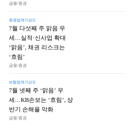
금융/증권
증권업계기상도
7월 다섯째 주 맑음 우
세…실적·신사업 확대
‘맑음’, 채권 리스크는
‘흐림’
금융/증권
보험업계기상도
7월 넷째 주 ‘맑음’ 우
세…KB손보는 ‘흐림’, 상
반기 손해율 악화
금융/증권