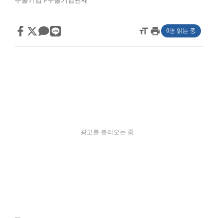
수출기업
#수출기업관세
format_size
print
0명 읽는 중
광고를 불러오는 중...