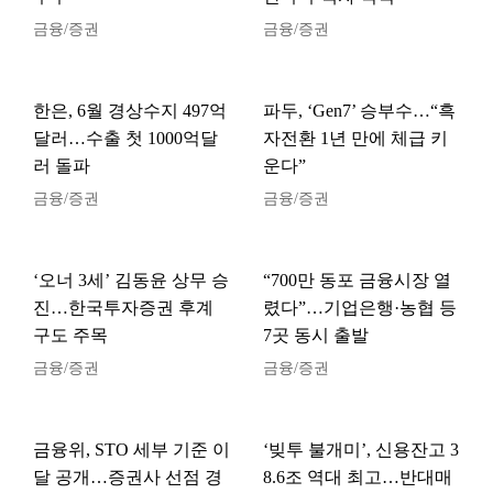
금융/증권
금융/증권
한은, 6월 경상수지 497억
파두, ‘Gen7’ 승부수…“흑
달러…수출 첫 1000억달
자전환 1년 만에 체급 키
러 돌파
운다”
금융/증권
금융/증권
‘오너 3세’ 김동윤 상무 승
“700만 동포 금융시장 열
진…한국투자증권 후계
렸다”…기업은행·농협 등
구도 주목
7곳 동시 출발
금융/증권
금융/증권
금융위, STO 세부 기준 이
‘빚투 불개미’, 신용잔고 3
달 공개…증권사 선점 경
8.6조 역대 최고…반대매