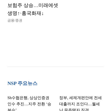
보험주 상승…미래에셋
생명↑·흥국화재↓
금융/증권
NSP 주요뉴스
Sh수협은행, 상상인증권
정부, 세제개편안에 전세
인수 추진…지주 전환 ‘승
대출까지 조인다…월세
부수’
난 무주택자 직격