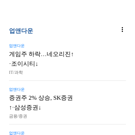
more_vert
업앤다운
업앤다운
게임주 하락…네오리진↑
·조이시티↓
IT/과학
업앤다운
증권주 2% 상승, SK증권
↑·삼성증권↓
금융/증권
업앤다운