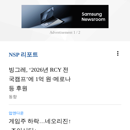
Advertisement
2 / 2
more_vert
NSP 리포트
빙그레, ‘2026년 RCY 전
국캠프’에 1억 원·메로나
등 후원
동향
업앤다운
게임주 하락…네오리진↑