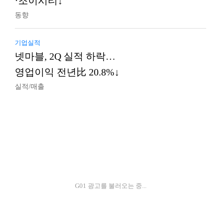
·조이시티↓
동향
기업실적
넷마블, 2Q 실적 하락…
영업이익 전년比 20.8%↓
실적/매출
G01 광고를 불러오는 중...