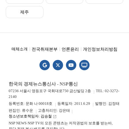
제주
전국취재본부
언론윤리
개인정보처리방침
매체소개
한국의 경제뉴스통신사 - NSP통신
07236 서울시 영등포구 국회대로750 금산빌딩 2층
TEL: 02-3272-
2140
등록번호: 문화 나 00018호
등록일자: 2011.6.29
발행인: 김정태
편집인: 류수운
고충처리인: 강은태
청소년보호책임자: 김승철
launch
NSP NEWS·NSP TV의 모든 콘텐츠는 저작권법의 보호를 받는바,
무단 전재.복사.배포를 금지합니다.