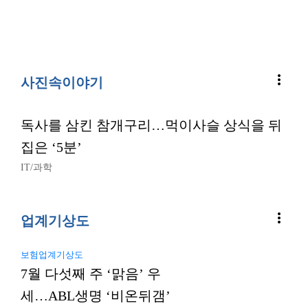
more_vert
사진속이야기
독사를 삼킨 참개구리…먹이사슬 상식을 뒤
집은 ‘5분’
IT/과학
more_vert
업계기상도
보험업계기상도
7월 다섯째 주 ‘맑음’ 우
세…ABL생명 ‘비온뒤갬’