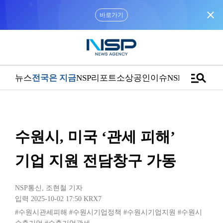
close
바로가기
manage_search
뉴스
전국은 지금
NSP리포트
소상공인
이슈
NSPTV
수원시, 미국 ‘관세 피해’
기업 지원 전담창구 가동
NSP통신
,
조현철 기자
입력 2025-10-02 17:50
KRX7
#수원시관세피해
#수원시기업정책
#수원시기업지원
#수원시