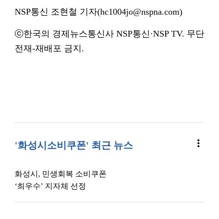
NSP통신 조현철 기자(hc1004jo@nspna.com)
ⓒ한국의 경제뉴스통신사 NSP통신·NSP TV. 무단
전재-재배포 금지.
more_vert
'화성시소비쿠폰' 최근 뉴스
화성시, 민생회복 소비쿠폰
‘최우수’ 지자체 선정