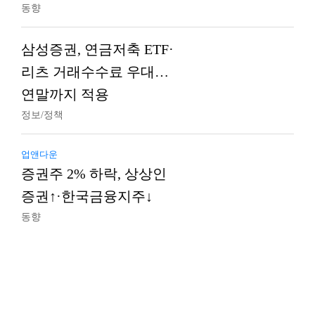
동향
삼성증권, 연금저축 ETF·
리츠 거래수수료 우대…
연말까지 적용
정보/정책
업앤다운
증권주 2% 하락, 상상인
증권↑·한국금융지주↓
동향