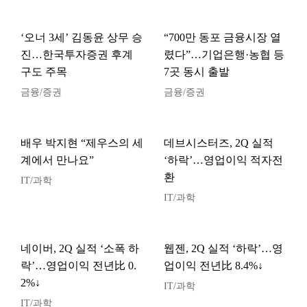
‘오너 3세’ 김동윤 상무 승
“700만 동포 금융시장 열
진…한국투자증권 후계
렸다”…기업은행·농협 등
구도 주목
7곳 동시 출발
금융/증권
금융/증권
배우 박지현 “제우스의 세
데브시스터즈, 2Q 실적
계에서 만나요”
‘하락’…영업이익 적자전
환
IT/과학
IT/과학
네이버, 2Q 실적 ‘소폭 하
웹젠, 2Q 실적 ‘하락’…영
락’…영업이익 전년比 0.
업이익 전년比 8.4%↓
2%↓
IT/과학
IT/과학