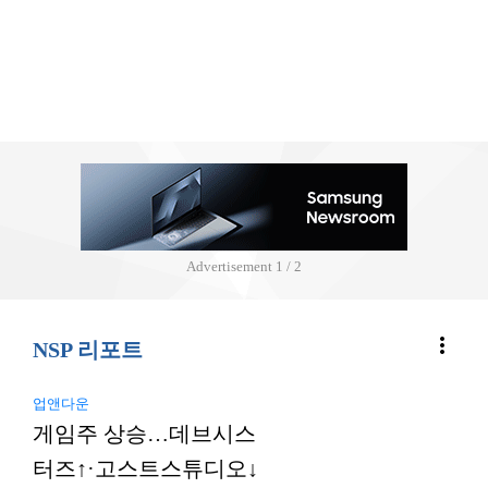
Advertisement
2 / 2
more_vert
NSP 리포트
업앤다운
게임주 상승…데브시스
터즈↑·고스트스튜디오↓