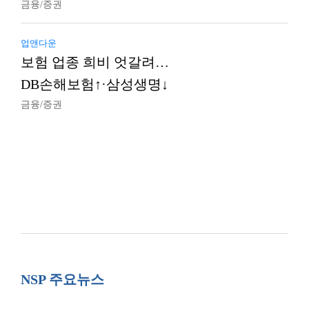
금융/증권
업앤다운
보험 업종 희비 엇갈려…
DB손해보험↑·삼성생명↓
금융/증권
NSP 주요뉴스