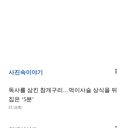
more_vert
사진속이야기
독사를 삼킨 참개구리…먹이사슬 상식을 뒤
집은 ‘5분’
IT/과학