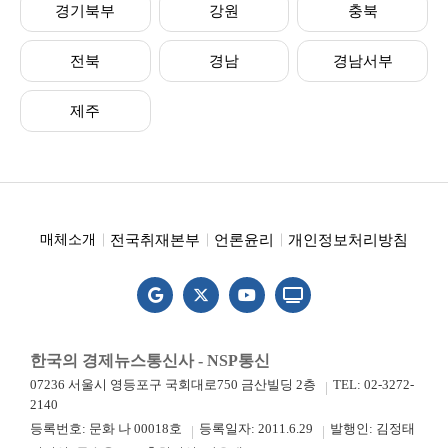
경기북부
강원
충북
전북
경남
경남서부
제주
전국취재본부
언론윤리
개인정보처리방침
매체소개
한국의 경제뉴스통신사 - NSP통신
07236 서울시 영등포구 국회대로750 금산빌딩 2층
TEL: 02-3272-
2140
등록번호: 문화 나 00018호
등록일자: 2011.6.29
발행인: 김정태