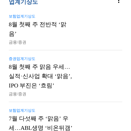
more_vert
업계기상도
보험업계기상도
8월 첫째 주 전반적 ‘맑
음’
금융/증권
증권업계기상도
8월 첫째 주 맑음 우세…
실적·신사업 확대 ‘맑음’,
IPO 부진은 ‘흐림’
금융/증권
보험업계기상도
7월 다섯째 주 ‘맑음’ 우
세…ABL생명 ‘비온뒤갬’