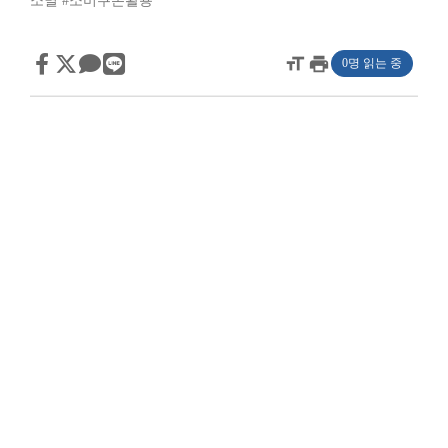
소멸
#소비쿠폰활용
format_size
print
0명 읽는 중