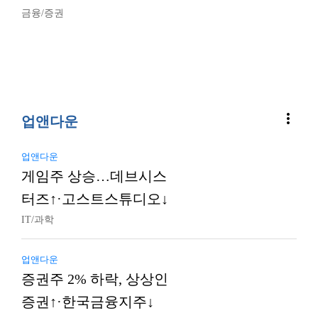
금융/증권
more_vert
업앤다운
업앤다운
게임주 상승…데브시스
터즈↑·고스트스튜디오↓
IT/과학
업앤다운
증권주 2% 하락, 상상인
증권↑·한국금융지주↓