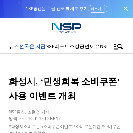
close
NSP통신을 구글 선호 매체로 추가
바로가기
manage_search
뉴스
전국은 지금
NSP리포트
소상공인
이슈
NSPTV
화성시, ‘민생회복 소비쿠폰’
사용 이벤트 개최
NSP통신
,
조현철 기자
입력 2025-10-31 17:10
KRX7
#화성시소비쿠폰
#소비쿠폰이벤트
#소비쿠폰기간
#소비쿠폰