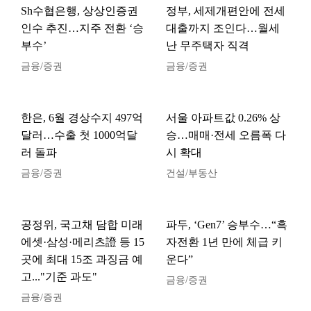
Sh수협은행, 상상인증권
정부, 세제개편안에 전세
인수 추진…지주 전환 ‘승
대출까지 조인다…월세
부수’
난 무주택자 직격
금융/증권
금융/증권
한은, 6월 경상수지 497억
서울 아파트값 0.26% 상
달러…수출 첫 1000억달
승…매매·전세 오름폭 다
러 돌파
시 확대
금융/증권
건설/부동산
공정위, 국고채 담합 미래
파두, ‘Gen7’ 승부수…“흑
에셋·삼성·메리츠證 등 15
자전환 1년 만에 체급 키
곳에 최대 15조 과징금 예
운다”
고..."기준 과도"
금융/증권
금융/증권