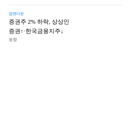
업앤다운
증권주 2% 하락, 상상인
증권↑·한국금융지주↓
동향