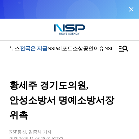
close
NSP통신을 구글 선호 매체로 추가
바로가기
manage_search
뉴스
전국은 지금
NSP리포트
소상공인
이슈
NSPTV
황세주 경기도의원,
안성소방서 명예소방서장
위촉
NSP통신
,
김종식 기자
입력 2025-11-03 18:01
KRX7