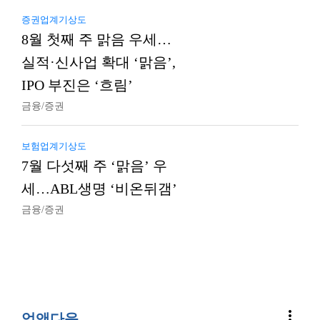
증권업계기상도
8월 첫째 주 맑음 우세…
실적·신사업 확대 ‘맑음’,
IPO 부진은 ‘흐림’
금융/증권
보험업계기상도
7월 다섯째 주 ‘맑음’ 우
세…ABL생명 ‘비온뒤갬’
금융/증권
more_vert
업앤다운