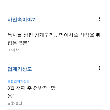
more_vert
사진속이야기
독사를 삼킨 참개구리…먹이사슬 상식을 뒤
집은 ‘5분’
IT/과학
more_vert
업계기상도
보험업계기상도
8월 첫째 주 전반적 ‘맑
음’
금융/증권