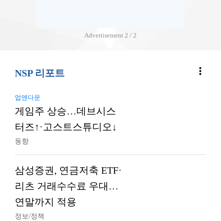
Advertisement
2 / 2
more_vert
NSP 리포트
업앤다운
게임주 상승…데브시스
터즈↑·고스트스튜디오↓
동향
삼성증권, 연금저축 ETF·
리츠 거래수수료 우대…
연말까지 적용
정보/정책