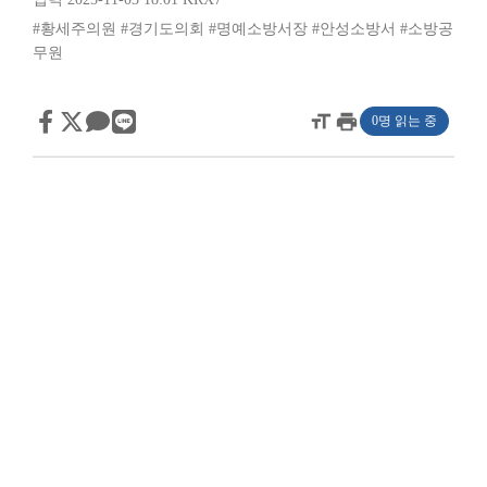
#황세주의원
#경기도의회
#명예소방서장
#안성소방서
#소방공
무원
format_size
print
0명 읽는 중