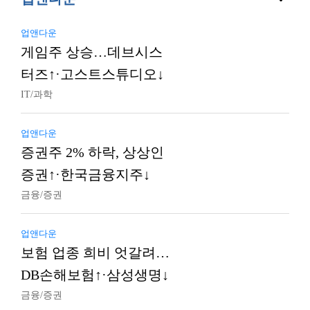
업앤다운
게임주 상승…데브시스
터즈↑·고스트스튜디오↓
IT/과학
업앤다운
증권주 2% 하락, 상상인
증권↑·한국금융지주↓
금융/증권
업앤다운
보험 업종 희비 엇갈려…
DB손해보험↑·삼성생명↓
금융/증권