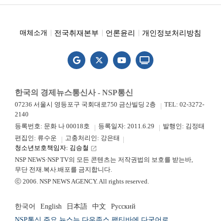
전국취재본부
언론윤리
개인정보처리방침
매체소개
한국의 경제뉴스통신사 - NSP통신
07236 서울시 영등포구 국회대로750 금산빌딩 2층
TEL: 02-3272-
2140
등록번호: 문화 나 00018호
등록일자: 2011.6.29
발행인: 김정태
편집인: 류수운
고충처리인: 강은태
청소년보호책임자: 김승철
launch
NSP NEWS·NSP TV의 모든 콘텐츠는 저작권법의 보호를 받는바,
무단 전재.복사.배포를 금지합니다.
ⓒ 2006. NSP NEWS AGENCY. All rights reserved.
한국어
English
日本語
中文
Русский
NSP통신 주요 뉴스는 다우존스 팩티바에 다국어로