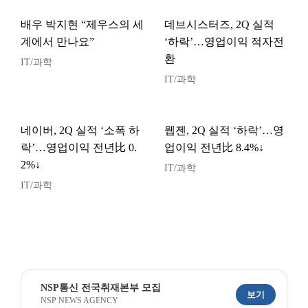
배우 박지현 “제우스의 세
데브시스터즈, 2Q 실적
계에서 만나요”
‘하락’…영업이익 적자전
환
IT/과학
IT/과학
네이버, 2Q 실적 ‘소폭 하
웹젠, 2Q 실적 ‘하락’…영
락’…영업이익 전년比 0.
업이익 전년比 8.4%↓
2%↓
IT/과학
IT/과학
NSP통신 전국취재본부 모집
보기
NSP NEWS AGENCY