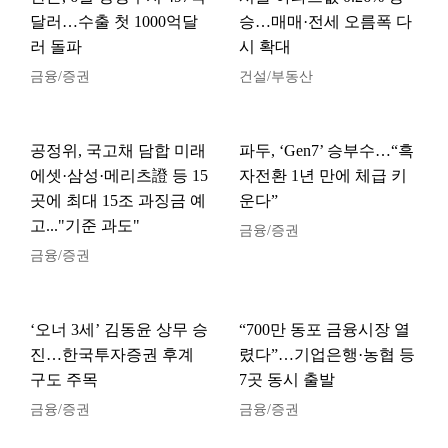
달러…수출 첫 1000억달
승…매매·전세 오름폭 다
러 돌파
시 확대
금융/증권
건설/부동산
공정위, 국고채 담합 미래
파두, ‘Gen7’ 승부수…“흑
에셋·삼성·메리츠證 등 15
자전환 1년 만에 체급 키
곳에 최대 15조 과징금 예
운다”
고..."기준 과도"
금융/증권
금융/증권
‘오너 3세’ 김동윤 상무 승
“700만 동포 금융시장 열
진…한국투자증권 후계
렸다”…기업은행·농협 등
구도 주목
7곳 동시 출발
금융/증권
금융/증권