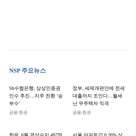
NSP 주요뉴스
Sh수협은행, 상상인증권
정부, 세제개편안에 전세
인수 추진…지주 전환 ‘승
대출까지 조인다…월세
부수’
난 무주택자 직격
금융/증권
금융/증권
한은, 6월 경상수지 497억
서울 아파트값 0.26% 상