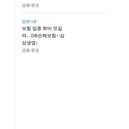
금융/증권
업앤다운
보험 업종 희비 엇갈
려…DB손해보험↑·삼
성생명↓
금융/증권