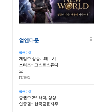
more_vert
업앤다운
업앤다운
게임주 상승…데브시
스터즈↑·고스트스튜디
오↓
IT/과학
업앤다운
증권주 2% 하락, 상상
인증권↑·한국금융지주
↓