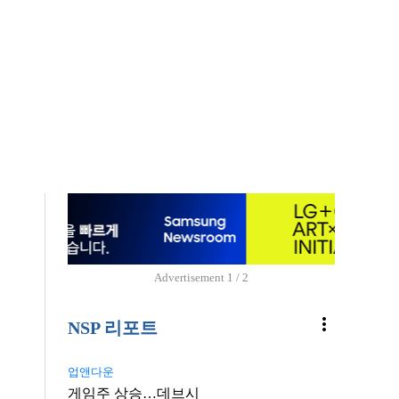
Advertisement
1 / 2
more_vert
NSP 리포트
업앤다운
게임주 상승…데브시