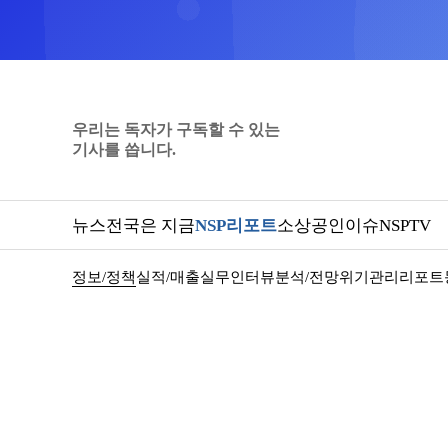
우리는 독자가 구독할 수 있는
기사를 씁니다.
뉴스
전국은 지금
NSP리포트
소상공인
이슈
NSPTV
정보/정책
실적/매출
실무인터뷰
분석/전망
위기관리
리포트