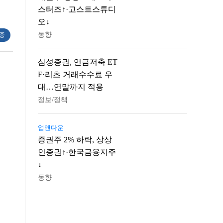
스터즈↑·고스트스튜디
오↓
동향
 중
삼성증권, 연금저축 ET
F·리츠 거래수수료 우
대…연말까지 적용
정보/정책
업앤다운
증권주 2% 하락, 상상
인증권↑·한국금융지주
↓
동향