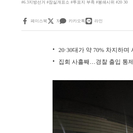
#6.3지방선거
#잠실개표소
#투표지 부족
#봉쇄시위
#20·30
페이스북
X
카카오톡
라인
20·30대가 약 70% 차지하며
집회 사흘째…경찰 출입 통제