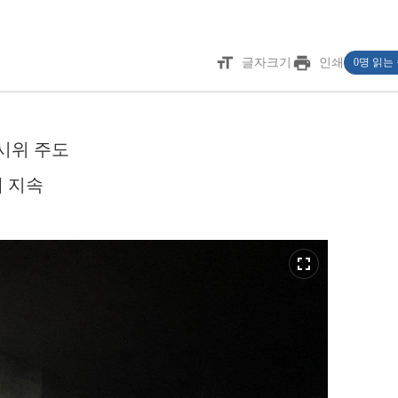
format_size
print
글자크기
인쇄
0명 읽는
 시위 주도
 지속
fullscreen