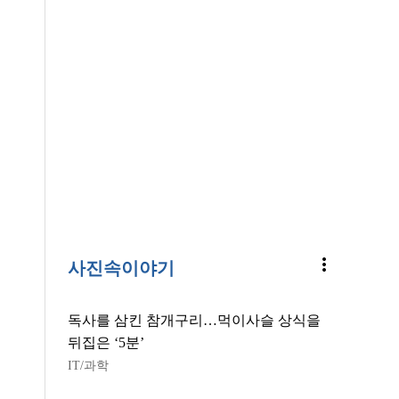
more_vert
사진속이야기
독사를 삼킨 참개구리…먹이사슬 상식을
뒤집은 ‘5분’
IT/과학