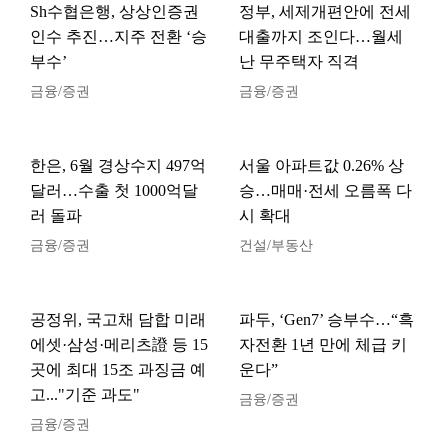
Sh수협은행, 상상인증권
정부, 세제개편안에 전세
인수 추진…지주 전환 ‘승
대출까지 조인다…월세
부수’
난 무주택자 직격
금융/증권
금융/증권
한은, 6월 경상수지 497억
서울 아파트값 0.26% 상
달러…수출 첫 1000억달
승…매매·전세 오름폭 다
러 돌파
시 확대
금융/증권
건설/부동산
공정위, 국고채 담합 미래
파두, ‘Gen7’ 승부수…“흑
에셋·삼성·메리츠證 등 15
자전환 1년 만에 체급 키
곳에 최대 15조 과징금 예
운다”
고..."기준 과도"
금융/증권
금융/증권