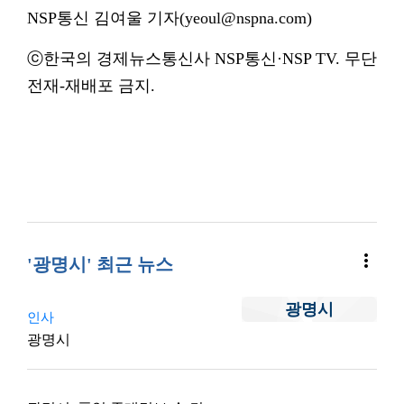
NSP통신 김여울 기자(yeoul@nspna.com)
ⓒ한국의 경제뉴스통신사 NSP통신·NSP TV. 무단
전재-재배포 금지.
more_vert
'광명시' 최근 뉴스
광명시
인사
광명시