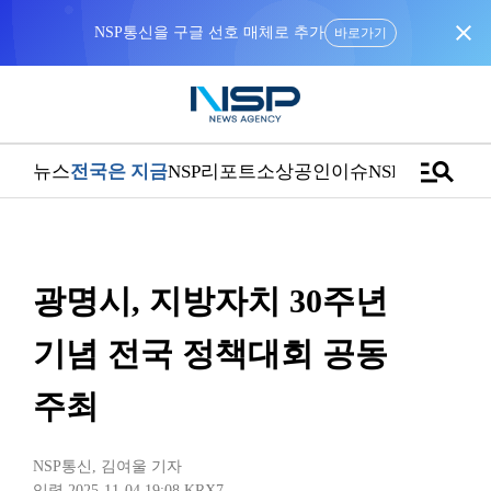
close
NSP통신을 구글 선호 매체로 추가
바로가기
manage_search
뉴스
전국은 지금
NSP리포트
소상공인
이슈
NSPTV
광명시, 지방자치 30주년
기념 전국 정책대회 공동
주최
NSP통신
,
김여울 기자
입력 2025-11-04 19:08
KRX7