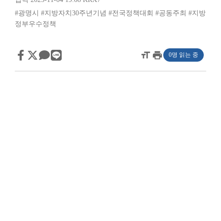
#광명시
#지방자치30주년기념
#전국정책대회
#공동주최
#지방
정부우수정책
format_size
print
0명 읽는 중