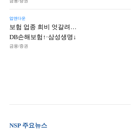
금융/증권
업앤다운
보험 업종 희비 엇갈려…
DB손해보험↑·삼성생명↓
금융/증권
NSP 주요뉴스