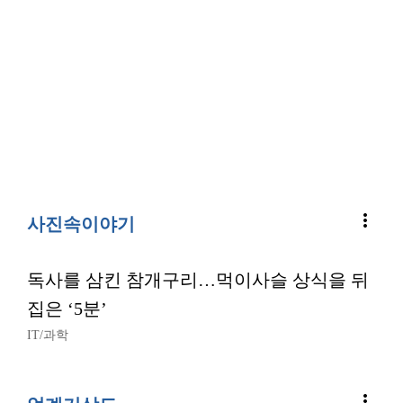
more_vert
사진속이야기
독사를 삼킨 참개구리…먹이사슬 상식을 뒤
집은 ‘5분’
IT/과학
more_vert