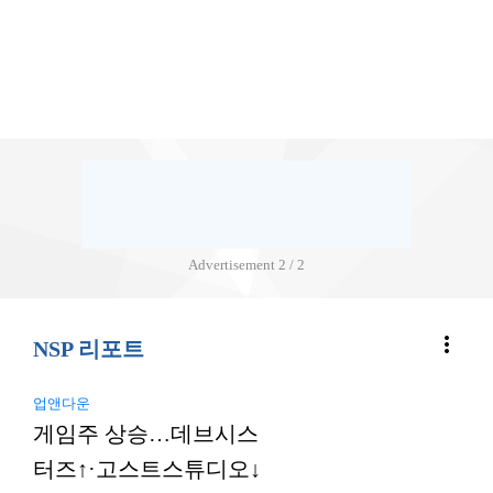
Advertisement
2 / 2
more_vert
NSP 리포트
업앤다운
게임주 상승…데브시스
터즈↑·고스트스튜디오↓