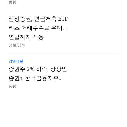
동향
삼성증권, 연금저축 ETF·
리츠 거래수수료 우대…
연말까지 적용
정보/정책
업앤다운
증권주 2% 하락, 상상인
증권↑·한국금융지주↓
동향