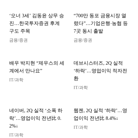
‘오너 3세’ 김동윤 상무 승
“700만 동포 금융시장 열
진…한국투자증권 후계
렸다”…기업은행·농협 등
구도 주목
7곳 동시 출발
금융/증권
금융/증권
배우 박지현 “제우스의 세
데브시스터즈, 2Q 실적
계에서 만나요”
‘하락’…영업이익 적자전
환
IT/과학
IT/과학
네이버, 2Q 실적 ‘소폭 하
웹젠, 2Q 실적 ‘하락’…영
락’…영업이익 전년比 0.
업이익 전년比 8.4%↓
2%↓
IT/과학
IT/과학