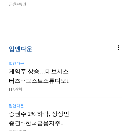
금융/증권
more_vert
업앤다운
업앤다운
게임주 상승…데브시스
터즈↑·고스트스튜디오↓
IT/과학
업앤다운
증권주 2% 하락, 상상인
증권↑·한국금융지주↓