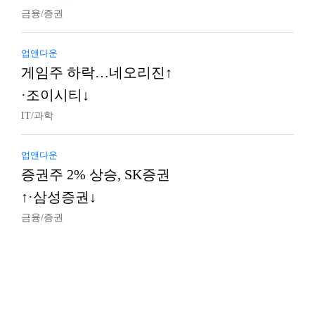
금융/증권
업앤다운
게임주 하락…네오리진↑
·조이시티↓
IT/과학
업앤다운
증권주 2% 상승, SK증권
↑·삼성증권↓
금융/증권