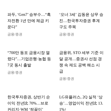
파두, ‘Gen7’ 승부수…“흑
‘오너 3세’ 김동윤 상무 승
자전환 1년 만에 체급 키
진…한국투자증권 후계
운다”
구도 주목
금융/증권
금융/증권
“700만 동포 금융시장 열
금융위, STO 세부 기준 이
렸다”…기업은행·농협 등
달 공개…증권사 선점 경
7곳 동시 출발
쟁 속 제도 공백 해소 시
급
금융/증권
금융/증권
한국투자증권, 상반기 순
LG유플러스, 2Q 실적 ‘상
이익 전년比 70%…브로
승’…영업이익 전년比 13.
커리지·WM ‘쌍끌이’
1%↑