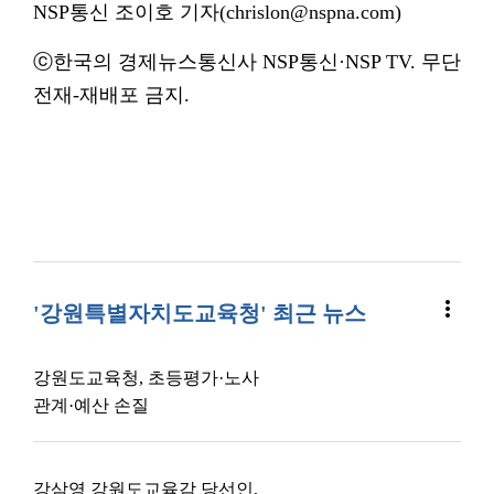
NSP통신 조이호 기자(chrislon@nspna.com)
ⓒ한국의 경제뉴스통신사 NSP통신·NSP TV. 무단
전재-재배포 금지.
more_vert
'강원특별자치도교육청' 최근 뉴스
강원도교육청, 초등평가·노사
관계·예산 손질
강삼영 강원도교육감 당선인,