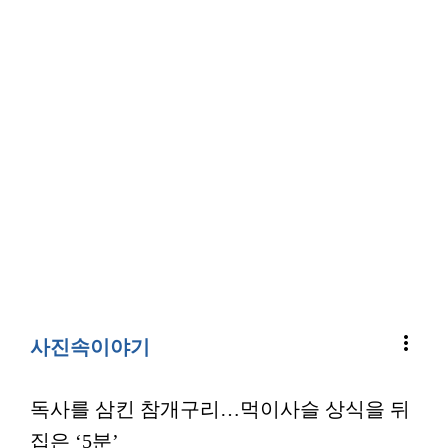
more_vert
사진속이야기
독사를 삼킨 참개구리…먹이사슬 상식을 뒤
집은 ‘5분’