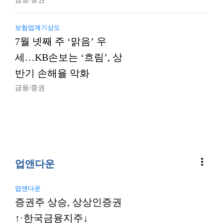
보험업계기상도
7월 넷째 주 ‘맑음’ 우
세…KB손보는 ‘흐림’, 상
반기 손해율 악화
금융/증권
more_vert
업앤다운
업앤다운
증권주 상승, 상상인증권
↑·한국금융지주↓