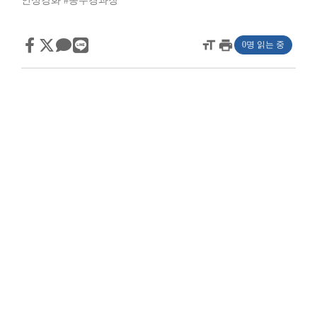
인성강화
#송수경과장
format_size
print
0명 읽는 중