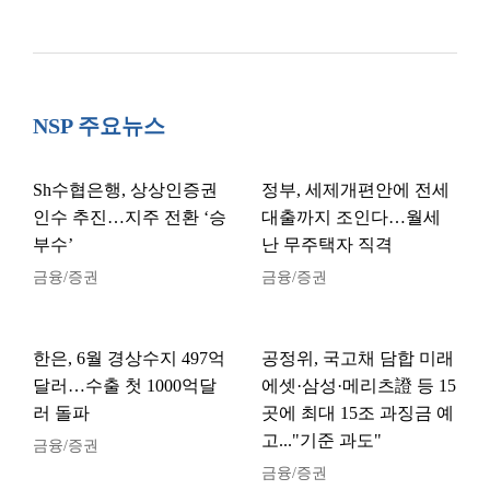
NSP 주요뉴스
Sh수협은행, 상상인증권
정부, 세제개편안에 전세
인수 추진…지주 전환 ‘승
대출까지 조인다…월세
부수’
난 무주택자 직격
금융/증권
금융/증권
한은, 6월 경상수지 497억
공정위, 국고채 담합 미래
달러…수출 첫 1000억달
에셋·삼성·메리츠證 등 15
러 돌파
곳에 최대 15조 과징금 예
고..."기준 과도"
금융/증권
금융/증권