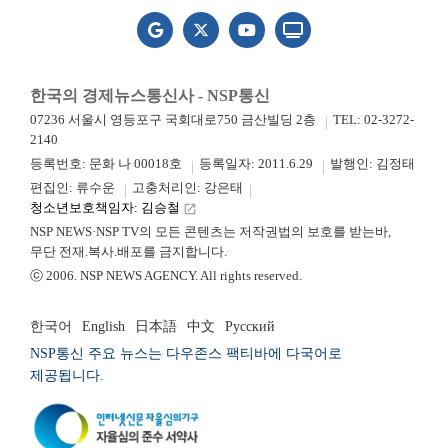
한국의 경제뉴스통신사 - NSP통신
07236 서울시 영등포구 국회대로750 금산빌딩 2층
TEL: 02-3272-
2140
등록번호: 문화 나 00018호
등록일자: 2011.6.29
발행인: 김정태
편집인: 류수운
고충처리인: 강은태
청소년보호책임자: 김승철
launch
NSP NEWS·NSP TV의 모든 콘텐츠는 저작권법의 보호를 받는바,
무단 전재.복사.배포를 금지합니다.
ⓒ 2006. NSP NEWS AGENCY. All rights reserved.
한국어
English
日本語
中文
Русский
NSP통신 주요 뉴스는 다우존스 팩티바에 다국어로
제공됩니다.