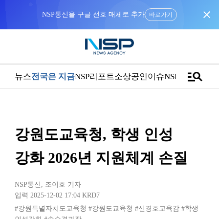
close
NSP통신을 구글 선호 매체로 추가
바로가기
manage_search
뉴스
전국은 지금
NSP리포트
소상공인
이슈
NSPTV
강원도교육청, 학생 인성
강화 2026년 지원체계 손질
NSP통신
,
조이호 기자
입력 2025-12-02 17:04
KRD7
#강원특별자치도교육청
#강원도교육청
#신경호교육감
#학생