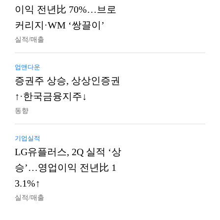
이익 전년比 70%…브로
커리지·WM ‘쌍끌이’
실적/매출
업앤다운
증권주 상승, 상상인증권
↑·한국금융지주↓
동향
기업실적
LG유플러스, 2Q 실적 ‘상
승’…영업이익 전년比 1
3.1%↑
실적/매출