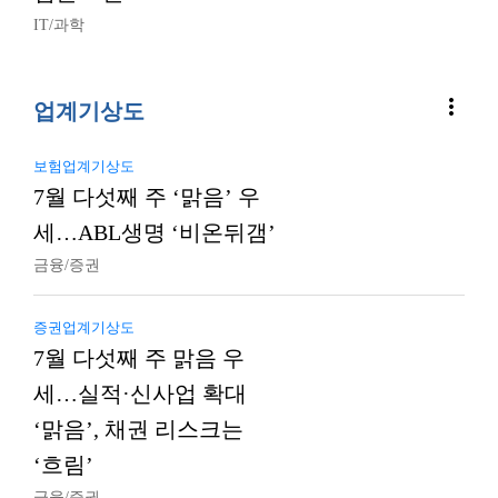
IT/과학
more_vert
업계기상도
보험업계기상도
7월 다섯째 주 ‘맑음’ 우
세…ABL생명 ‘비온뒤갬’
금융/증권
증권업계기상도
7월 다섯째 주 맑음 우
세…실적·신사업 확대
‘맑음’, 채권 리스크는
‘흐림’
금융/증권