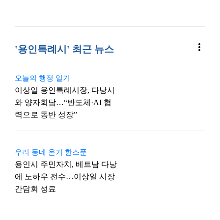
more_vert
'용인특례시' 최근 뉴스
오늘의 행정 일기
이상일 용인특례시장, 다낭시
와 양자회담…“반도체·AI 협
력으로 동반 성장”
우리 동네 온기 한스푼
용인시 주민자치, 베트남 다낭
에 노하우 전수…이상일 시장
간담회 성료