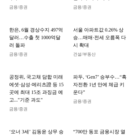
금융/증권
금융/증권
한은, 6월 경상수지 497억
서울 아파트값 0.26% 상
달러…수출 첫 1000억달
승…매매·전세 오름폭 다
러 돌파
시 확대
금융/증권
건설/부동산
공정위, 국고채 담합 미래
파두, ‘Gen7’ 승부수…“흑
에셋·삼성·메리츠證 등 15
자전환 1년 만에 체급 키
곳에 최대 15조 과징금 예
운다”
고..."기준 과도"
금융/증권
금융/증권
‘오너 3세’ 김동윤 상무 승
“700만 동포 금융시장 열