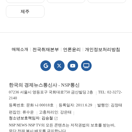
제주
전국취재본부
언론윤리
개인정보처리방침
매체소개
한국의 경제뉴스통신사 - NSP통신
07236 서울시 영등포구 국회대로750 금산빌딩 2층
TEL: 02-3272-
2140
등록번호: 문화 나 00018호
등록일자: 2011.6.29
발행인: 김정태
편집인: 류수운
고충처리인: 강은태
청소년보호책임자: 김승철
launch
NSP NEWS·NSP TV의 모든 콘텐츠는 저작권법의 보호를 받는바,
무단 전재.복사.배포를 금지합니다.