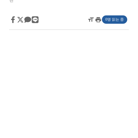
면
format_size
print
0명 읽는 중