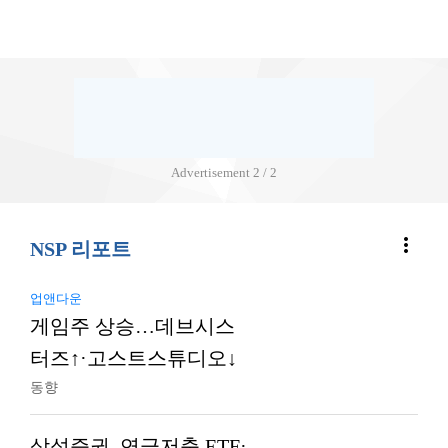
Advertisement
2 / 2
more_vert
NSP 리포트
업앤다운
게임주 상승…데브시스
터즈↑·고스트스튜디오↓
동향
삼성증권, 연금저축 ETF·