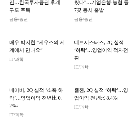
진…한국투자증권 후계
렸다”…기업은행·농협 등
구도 주목
7곳 동시 출발
금융/증권
금융/증권
배우 박지현 “제우스의 세
데브시스터즈, 2Q 실적
계에서 만나요”
‘하락’…영업이익 적자전
환
IT/과학
IT/과학
네이버, 2Q 실적 ‘소폭 하
웹젠, 2Q 실적 ‘하락’…영
락’…영업이익 전년比 0.
업이익 전년比 8.4%↓
2%↓
IT/과학
IT/과학