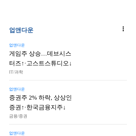
more_vert
업앤다운
업앤다운
게임주 상승…데브시스
터즈↑·고스트스튜디오↓
IT/과학
업앤다운
증권주 2% 하락, 상상인
증권↑·한국금융지주↓
금융/증권
업앤다운