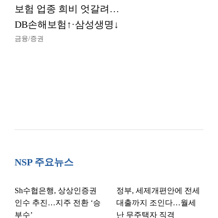
보험 업종 희비 엇갈려…
DB손해보험↑·삼성생명↓
금융/증권
NSP 주요뉴스
Sh수협은행, 상상인증권
정부, 세제개편안에 전세
인수 추진…지주 전환 ‘승
대출까지 조인다…월세
부수’
난 무주택자 직격