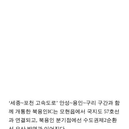
‘세종~포천 고속도로’ 안성~용인~구리 구간과 함
께 개통한 북용인IC는 모현읍에서 국지도 57호선
과 연결되고, 북용인 분기점에선 수도권제2순환
선 오산 방면과 이어진다.