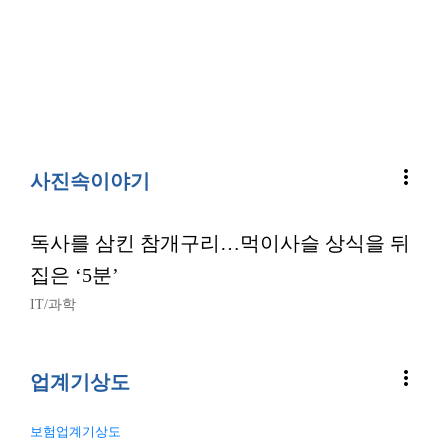
more_vert
사진속이야기
독사를 삼킨 참개구리…먹이사슬 상식을 뒤
집은 ‘5분’
IT/과학
more_vert
업계기상도
보험업계기상도