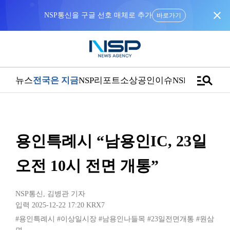
close
바로가기
manage_search
뉴스
전국은 지금
NSP리포트
소상공인
이슈
NSPTV
용인특례시 “남용인IC, 23일
오전 10시 전면 개통”
NSP통신
,
김병관 기자
입력 2025-12-22 17:20
KRX7
#용인특례시
#이상일시장
#남용인나들목
#23일전면개통
#원삼