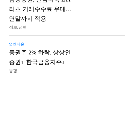
리츠 거래수수료 우대…
연말까지 적용
정보/정책
업앤다운
증권주 2% 하락, 상상인
증권↑·한국금융지주↓
동향