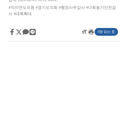
#지미연도의원
#경기도의회
#행정사무감사
#다회용기안전검
사
#대폭확대
format_size
print
0명 읽는 중