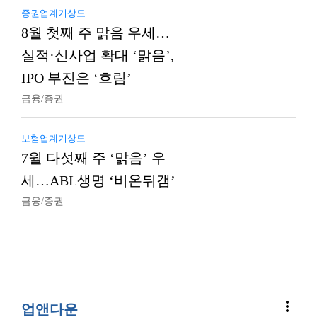
증권업계기상도
8월 첫째 주 맑음 우세…
실적·신사업 확대 ‘맑음’,
IPO 부진은 ‘흐림’
금융/증권
보험업계기상도
7월 다섯째 주 ‘맑음’ 우
세…ABL생명 ‘비온뒤갬’
금융/증권
more_vert
업앤다운