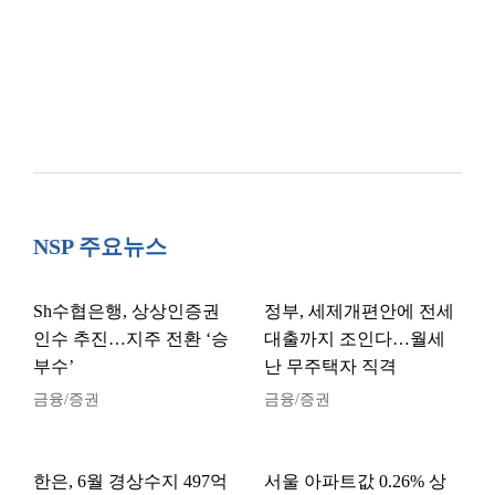
NSP 주요뉴스
Sh수협은행, 상상인증권
정부, 세제개편안에 전세
인수 추진…지주 전환 ‘승
대출까지 조인다…월세
부수’
난 무주택자 직격
금융/증권
금융/증권
한은, 6월 경상수지 497억
서울 아파트값 0.26% 상