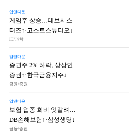
업앤다운
게임주 상승…데브시스
터즈↑·고스트스튜디오↓
IT/과학
업앤다운
증권주 2% 하락, 상상인
증권↑·한국금융지주↓
금융/증권
업앤다운
보험 업종 희비 엇갈려…
DB손해보험↑·삼성생명↓
금융/증권