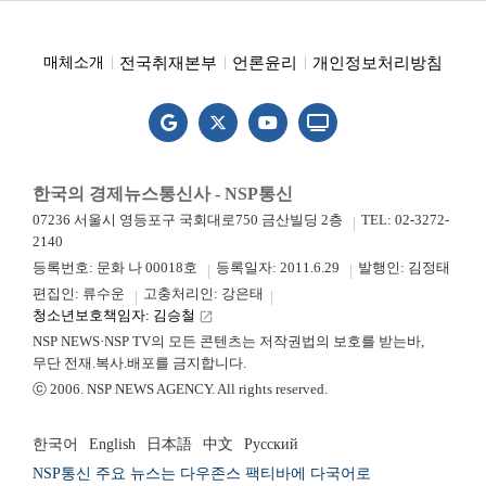
전국취재본부
언론윤리
개인정보처리방침
매체소개
한국의 경제뉴스통신사 - NSP통신
07236 서울시 영등포구 국회대로750 금산빌딩 2층
TEL: 02-3272-
2140
등록번호: 문화 나 00018호
등록일자: 2011.6.29
발행인: 김정태
편집인: 류수운
고충처리인: 강은태
청소년보호책임자: 김승철
launch
NSP NEWS·NSP TV의 모든 콘텐츠는 저작권법의 보호를 받는바,
무단 전재.복사.배포를 금지합니다.
ⓒ 2006. NSP NEWS AGENCY. All rights reserved.
한국어
English
日本語
中文
Русский
NSP통신 주요 뉴스는 다우존스 팩티바에 다국어로