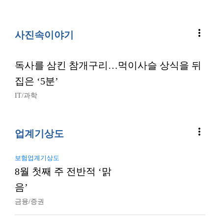
more_vert
사진속이야기
독사를 삼킨 참개구리…먹이사슬 상식을 뒤
집은 ‘5분’
IT/과학
more_vert
업계기상도
보험업계기상도
8월 첫째 주 전반적 ‘맑
음’
금융/증권