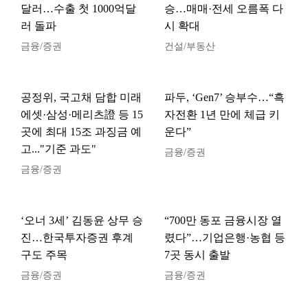
달러…수출 첫 1000억달
승…매매·전세 오름폭 다
러 돌파
시 확대
금융/증권
건설/부동산
공정위, 국고채 담합 미래
파두, ‘Gen7’ 승부수…“흑
에셋·삼성·메리츠證 등 15
자전환 1년 만에 체급 키
곳에 최대 15조 과징금 예
운다”
고..."기준 과도"
금융/증권
금융/증권
‘오너 3세’ 김동윤 상무 승
“700만 동포 금융시장 열
진…한국투자증권 후계
렸다”…기업은행·농협 등
구도 주목
7곳 동시 출발
금융/증권
금융/증권