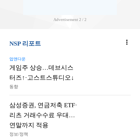
Advertisement
2 / 2
more_vert
NSP 리포트
업앤다운
게임주 상승…데브시스
터즈↑·고스트스튜디오↓
동향
삼성증권, 연금저축 ETF·
리츠 거래수수료 우대…
연말까지 적용
정보/정책