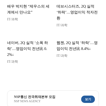
배우 박지현 “제우스의 세
데브시스터즈, 2Q 실적
계에서 만나요”
‘하락’…영업이익 적자전
환
IT/과학
IT/과학
네이버, 2Q 실적 ‘소폭 하
웹젠, 2Q 실적 ‘하락’…영
락’…영업이익 전년比 0.
업이익 전년比 8.4%↓
2%↓
IT/과학
IT/과학
NSP통신 전국취재본부 모집
보기
NSP NEWS AGENCY