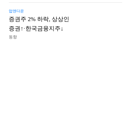
업앤다운
증권주 2% 하락, 상상인
증권↑·한국금융지주↓
동향