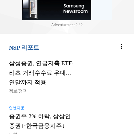
Advertisement
2 / 2
more_vert
NSP 리포트
삼성증권, 연금저축 ETF·
리츠 거래수수료 우대…
연말까지 적용
정보/정책
업앤다운
증권주 2% 하락, 상상인
증권↑·한국금융지주↓