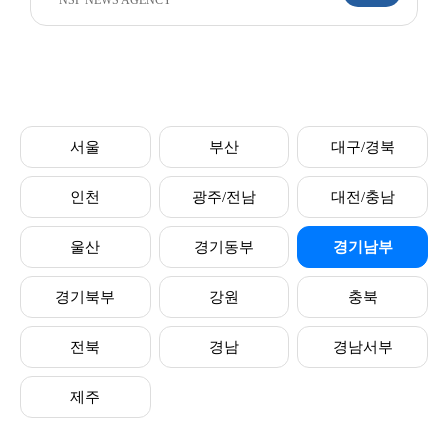
NSP NEWS AGENCY
서울
부산
대구/경북
인천
광주/전남
대전/충남
울산
경기동부
경기남부
경기북부
강원
충북
전북
경남
경남서부
제주