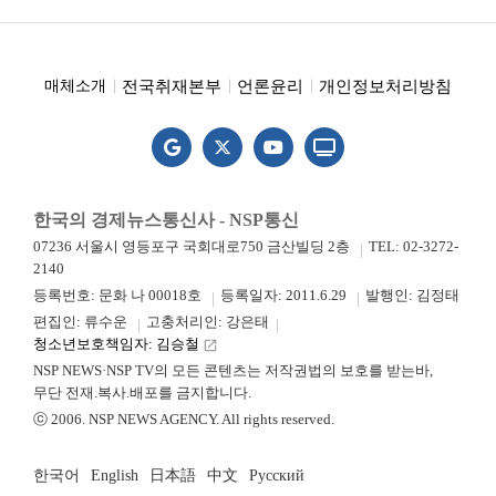
전국취재본부
언론윤리
개인정보처리방침
매체소개
한국의 경제뉴스통신사 - NSP통신
07236 서울시 영등포구 국회대로750 금산빌딩 2층
TEL: 02-3272-
2140
등록번호: 문화 나 00018호
등록일자: 2011.6.29
발행인: 김정태
편집인: 류수운
고충처리인: 강은태
청소년보호책임자: 김승철
launch
NSP NEWS·NSP TV의 모든 콘텐츠는 저작권법의 보호를 받는바,
무단 전재.복사.배포를 금지합니다.
ⓒ 2006. NSP NEWS AGENCY. All rights reserved.
한국어
English
日本語
中文
Русский