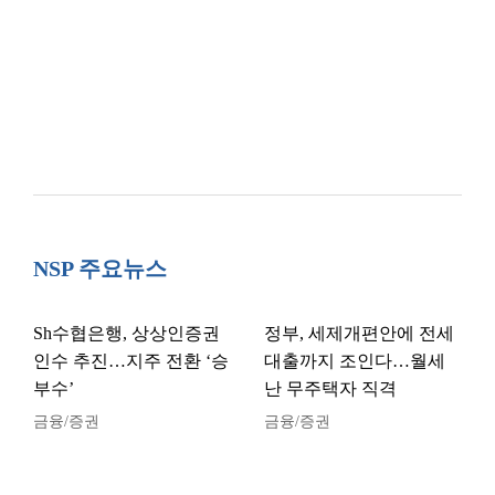
NSP 주요뉴스
Sh수협은행, 상상인증권
정부, 세제개편안에 전세
인수 추진…지주 전환 ‘승
대출까지 조인다…월세
부수’
난 무주택자 직격
금융/증권
금융/증권