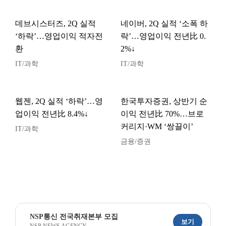
데브시스터즈, 2Q 실적
네이버, 2Q 실적 ‘소폭 하
‘하락’…영업이익 적자전
락’…영업이익 전년比 0.
환
2%↓
IT/과학
IT/과학
웹젠, 2Q 실적 ‘하락’…영
한국투자증권, 상반기 순
업이익 전년比 8.4%↓
이익 전년比 70%…브로
커리지·WM ‘쌍끌이’
IT/과학
금융/증권
NSP통신 전국취재본부 모집
보기