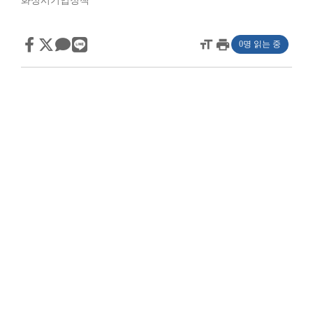
화성시기업정책
format_size
print
0명 읽는 중