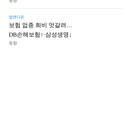
동향
업앤다운
보험 업종 희비 엇갈려…
DB손해보험↑·삼성생명↓
동향