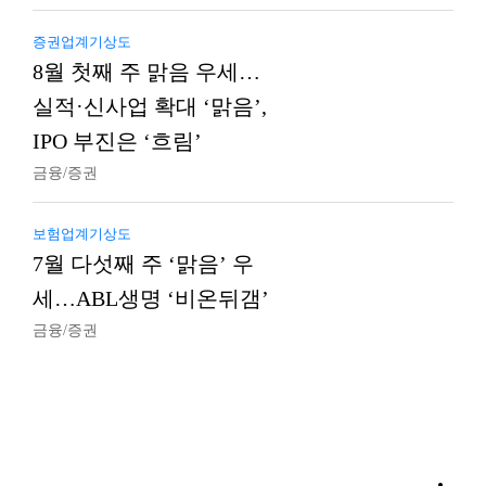
증권업계기상도
8월 첫째 주 맑음 우세…
실적·신사업 확대 ‘맑음’,
IPO 부진은 ‘흐림’
금융/증권
보험업계기상도
7월 다섯째 주 ‘맑음’ 우
세…ABL생명 ‘비온뒤갬’
금융/증권