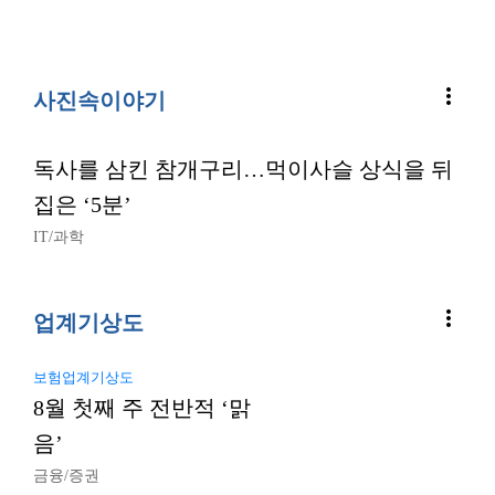
more_vert
사진속이야기
독사를 삼킨 참개구리…먹이사슬 상식을 뒤
집은 ‘5분’
IT/과학
more_vert
업계기상도
보험업계기상도
8월 첫째 주 전반적 ‘맑
음’
금융/증권