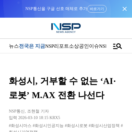
close
NSP통신을 구글 선호 매체로 추가
바로가기
manage_search
뉴스
전국은 지금
NSP리포트
소상공인
이슈
NSPTV
화성시, 거부할 수 없는 ‘AI·
로봇’ M.AX 전환 나선다
NSP통신
,
조현철 기자
입력 2026-03-10 18:15
KRX5
#화성시마스
#화성시인공지능
#화성시로봇
#화성시산업정책
#