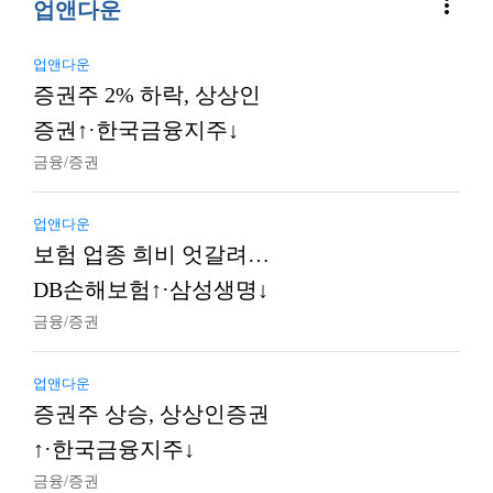
more_vert
업앤다운
업앤다운
증권주 2% 하락, 상상인
증권↑·한국금융지주↓
금융/증권
업앤다운
보험 업종 희비 엇갈려…
DB손해보험↑·삼성생명↓
금융/증권
업앤다운
증권주 상승, 상상인증권
↑·한국금융지주↓
금융/증권