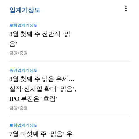
more_vert
업계기상도
보험업계기상도
8월 첫째 주 전반적 ‘맑
음’
금융/증권
증권업계기상도
8월 첫째 주 맑음 우세…
실적·신사업 확대 ‘맑음’,
IPO 부진은 ‘흐림’
금융/증권
보험업계기상도
7월 다섯째 주 ‘맑음’ 우