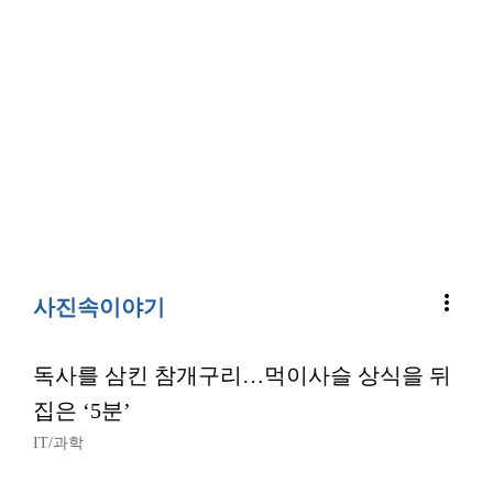
more_vert
사진속이야기
독사를 삼킨 참개구리…먹이사슬 상식을 뒤
집은 ‘5분’
IT/과학