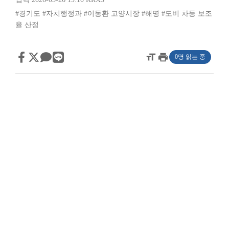
#경기도
#자치행정과
#이동환 고양시장
#해명
#도비 차등 보조
율 산정
format_size
print
0명 읽는 중