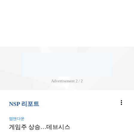
Advertisement
2 / 2
more_vert
NSP 리포트
업앤다운
게임주 상승…데브시스