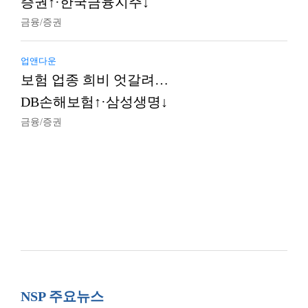
증권↑·한국금융지주↓
금융/증권
업앤다운
보험 업종 희비 엇갈려…
DB손해보험↑·삼성생명↓
금융/증권
NSP 주요뉴스