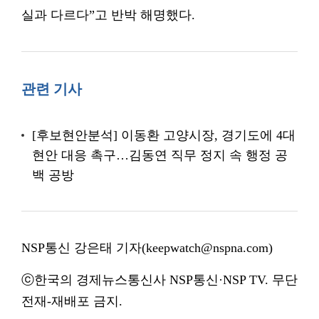
실과 다르다”고 반박 해명했다.
관련 기사
[후보현안분석] 이동환 고양시장, 경기도에 4대
현안 대응 촉구…김동연 직무 정지 속 행정 공
백 공방
NSP통신 강은태 기자(keepwatch@nspna.com)
ⓒ한국의 경제뉴스통신사 NSP통신·NSP TV. 무단
전재-재배포 금지.