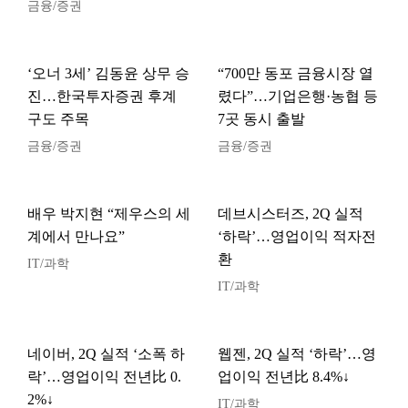
금융/증권
‘오너 3세’ 김동윤 상무 승
“700만 동포 금융시장 열
진…한국투자증권 후계
렸다”…기업은행·농협 등
구도 주목
7곳 동시 출발
금융/증권
금융/증권
배우 박지현 “제우스의 세
데브시스터즈, 2Q 실적
계에서 만나요”
‘하락’…영업이익 적자전
환
IT/과학
IT/과학
네이버, 2Q 실적 ‘소폭 하
웹젠, 2Q 실적 ‘하락’…영
락’…영업이익 전년比 0.
업이익 전년比 8.4%↓
2%↓
IT/과학