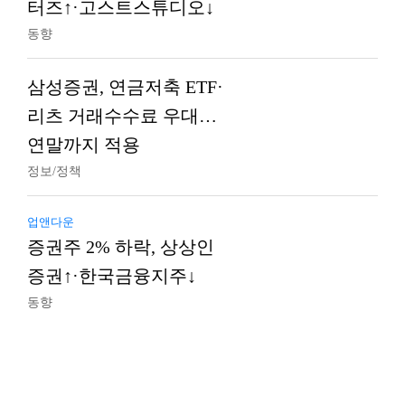
터즈↑·고스트스튜디오↓
동향
삼성증권, 연금저축 ETF·
리츠 거래수수료 우대…
연말까지 적용
정보/정책
업앤다운
증권주 2% 하락, 상상인
증권↑·한국금융지주↓
동향