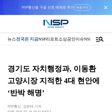
close
NSP통신을 구글 선호 매체로 추가
바로가기
manage_search
뉴스
전국은 지금
NSP리포트
소상공인
이슈
NSPTV
경기도 자치행정과, 이동환
고양시장 지적한 4대 현안에
‘반박 해명’
NSP통신
,
강은태 기자
입력 2026-03-26 19:10
KRX3