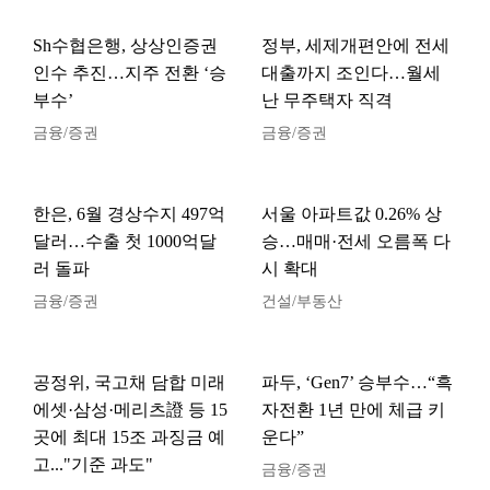
Sh수협은행, 상상인증권
정부, 세제개편안에 전세
인수 추진…지주 전환 ‘승
대출까지 조인다…월세
부수’
난 무주택자 직격
금융/증권
금융/증권
한은, 6월 경상수지 497억
서울 아파트값 0.26% 상
달러…수출 첫 1000억달
승…매매·전세 오름폭 다
러 돌파
시 확대
금융/증권
건설/부동산
공정위, 국고채 담합 미래
파두, ‘Gen7’ 승부수…“흑
에셋·삼성·메리츠證 등 15
자전환 1년 만에 체급 키
곳에 최대 15조 과징금 예
운다”
고..."기준 과도"
금융/증권