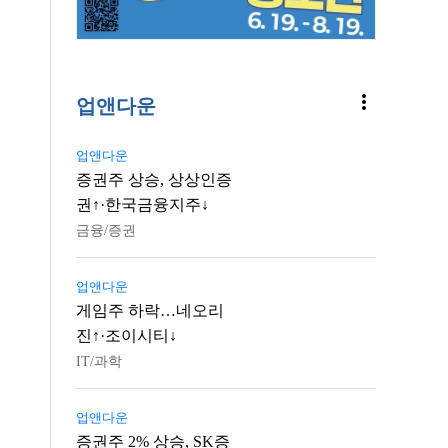
more_vert
업앤다운
업앤다운
증권주 상승, 상상인증
권↑·한국금융지주↓
금융/증권
업앤다운
게임주 하락…네오리
진↑·조이시티↓
IT/과학
업앤다운
증권주 2% 상승, SK증