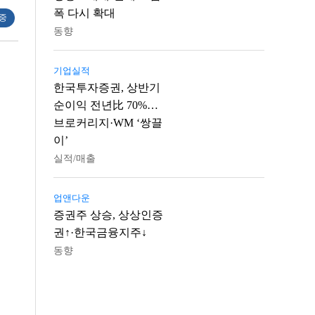
폭 다시 확대
 중
동향
기업실적
한국투자증권, 상반기
순이익 전년比 70%…
브로커리지·WM ‘쌍끌
이’
실적/매출
업앤다운
증권주 상승, 상상인증
권↑·한국금융지주↓
동향