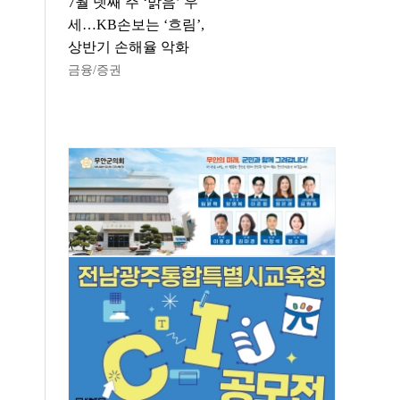
7월 넷째 주 ‘맑음’ 우
세…KB손보는 ‘흐림’,
상반기 손해율 악화
금융/증권