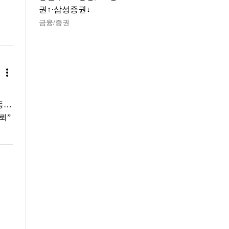
권↑·삼성증권↓
금융/증권
more_vert
동…
뢰”