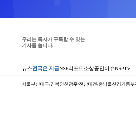
우리는 독자가 구독할 수 있는
기사를 씁니다.
뉴스
전국은 지금
NSP리포트
소상공인
이슈
NSPTV
서울
부산
대구/경북
인천
광주/전남
대전/충남
울산
경기동부