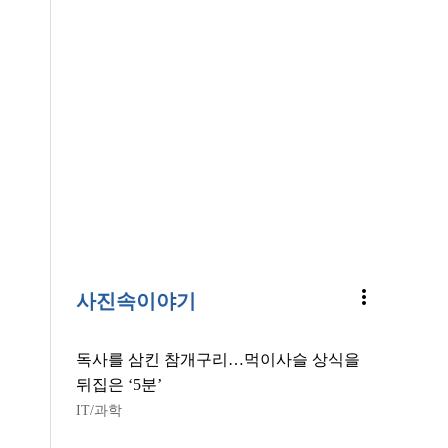
more_vert
사진속이야기
독사를 삼킨 참개구리…먹이사슬 상식을
뒤집은 ‘5분’
IT/과학