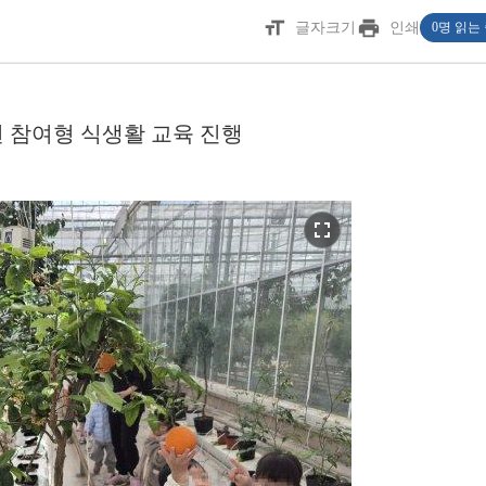
format_size
print
글자크기
인쇄
0명 읽는
 참여형 식생활 교육 진행
fullscreen