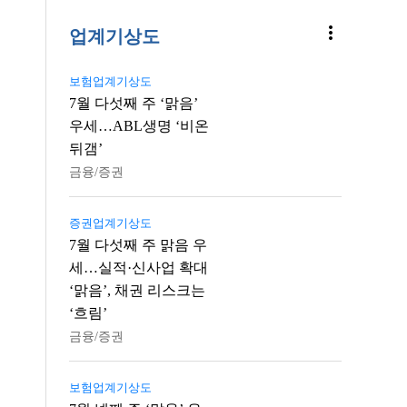
more_vert
업계기상도
보험업계기상도
7월 다섯째 주 ‘맑음’
우세…ABL생명 ‘비온
뒤갬’
금융/증권
증권업계기상도
7월 다섯째 주 맑음 우
세…실적·신사업 확대
‘맑음’, 채권 리스크는
‘흐림’
금융/증권
보험업계기상도