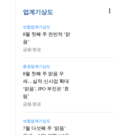
more_vert
업계기상도
보험업계기상도
8월 첫째 주 전반적 ‘맑
음’
금융/증권
증권업계기상도
8월 첫째 주 맑음 우
세…실적·신사업 확대
‘맑음’, IPO 부진은 ‘흐
림’
금융/증권
보험업계기상도
7월 다섯째 주 ‘맑음’