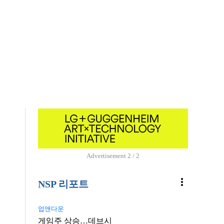
Advertisement
1 / 2
more_vert
NSP 리포트
업앤다운
게임주 상승…데브시