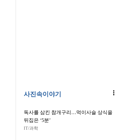
more_vert
사진속이야기
독사를 삼킨 참개구리…먹이사슬 상식을
뒤집은 ‘5분’
IT/과학