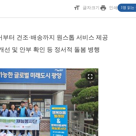
format_size
print
글자크기
인쇄
1명 읽는
수거부터 건조·배송까지 원스톱 서비스 제공
 개선 및 안부 확인 등 정서적 돌봄 병행
fullscreen