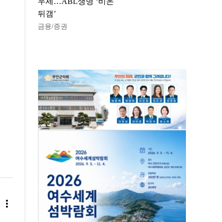
우세…ABL생명 ‘비온
뒤갬’
금융/증권
more_vert