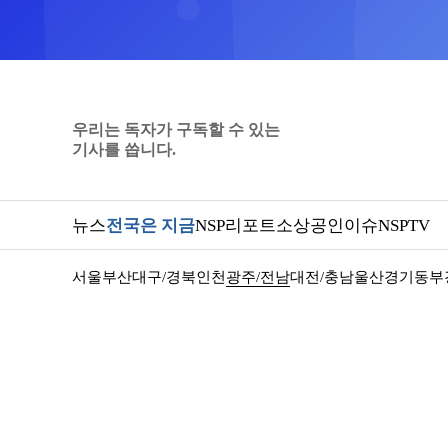
우리는 독자가 구독할 수 있는
기사를 씁니다.
뉴스
전국은 지금
NSP리포트
소상공인
이슈
NSPTV
서울
부산
대구/경북
인천
광주/전남
대전/충남
울산
경기동부