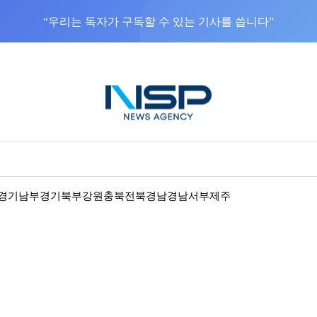
NSP통신을 구글 선호 매체로 추가
바로가기
경기남부
경기북부
강원
충북
전북
경남
경남서부
제주