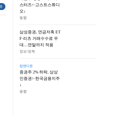
스터즈↑·고스트스튜디
 중
오↓
동향
삼성증권, 연금저축 ET
F·리츠 거래수수료 우
대…연말까지 적용
정보/정책
업앤다운
증권주 2% 하락, 상상
인증권↑·한국금융지주
↓
동향