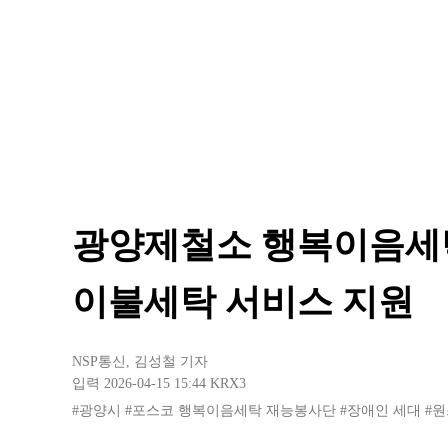
광양제철소 행복이음세탁
이불세탁 서비스 지원
NSP통신
,
김성철 기자
입력 2026-04-15 15:44
KRX3
#광양시
#포스코 행복이음세탁 재능봉사단
#장애인 세대
#