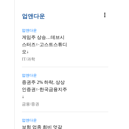
more_vert
업앤다운
업앤다운
게임주 상승…데브시
스터즈↑·고스트스튜디
오↓
IT/과학
업앤다운
증권주 2% 하락, 상상
인증권↑·한국금융지주
↓
금융/증권
업앤다운
보험 업종 희비 엇갈