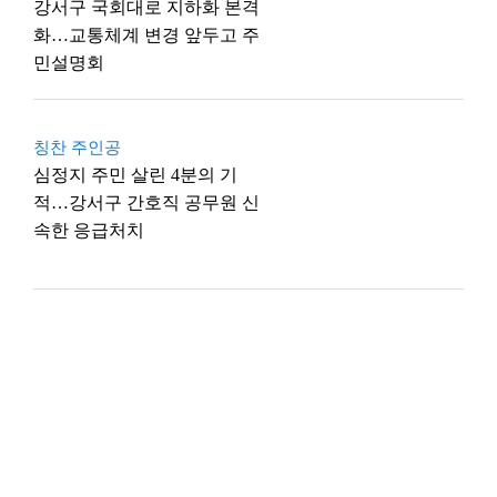
강서구 국회대로 지하화 본격
화…교통체계 변경 앞두고 주
민설명회
칭찬 주인공
심정지 주민 살린 4분의 기
적…강서구 간호직 공무원 신
속한 응급처치