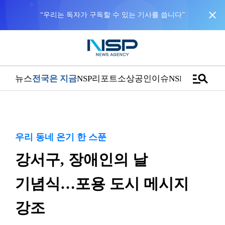
close
“우리는 독자가 구독할 수 있는 기사를 씁니다”
manage_search
뉴스
전국은 지금
NSP리포트
소상공인
이슈
NSPTV
우리 동네 온기 한 스푼
강서구, 장애인의 날
기념식…포용 도시 메시지
강조