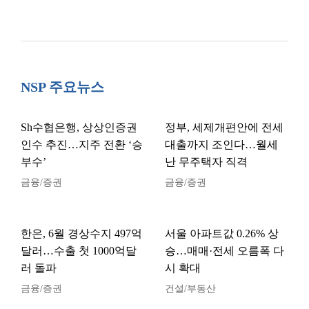
NSP 주요뉴스
Sh수협은행, 상상인증권
정부, 세제개편안에 전세
인수 추진…지주 전환 ‘승
대출까지 조인다…월세
부수’
난 무주택자 직격
금융/증권
금융/증권
한은, 6월 경상수지 497억
서울 아파트값 0.26% 상
달러…수출 첫 1000억달
승…매매·전세 오름폭 다
러 돌파
시 확대
금융/증권
건설/부동산