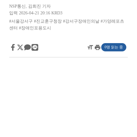
NSP통신
,
김희진 기자
입력 2026-04-21 20:16
KRD3
#서울강서구
#진교훈구청장
#강서구장애인의날
#가양레포츠
센터
#장애인포용도시
format_size
print
0명 읽는 중