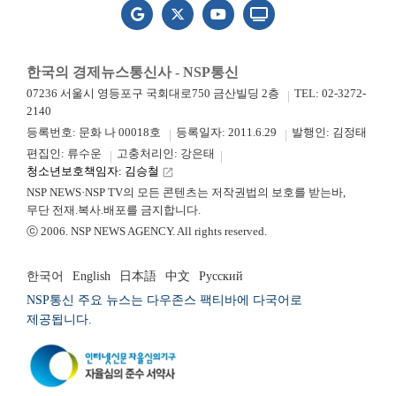
한국의 경제뉴스통신사 - NSP통신
07236 서울시 영등포구 국회대로750 금산빌딩 2층
TEL: 02-3272-
2140
등록번호: 문화 나 00018호
등록일자: 2011.6.29
발행인: 김정태
편집인: 류수운
고충처리인: 강은태
청소년보호책임자: 김승철
launch
NSP NEWS·NSP TV의 모든 콘텐츠는 저작권법의 보호를 받는바,
무단 전재.복사.배포를 금지합니다.
ⓒ 2006. NSP NEWS AGENCY. All rights reserved.
한국어
English
日本語
中文
Русский
NSP통신 주요 뉴스는 다우존스 팩티바에 다국어로
제공됩니다.