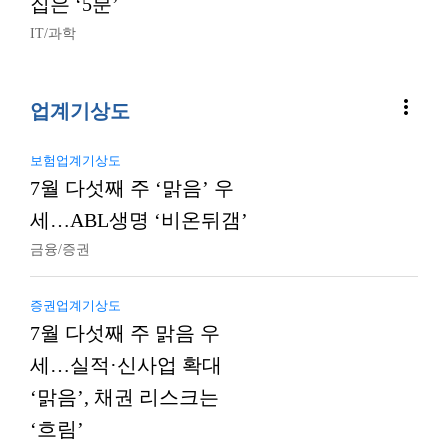
집은 ‘5분’
IT/과학
more_vert
업계기상도
보험업계기상도
7월 다섯째 주 ‘맑음’ 우
세…ABL생명 ‘비온뒤갬’
금융/증권
증권업계기상도
7월 다섯째 주 맑음 우
세…실적·신사업 확대
‘맑음’, 채권 리스크는
‘흐림’