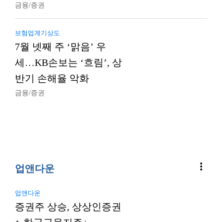
금융/증권
보험업계기상도
7월 넷째 주 ‘맑음’ 우
세…KB손보는 ‘흐림’, 상
반기 손해율 악화
금융/증권
more_vert
업앤다운
업앤다운
증권주 상승, 상상인증권