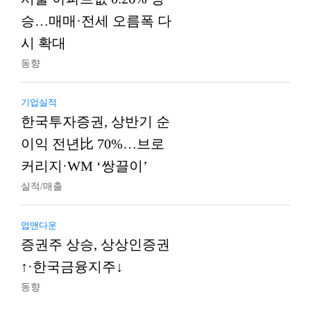
승…매매·전세 오름폭 다
시 확대
동향
기업실적
한국투자증권, 상반기 순
이익 전년比 70%…브로
커리지·WM ‘쌍끌이’
실적/매출
업앤다운
증권주 상승, 상상인증권
↑·한국금융지주↓
동향