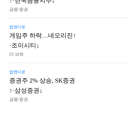
↑·한국금융지주↓
금융/증권
업앤다운
게임주 하락…네오리진↑
·조이시티↓
IT/과학
업앤다운
증권주 2% 상승, SK증권
↑·삼성증권↓
금융/증권