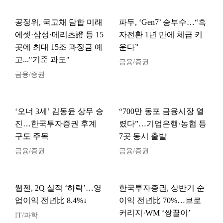
공정위, 국고채 담합 미래
파두, ‘Gen7’ 승부수…“흑
에셋·삼성·메리츠證 등 15
자전환 1년 만에 체급 키
곳에 최대 15조 과징금 예
운다”
고..."기준 과도"
금융/증권
금융/증권
‘오너 3세’ 김동윤 상무 승
“700만 동포 금융시장 열
진…한국투자증권 후계
렸다”…기업은행·농협 등
구도 주목
7곳 동시 출발
금융/증권
금융/증권
웹젠, 2Q 실적 ‘하락’…영
한국투자증권, 상반기 순
업이익 전년比 8.4%↓
이익 전년比 70%…브로
커리지·WM ‘쌍끌이’
IT/과학