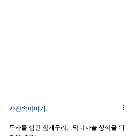
more_vert
사진속이야기
독사를 삼킨 참개구리…먹이사슬 상식을 뒤