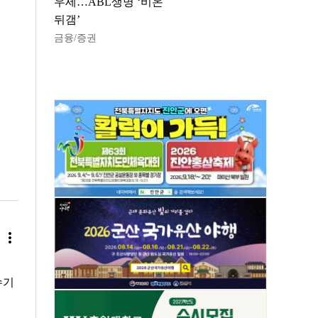
우세…ABL생명 ‘비온
뒤갬’
금융/증권
more_vert
수기