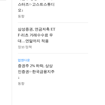
스터즈↑·고스트스튜디
오↓
동향
삼성증권, 연금저축 ET
F·리츠 거래수수료 우
대…연말까지 적용
정보/정책
업앤다운
증권주 2% 하락, 상상
인증권↑·한국금융지주
↓
동향