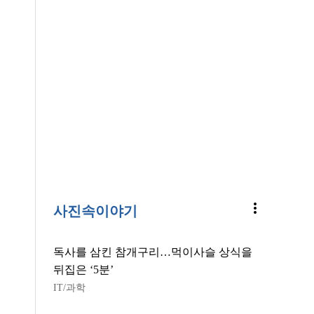
more_vert
사진속이야기
독사를 삼킨 참개구리…먹이사슬 상식을
뒤집은 ‘5분’
IT/과학