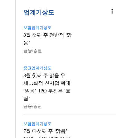
more_vert
업계기상도
보험업계기상도
8월 첫째 주 전반적 ‘맑
음’
금융/증권
증권업계기상도
8월 첫째 주 맑음 우
세…실적·신사업 확대
‘맑음’, IPO 부진은 ‘흐
림’
금융/증권
보험업계기상도
7월 다섯째 주 ‘맑음’