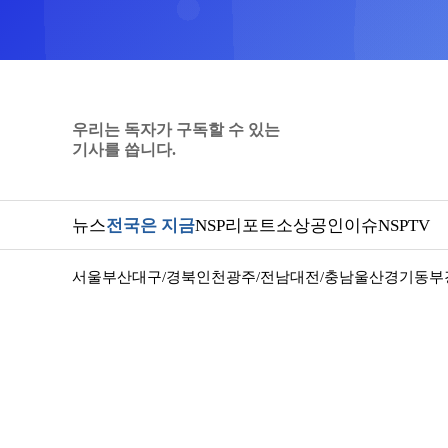
우리는 독자가 구독할 수 있는
기사를 씁니다.
뉴스
전국은 지금
NSP리포트
소상공인
이슈
NSPTV
서울
부산
대구/경북
인천
광주/전남
대전/충남
울산
경기동부