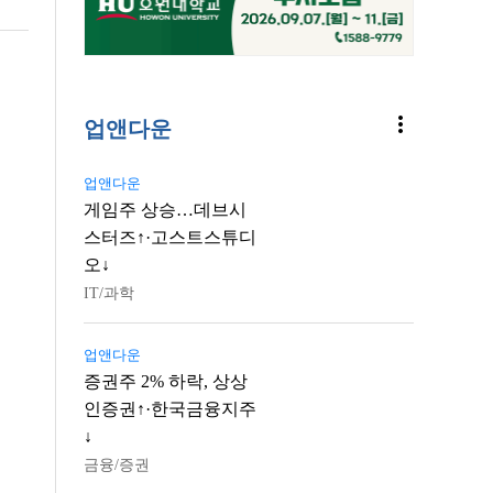
more_vert
업앤다운
업앤다운
게임주 상승…데브시
스터즈↑·고스트스튜디
오↓
IT/과학
업앤다운
증권주 2% 하락, 상상
인증권↑·한국금융지주
↓
금융/증권