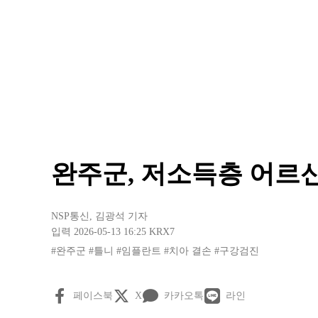
완주군, 저소득층 어르
NSP통신
,
김광석 기자
입력 2026-05-13 16:25
KRX7
#완주군
#틀니
#임플란트
#치아 결손
#구강검진
페이스북
X
카카오톡
라인