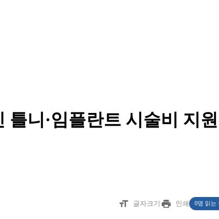
신 틀니·임플란트 시술비 지원
format_size
print
글자크기
인쇄
0명 읽는