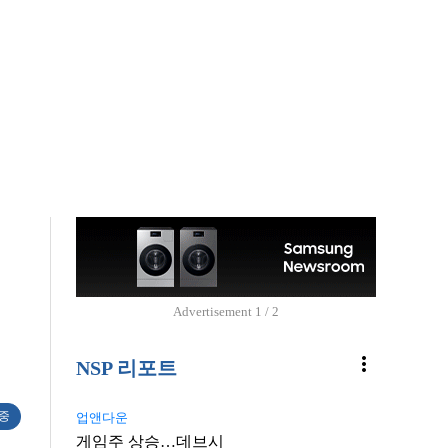
Advertisement
2 / 2
more_vert
NSP 리포트
 중
업앤다운
게임주 상승…데브시