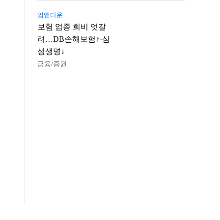
업앤다운
보험 업종 희비 엇갈
려…DB손해보험↑·삼
성생명↓
금융/증권