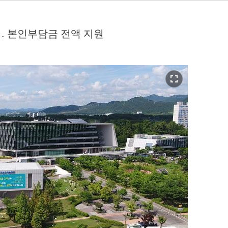
상… 본인부담금 전액 지원
fullscreen