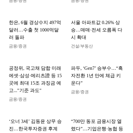
금융/증권
금융/증권
한은, 6월 경상수지 497억
서울 아파트값 0.26% 상
달러…수출 첫 1000억달
승…매매·전세 오름폭 다
러 돌파
시 확대
금융/증권
건설/부동산
공정위, 국고채 담합 미래
파두, ‘Gen7’ 승부수…“흑
에셋·삼성·메리츠證 등 15
자전환 1년 만에 체급 키
곳에 최대 15조 과징금 예
운다”
고..."기준 과도"
금융/증권
금융/증권
‘오너 3세’ 김동윤 상무 승
“700만 동포 금융시장 열
진…한국투자증권 후계
렸다”…기업은행·농협 등