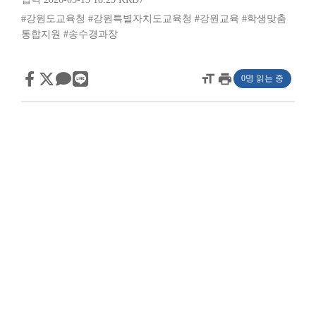
#강원도교육청
#강원특별자치도교육청
#강원교육
#학생맞춤
통합지원
#송수경과장
format_size
print
0명 읽는 중