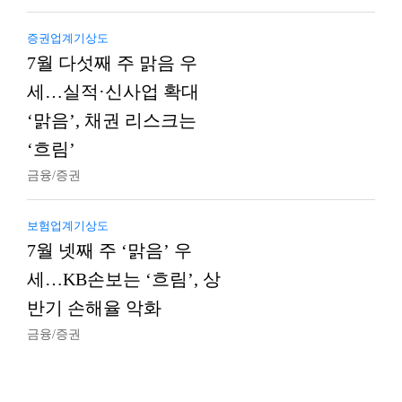
증권업계기상도
7월 다섯째 주 맑음 우
세…실적·신사업 확대
‘맑음’, 채권 리스크는
‘흐림’
금융/증권
보험업계기상도
7월 넷째 주 ‘맑음’ 우
세…KB손보는 ‘흐림’, 상
반기 손해율 악화
금융/증권