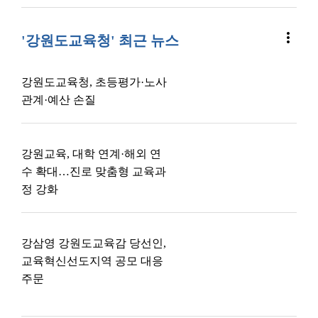
more_vert
'강원도교육청' 최근 뉴스
강원도교육청, 초등평가·노사
관계·예산 손질
강원교육, 대학 연계·해외 연
수 확대…진로 맞춤형 교육과
정 강화
강삼영 강원도교육감 당선인,
교육혁신선도지역 공모 대응
주문