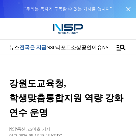
close
manage_search
뉴스
전국은 지금
NSP리포트
소상공인
이슈
NSPTV
강원도교육청,
학생맞춤통합지원 역량 강화
연수 운영
NSP통신
,
조이호 기자
입력 2026-05-13 18:25
KRD7