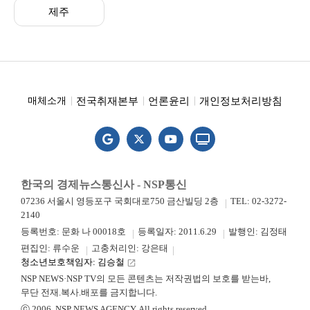
제주
전국취재본부
언론윤리
개인정보처리방침
매체소개
한국의 경제뉴스통신사 - NSP통신
07236 서울시 영등포구 국회대로750 금산빌딩 2층
TEL: 02-3272-
2140
등록번호: 문화 나 00018호
등록일자: 2011.6.29
발행인: 김정태
편집인: 류수운
고충처리인: 강은태
청소년보호책임자: 김승철
launch
NSP NEWS·NSP TV의 모든 콘텐츠는 저작권법의 보호를 받는바,
무단 전재.복사.배포를 금지합니다.
ⓒ 2006. NSP NEWS AGENCY. All rights reserved.