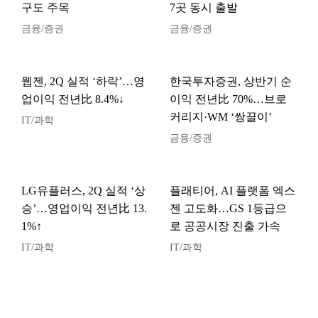
구도 주목
7곳 동시 출발
금융/증권
금융/증권
웹젠, 2Q 실적 ‘하락’…영
한국투자증권, 상반기 순
업이익 전년比 8.4%↓
이익 전년比 70%…브로
커리지·WM ‘쌍끌이’
IT/과학
금융/증권
LG유플러스, 2Q 실적 ‘상
플래티어, AI 플랫폼 엑스
승’…영업이익 전년比 13.
젠 고도화…GS 1등급으
1%↑
로 공공시장 진출 가속
IT/과학
IT/과학