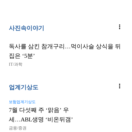
more_vert
사진속이야기
독사를 삼킨 참개구리…먹이사슬 상식을 뒤
집은 ‘5분’
IT/과학
more_vert
업계기상도
보험업계기상도
7월 다섯째 주 ‘맑음’ 우
세…ABL생명 ‘비온뒤갬’
금융/증권