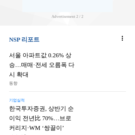
Advertisement
1 / 2
more_vert
NSP 리포트
서울 아파트값 0.26% 상
승…매매·전세 오름폭 다
시 확대
동향
기업실적
한국투자증권, 상반기 순
이익 전년比 70%…브로
커리지·WM ‘쌍끌이’