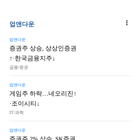
more_vert
업앤다운
업앤다운
증권주 상승, 상상인증권
↑·한국금융지주↓
금융/증권
업앤다운
게임주 하락…네오리진↑
·조이시티↓
IT/과학
업앤다운
증권주 2% 상승, SK증권