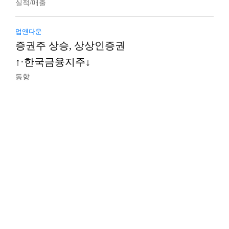
실적/매출
업앤다운
증권주 상승, 상상인증권
↑·한국금융지주↓
동향