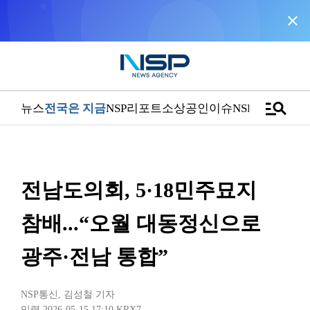
close
NSP통신을 구글 선호 매체로 추가
바로가기
manage_search
뉴스
전국은 지금
NSP리포트
소상공인
이슈
NSPTV
전남도의회, 5·18민주묘지
참배...“오월 대동정신으로
광주·전남 통합”
NSP통신
,
김성철 기자
입력 2026-05-15 17:10
KRX7