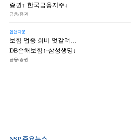
증권↑·한국금융지주↓
금융/증권
업앤다운
보험 업종 희비 엇갈려…
DB손해보험↑·삼성생명↓
금융/증권
NSP 주요뉴스