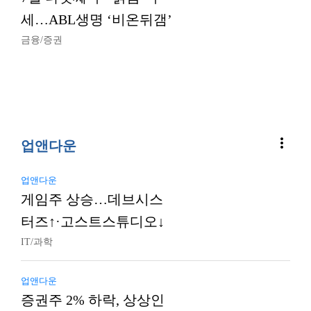
세…ABL생명 ‘비온뒤갬’
금융/증권
more_vert
업앤다운
업앤다운
게임주 상승…데브시스
터즈↑·고스트스튜디오↓
IT/과학
업앤다운
증권주 2% 하락, 상상인