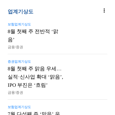
more_vert
업계기상도
보험업계기상도
8월 첫째 주 전반적 ‘맑
음’
금융/증권
증권업계기상도
8월 첫째 주 맑음 우세…
실적·신사업 확대 ‘맑음’,
IPO 부진은 ‘흐림’
금융/증권
보험업계기상도
7월 다섯째 주 ‘맑음’ 우