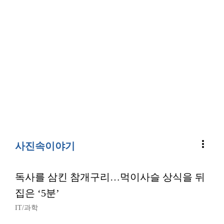
more_vert
사진속이야기
독사를 삼킨 참개구리…먹이사슬 상식을 뒤
집은 ‘5분’
IT/과학