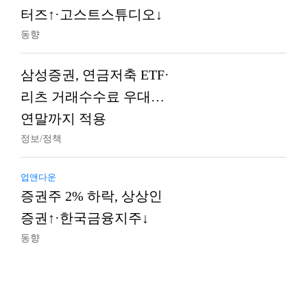
터즈↑·고스트스튜디오↓
동향
삼성증권, 연금저축 ETF·
리츠 거래수수료 우대…
연말까지 적용
정보/정책
업앤다운
증권주 2% 하락, 상상인
증권↑·한국금융지주↓
동향