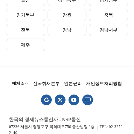
울산
경기동부
경기남부
경기북부
강원
충북
전북
경남
경남서부
제주
전국취재본부
언론윤리
개인정보처리방침
매체소개
한국의 경제뉴스통신사 - NSP통신
07236 서울시 영등포구 국회대로750 금산빌딩 2층
TEL: 02-3272-
2140