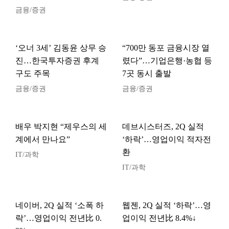
금융/증권
‘오너 3세’ 김동윤 상무 승
“700만 동포 금융시장 열
진…한국투자증권 후계
렸다”…기업은행·농협 등
구도 주목
7곳 동시 출발
금융/증권
금융/증권
배우 박지현 “제우스의 세
데브시스터즈, 2Q 실적
계에서 만나요”
‘하락’…영업이익 적자전
환
IT/과학
IT/과학
네이버, 2Q 실적 ‘소폭 하
웹젠, 2Q 실적 ‘하락’…영
락’…영업이익 전년比 0.
업이익 전년比 8.4%↓