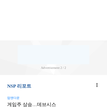
Advertisement
2 / 2
more_vert
NSP 리포트
업앤다운
게임주 상승…데브시스