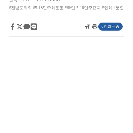
#전남도의회
#5·18민주화운동
#국립 5·18민주묘지
#헌화
#분향
format_size
print
0명 읽는 중