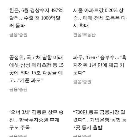
한은, 6월 경상수지 497억
서울 아파트값 0.26% 상
달러…수출 첫 1000억달
승…매매·전세 오름폭 다
러 돌파
시 확대
금융/증권
건설/부동산
공정위, 국고채 담합 미래
파두, ‘Gen7’ 승부수…“흑
에셋·삼성·메리츠證 등 15
자전환 1년 만에 체급 키
곳에 최대 15조 과징금 예
운다”
고..."기준 과도"
금융/증권
금융/증권
‘오너 3세’ 김동윤 상무 승
“700만 동포 금융시장 열
진…한국투자증권 후계
렸다”…기업은행·농협 등
구도 주목
7곳 동시 출발
금융/증권
금융/증권