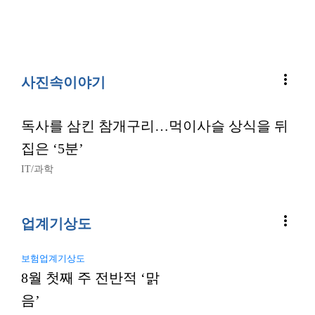
more_vert
사진속이야기
독사를 삼킨 참개구리…먹이사슬 상식을 뒤
집은 ‘5분’
IT/과학
more_vert
업계기상도
보험업계기상도
8월 첫째 주 전반적 ‘맑
음’