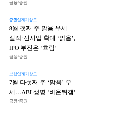
금융/증권
증권업계기상도
8월 첫째 주 맑음 우세…
실적·신사업 확대 ‘맑음’,
IPO 부진은 ‘흐림’
금융/증권
보험업계기상도
7월 다섯째 주 ‘맑음’ 우
세…ABL생명 ‘비온뒤갬’
금융/증권