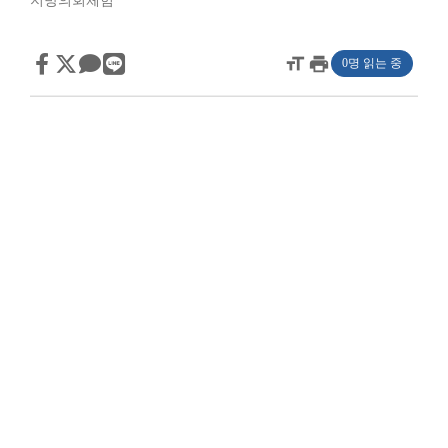
지방의회체험
format_size
print
0명 읽는 중