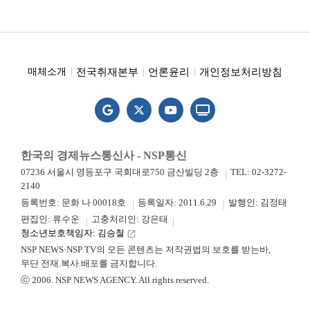
전국취재본부
언론윤리
개인정보처리방침
매체소개
한국의 경제뉴스통신사 - NSP통신
07236 서울시 영등포구 국회대로750 금산빌딩 2층
TEL: 02-3272-
2140
등록번호: 문화 나 00018호
등록일자: 2011.6.29
발행인: 김정태
편집인: 류수운
고충처리인: 강은태
청소년보호책임자: 김승철
launch
NSP NEWS·NSP TV의 모든 콘텐츠는 저작권법의 보호를 받는바,
무단 전재.복사.배포를 금지합니다.
ⓒ 2006. NSP NEWS AGENCY. All rights reserved.