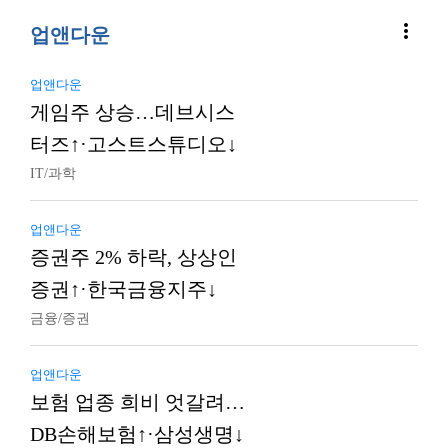
more_vert
업앤다운
업앤다운
게임주 상승…데브시스
터즈↑·고스트스튜디오↓
IT/과학
업앤다운
증권주 2% 하락, 상상인
증권↑·한국금융지주↓
금융/증권
업앤다운
보험 업종 희비 엇갈려…
DB손해보험↑·삼성생명↓