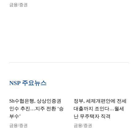
금융/증권
NSP 주요뉴스
Sh수협은행, 상상인증권
정부, 세제개편안에 전세
인수 추진…지주 전환 ‘승
대출까지 조인다…월세
부수’
난 무주택자 직격
금융/증권
금융/증권