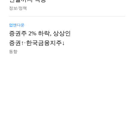
정보/정책
업앤다운
증권주 2% 하락, 상상인
증권↑·한국금융지주↓
동향