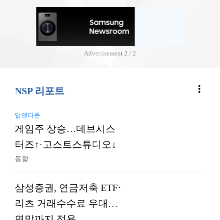
Advertisement
2 / 2
more_vert
NSP 리포트
업앤다운
게임주 상승…데브시스
터즈↑·고스트스튜디오↓
동향
삼성증권, 연금저축 ETF·
리츠 거래수수료 우대…
연말까지 적용