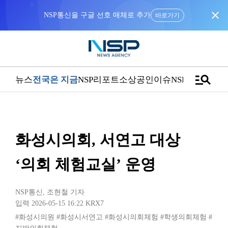
close
NSP통신을 구글 선호 매체로 추가
바로가기
manage_search
뉴스
전국은 지금
NSP리포트
소상공인
이슈
NSPTV
화성시의회, 서연고 대상
‘의회 체험교실’ 운영
NSP통신
,
조현철 기자
입력 2026-05-15 16:22
KRX7
#화성시의원
#화성시서연고
#화성시의회체험
#학생의회체험
#