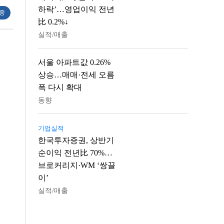
하락’…영업이익 전년
 중
比 0.2%↓
실적/매출
서울 아파트값 0.26%
상승…매매·전세 오름
폭 다시 확대
동향
기업실적
한국투자증권, 상반기
순이익 전년比 70%…
브로커리지·WM ‘쌍끌
이’
실적/매출