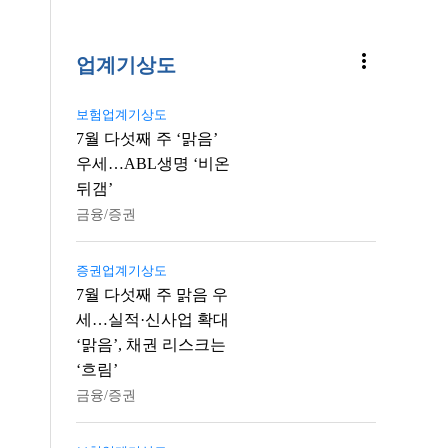
more_vert
업계기상도
보험업계기상도
7월 다섯째 주 ‘맑음’
우세…ABL생명 ‘비온
뒤갬’
금융/증권
증권업계기상도
7월 다섯째 주 맑음 우
세…실적·신사업 확대
‘맑음’, 채권 리스크는
‘흐림’
금융/증권