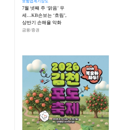
보험업계기상도
7월 넷째 주 ‘맑음’ 우
세…KB손보는 ‘흐림’,
상반기 손해율 악화
금융/증권