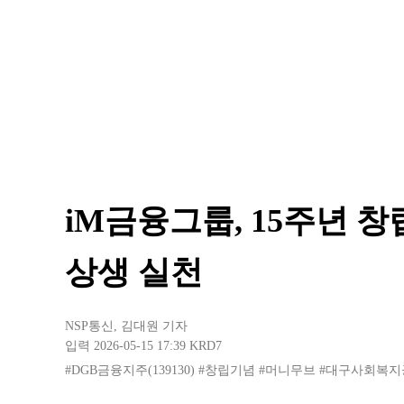
iM금융그룹, 15주년 
상생 실천
NSP통신
,
김대원 기자
입력 2026-05-15 17:39
KRD7
#DGB금융지주(139130)
#창립기념
#머니무브
#대구사회복지