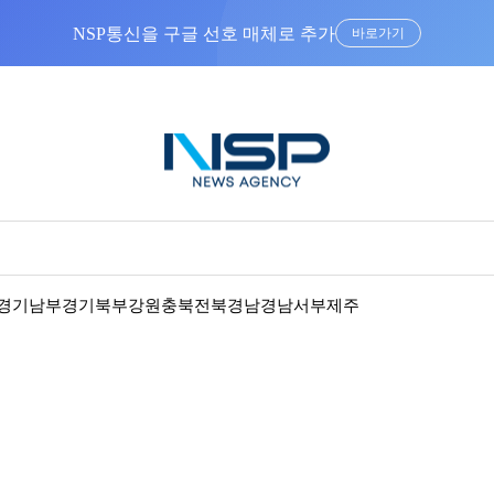
NSP통신을 구글 선호 매체로 추가
바로가기
경기남부
경기북부
강원
충북
전북
경남
경남서부
제주