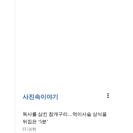
more_vert
사진속이야기
독사를 삼킨 참개구리…먹이사슬 상식을
뒤집은 ‘5분’
IT/과학