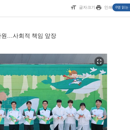
format_size
print
글자크기
인쇄
0명 읽는
환원…사회적 책임 앞장
fullscreen