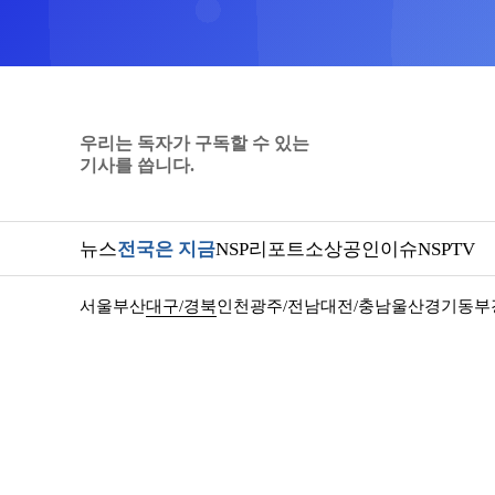
우리는 독자가 구독할 수 있는
기사를 씁니다.
뉴스
전국은 지금
NSP리포트
소상공인
이슈
NSPTV
서울
부산
대구/경북
인천
광주/전남
대전/충남
울산
경기동부