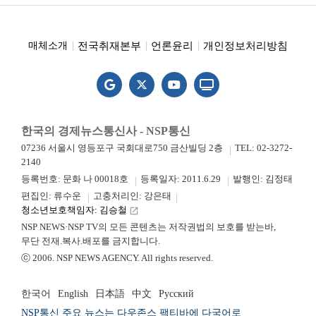
전국취재본부
언론윤리
개인정보처리방침
매체소개
한국의 경제뉴스통신사 - NSP통신
07236 서울시 영등포구 국회대로750 금산빌딩 2층
TEL: 02-3272-
2140
등록번호: 문화 나 00018호
등록일자: 2011.6.29
발행인: 김정태
편집인: 류수운
고충처리인: 강은태
청소년보호책임자: 김승철
launch
NSP NEWS·NSP TV의 모든 콘텐츠는 저작권법의 보호를 받는바,
무단 전재.복사.배포를 금지합니다.
ⓒ 2006. NSP NEWS AGENCY. All rights reserved.
한국어
English
日本語
中文
Русский
NSP통신 주요 뉴스는 다우존스 팩티바에 다국어로