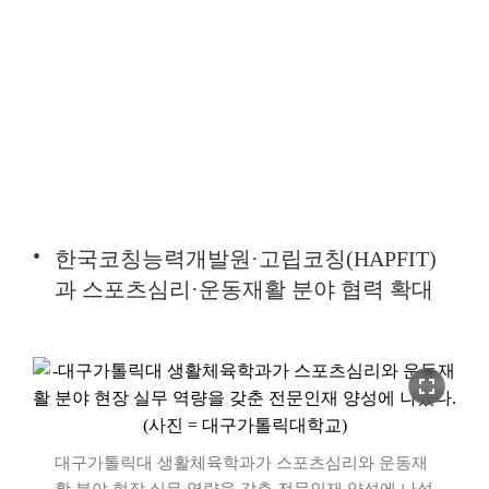
한국코칭능력개발원·고립코칭(HAPFIT)
과 스포츠심리·운동재활 분야 협력 확대
fullscreen
대구가톨릭대 생활체육학과가 스포츠심리와 운동재