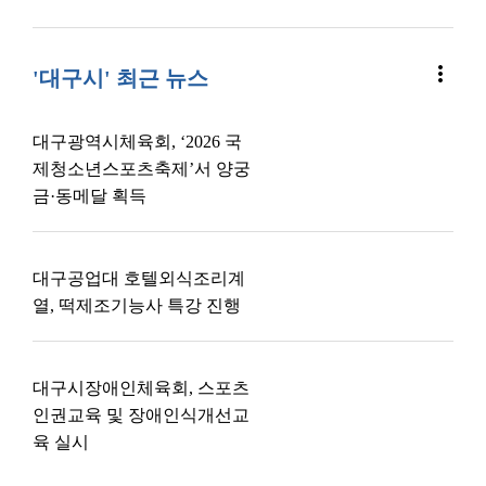
more_vert
'대구시' 최근 뉴스
대구광역시체육회, ‘2026 국
제청소년스포츠축제’서 양궁
금·동메달 획득
대구공업대 호텔외식조리계
열, 떡제조기능사 특강 진행
대구시장애인체육회, 스포츠
인권교육 및 장애인식개선교
육 실시