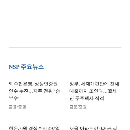
NSP 주요뉴스
Sh수협은행, 상상인증권
정부, 세제개편안에 전세
인수 추진…지주 전환 ‘승
대출까지 조인다…월세
부수’
난 무주택자 직격
금융/증권
금융/증권
한은, 6월 경상수지 497억
서울 아파트값 0.26% 상