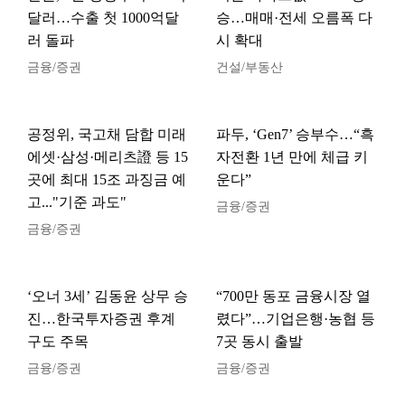
달러…수출 첫 1000억달
승…매매·전세 오름폭 다
러 돌파
시 확대
금융/증권
건설/부동산
공정위, 국고채 담합 미래
파두, ‘Gen7’ 승부수…“흑
에셋·삼성·메리츠證 등 15
자전환 1년 만에 체급 키
곳에 최대 15조 과징금 예
운다”
고..."기준 과도"
금융/증권
금융/증권
‘오너 3세’ 김동윤 상무 승
“700만 동포 금융시장 열
진…한국투자증권 후계
렸다”…기업은행·농협 등
구도 주목
7곳 동시 출발
금융/증권
금융/증권