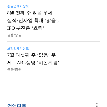
증권업계기상도
8월 첫째 주 맑음 우세…
실적·신사업 확대 ‘맑음’,
IPO 부진은 ‘흐림’
금융/증권
보험업계기상도
7월 다섯째 주 ‘맑음’ 우
세…ABL생명 ‘비온뒤갬’
금융/증권
more_vert
업앤다운