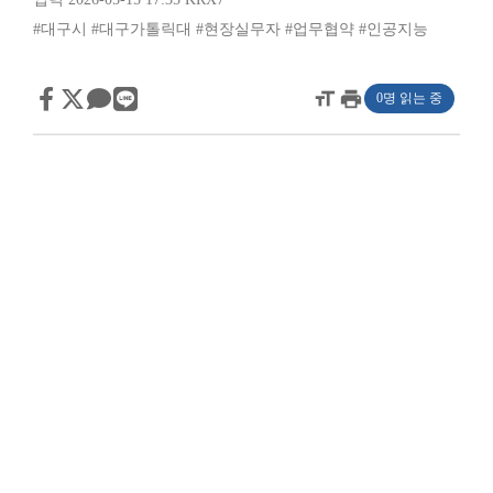
#대구시
#대구가톨릭대
#현장실무자
#업무협약
#인공지능
format_size
print
0명 읽는 중