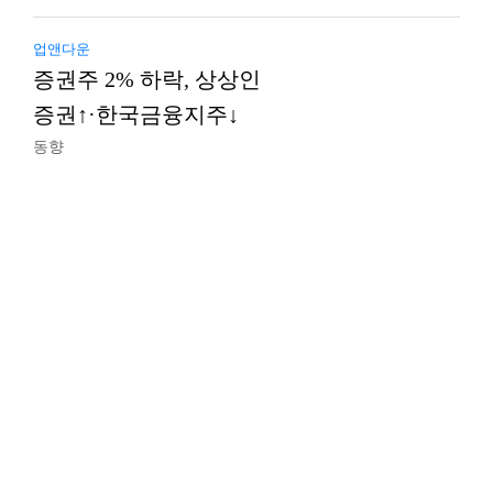
업앤다운
증권주 2% 하락, 상상인
증권↑·한국금융지주↓
동향