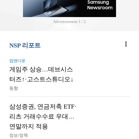
Advertisement
2 / 2
more_vert
NSP 리포트
업앤다운
게임주 상승…데브시스
터즈↑·고스트스튜디오↓
동향
삼성증권, 연금저축 ETF·
리츠 거래수수료 우대…
연말까지 적용
정보/정책