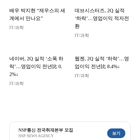
배우 박지현 “제우스의 세
데브시스터즈, 2Q 실적
계에서 만나요”
‘하락’…영업이익 적자전
환
IT/과학
IT/과학
네이버, 2Q 실적 ‘소폭 하
웹젠, 2Q 실적 ‘하락’…영
락’…영업이익 전년比 0.
업이익 전년比 8.4%↓
2%↓
IT/과학
IT/과학
NSP통신 전국취재본부 모집
보기
NSP NEWS AGENCY