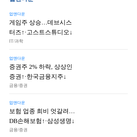
업앤다운
게임주 상승…데브시스
터즈↑·고스트스튜디오↓
IT/과학
업앤다운
증권주 2% 하락, 상상인
증권↑·한국금융지주↓
금융/증권
업앤다운
보험 업종 희비 엇갈려…
DB손해보험↑·삼성생명↓
금융/증권