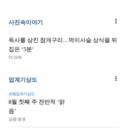
more_vert
사진속이야기
독사를 삼킨 참개구리…먹이사슬 상식을 뒤
집은 ‘5분’
IT/과학
more_vert
업계기상도
보험업계기상도
8월 첫째 주 전반적 ‘맑
음’
금융/증권