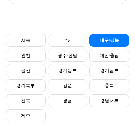
서울
부산
대구/경북
인천
광주/전남
대전/충남
울산
경기동부
경기남부
경기북부
강원
충북
전북
경남
경남서부
제주