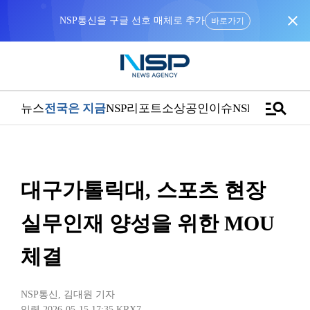
close
NSP통신을 구글 선호 매체로 추가
바로가기
manage_search
뉴스
전국은 지금
NSP리포트
소상공인
이슈
NSPTV
대구가톨릭대, 스포츠 현장
실무인재 양성을 위한 MOU
체결
NSP통신
,
김대원 기자
입력 2026-05-15 17:35
KRX7