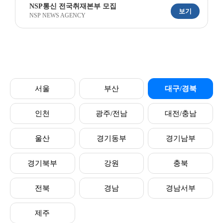
NSP통신 전국취재본부 모집
보기
NSP NEWS AGENCY
서울
부산
대구/경북
인천
광주/전남
대전/충남
울산
경기동부
경기남부
경기북부
강원
충북
전북
경남
경남서부
제주