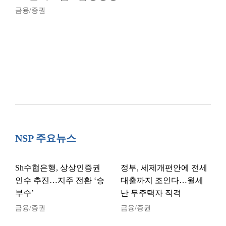
금융/증권
NSP 주요뉴스
Sh수협은행, 상상인증권
정부, 세제개편안에 전세
인수 추진…지주 전환 ‘승
대출까지 조인다…월세
부수’
난 무주택자 직격
금융/증권
금융/증권