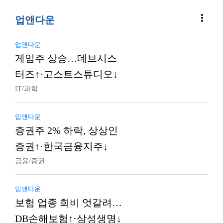
more_vert
업앤다운
업앤다운
게임주 상승…데브시스
터즈↑·고스트스튜디오↓
IT/과학
업앤다운
증권주 2% 하락, 상상인
증권↑·한국금융지주↓
금융/증권
업앤다운
보험 업종 희비 엇갈려…
DB손해보험↑·삼성생명↓