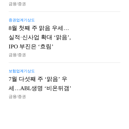
금융/증권
증권업계기상도
8월 첫째 주 맑음 우세…
실적·신사업 확대 ‘맑음’,
IPO 부진은 ‘흐림’
금융/증권
보험업계기상도
7월 다섯째 주 ‘맑음’ 우
세…ABL생명 ‘비온뒤갬’
금융/증권