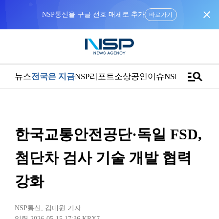
close
NSP통신을 구글 선호 매체로 추가
바로가기
manage_search
뉴스
전국은 지금
NSP리포트
소상공인
이슈
NSPTV
한국교통안전공단·독일 FSD,
첨단차 검사 기술 개발 협력
강화
NSP통신
,
김대원 기자
입력 2026-05-15 17:36
KRX7