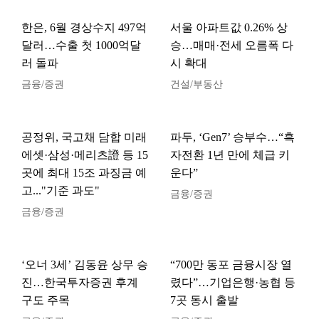
한은, 6월 경상수지 497억
서울 아파트값 0.26% 상
달러…수출 첫 1000억달
승…매매·전세 오름폭 다
러 돌파
시 확대
금융/증권
건설/부동산
공정위, 국고채 담합 미래
파두, ‘Gen7’ 승부수…“흑
에셋·삼성·메리츠證 등 15
자전환 1년 만에 체급 키
곳에 최대 15조 과징금 예
운다”
고..."기준 과도"
금융/증권
금융/증권
‘오너 3세’ 김동윤 상무 승
“700만 동포 금융시장 열
진…한국투자증권 후계
렸다”…기업은행·농협 등
구도 주목
7곳 동시 출발