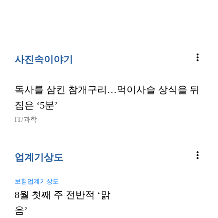
more_vert
사진속이야기
독사를 삼킨 참개구리…먹이사슬 상식을 뒤
집은 ‘5분’
IT/과학
more_vert
업계기상도
보험업계기상도
8월 첫째 주 전반적 ‘맑
음’