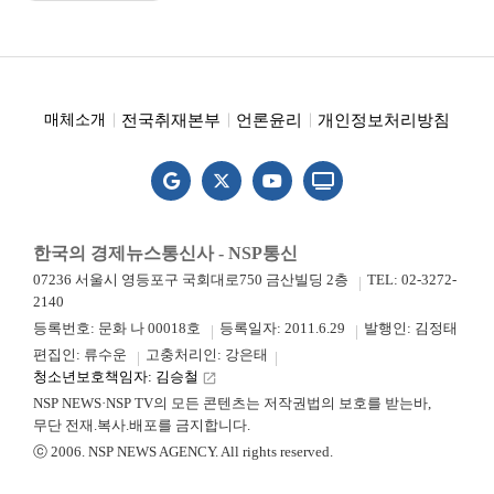
전국취재본부
언론윤리
개인정보처리방침
매체소개
한국의 경제뉴스통신사 - NSP통신
07236 서울시 영등포구 국회대로750 금산빌딩 2층
TEL: 02-3272-
2140
등록번호: 문화 나 00018호
등록일자: 2011.6.29
발행인: 김정태
편집인: 류수운
고충처리인: 강은태
청소년보호책임자: 김승철
launch
NSP NEWS·NSP TV의 모든 콘텐츠는 저작권법의 보호를 받는바,
무단 전재.복사.배포를 금지합니다.
ⓒ 2006. NSP NEWS AGENCY. All rights reserved.