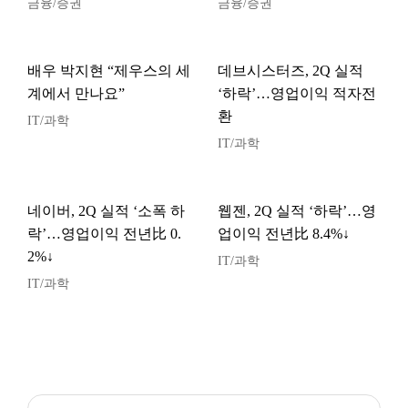
금융/증권
금융/증권
배우 박지현 “제우스의 세
데브시스터즈, 2Q 실적
계에서 만나요”
‘하락’…영업이익 적자전
환
IT/과학
IT/과학
네이버, 2Q 실적 ‘소폭 하
웹젠, 2Q 실적 ‘하락’…영
락’…영업이익 전년比 0.
업이익 전년比 8.4%↓
2%↓
IT/과학
IT/과학