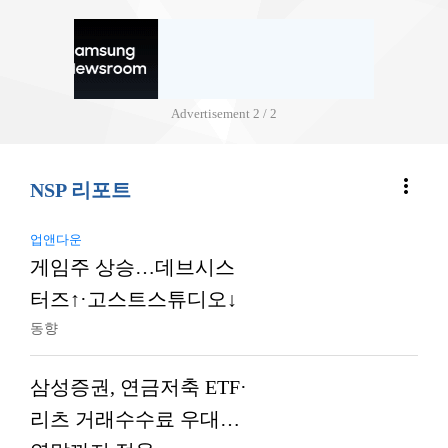
Advertisement
2 / 2
more_vert
NSP 리포트
업앤다운
게임주 상승…데브시스
터즈↑·고스트스튜디오↓
동향
삼성증권, 연금저축 ETF·
리츠 거래수수료 우대…