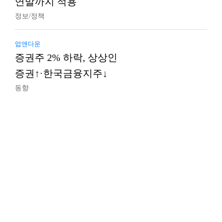
연말까지 적용
정보/정책
업앤다운
증권주 2% 하락, 상상인
증권↑·한국금융지주↓
동향