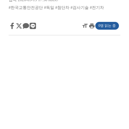
#한국교통안전공단
#독일
#첨단차
#검사기술
#전기차
format_size
print
0명 읽는 중