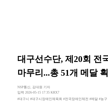
대구선수단, 제20회 
마무리...총 51개 메달 
NSP통신
,
김대원 기자
입력 2026-05-15 17:35
KRX7
#대구시
#대구시장애인체육회
#전국장애인체전
#메달
#농구