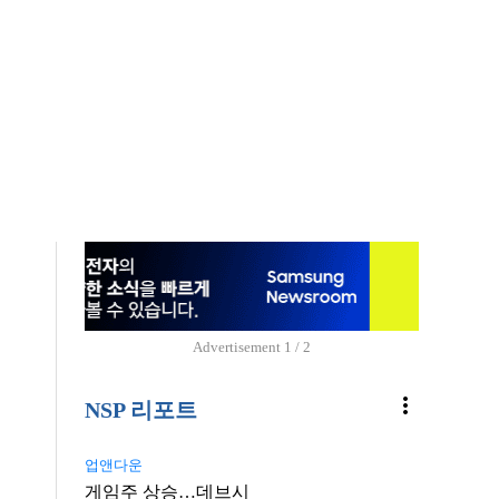
Advertisement
1 / 2
more_vert
NSP 리포트
업앤다운
게임주 상승…데브시