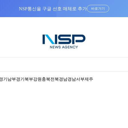
NSP통신을 구글 선호 매체로 추가
바로가기
경기남부
경기북부
강원
충북
전북
경남
경남서부
제주