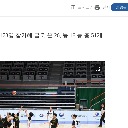
format_size
print
글자크기
인쇄
0명 읽는
3명 참가해 금 7, 은 26, 동 18 등 총 51개
fullscreen