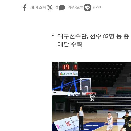
페이스북
X
카카오톡
라인
대구선수단, 선수 82명 등 총 17
메달 수확