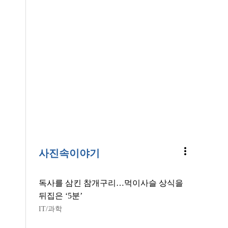
more_vert
사진속이야기
독사를 삼킨 참개구리…먹이사슬 상식을
뒤집은 ‘5분’
IT/과학