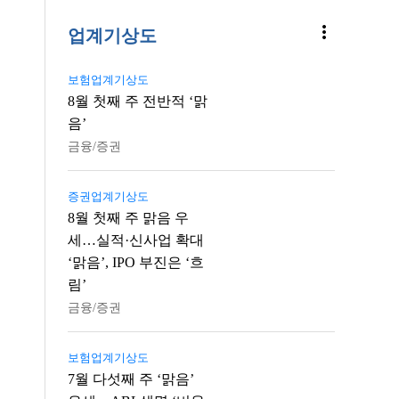
more_vert
업계기상도
보험업계기상도
8월 첫째 주 전반적 ‘맑
음’
금융/증권
증권업계기상도
8월 첫째 주 맑음 우
세…실적·신사업 확대
‘맑음’, IPO 부진은 ‘흐
림’
금융/증권
보험업계기상도
7월 다섯째 주 ‘맑음’