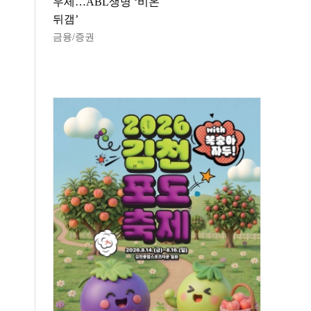
우세…ABL생명 ‘비온
뒤갬’
금융/증권