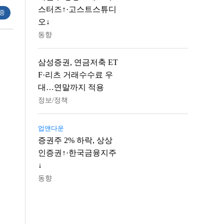
스터즈↑·고스트스튜디
 중
오↓
동향
삼성증권, 연금저축 ET
F·리츠 거래수수료 우
대…연말까지 적용
정보/정책
업앤다운
증권주 2% 하락, 상상
인증권↑·한국금융지주
↓
동향