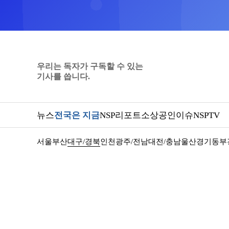
우리는 독자가 구독할 수 있는
기사를 씁니다.
뉴스
전국은 지금
NSP리포트
소상공인
이슈
NSPTV
서울
부산
대구/경북
인천
광주/전남
대전/충남
울산
경기동부