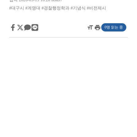
#대구시
#계명대
#경찰행정학과
#기념식
#비전제시
format_size
print
0명 읽는 중