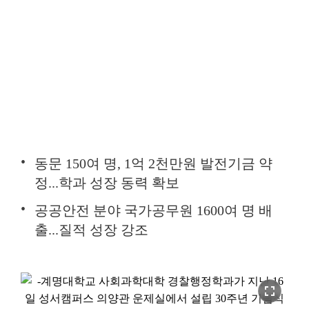
동문 150여 명, 1억 2천만원 발전기금 약
정...학과 성장 동력 확보
공공안전 분야 국가공무원 1600여 명 배
출...질적 성장 강조
fullscreen