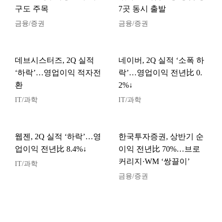
구도 주목
7곳 동시 출발
금융/증권
금융/증권
데브시스터즈, 2Q 실적
네이버, 2Q 실적 ‘소폭 하
‘하락’…영업이익 적자전
락’…영업이익 전년比 0.
환
2%↓
IT/과학
IT/과학
웹젠, 2Q 실적 ‘하락’…영
한국투자증권, 상반기 순
업이익 전년比 8.4%↓
이익 전년比 70%…브로
커리지·WM ‘쌍끌이’
IT/과학
금융/증권