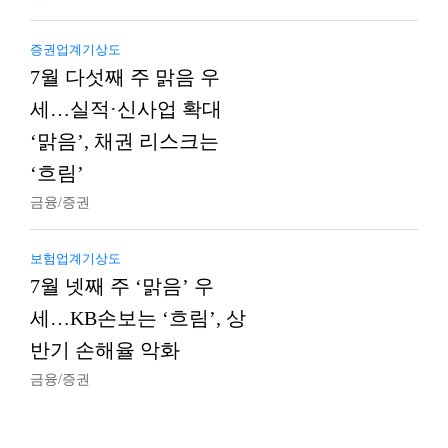
증권업계기상도
7월 다섯째 주 맑음 우
세…실적·신사업 확대
‘맑음’, 채권 리스크는
‘흐림’
금융/증권
보험업계기상도
7월 넷째 주 ‘맑음’ 우
세…KB손보는 ‘흐림’, 상
반기 손해율 악화
금융/증권