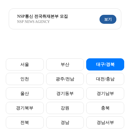
NSP통신 전국취재본부 모집
보기
NSP NEWS AGENCY
서울
부산
대구/경북
인천
광주/전남
대전/충남
울산
경기동부
경기남부
경기북부
강원
충북
전북
경남
경남서부