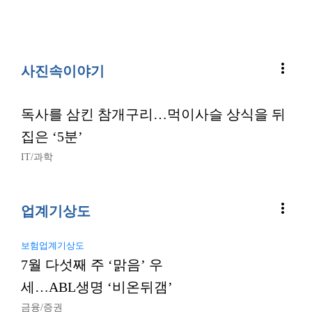
more_vert
사진속이야기
독사를 삼킨 참개구리…먹이사슬 상식을 뒤
집은 ‘5분’
IT/과학
more_vert
업계기상도
보험업계기상도
7월 다섯째 주 ‘맑음’ 우
세…ABL생명 ‘비온뒤갬’
금융/증권