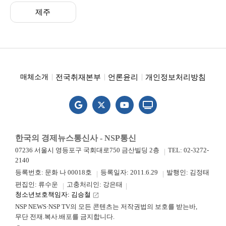
제주
전국취재본부
언론윤리
개인정보처리방침
매체소개
한국의 경제뉴스통신사 - NSP통신
07236 서울시 영등포구 국회대로750 금산빌딩 2층
TEL: 02-3272-
2140
등록번호: 문화 나 00018호
등록일자: 2011.6.29
발행인: 김정태
편집인: 류수운
고충처리인: 강은태
청소년보호책임자: 김승철
launch
NSP NEWS·NSP TV의 모든 콘텐츠는 저작권법의 보호를 받는바,
무단 전재.복사.배포를 금지합니다.