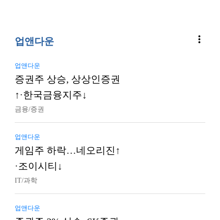
more_vert
업앤다운
업앤다운
증권주 상승, 상상인증권
↑·한국금융지주↓
금융/증권
업앤다운
게임주 하락…네오리진↑
·조이시티↓
IT/과학
업앤다운