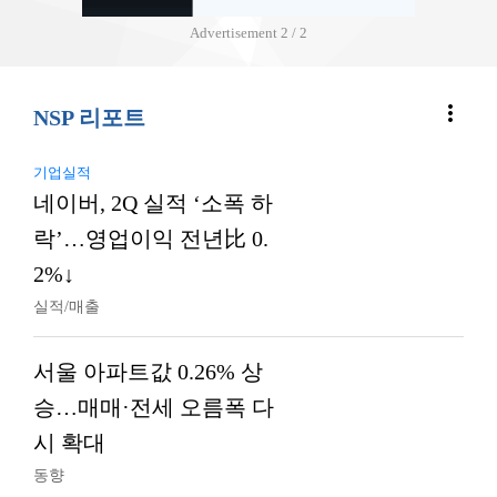
Advertisement
2 / 2
more_vert
NSP 리포트
기업실적
네이버, 2Q 실적 ‘소폭 하
락’…영업이익 전년比 0.
2%↓
실적/매출
서울 아파트값 0.26% 상
승…매매·전세 오름폭 다
시 확대
동향