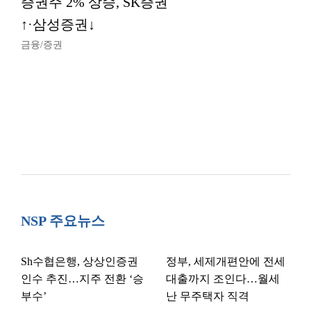
증권주 2% 상승, SK증권
↑·삼성증권↓
금융/증권
NSP 주요뉴스
Sh수협은행, 상상인증권
정부, 세제개편안에 전세
인수 추진…지주 전환 ‘승
대출까지 조인다…월세
부수’
난 무주택자 직격