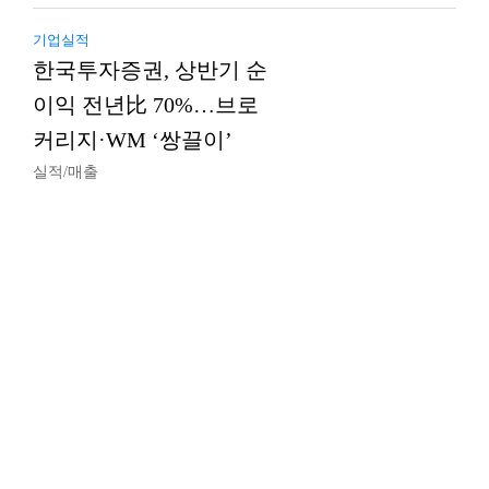
기업실적
한국투자증권, 상반기 순
이익 전년比 70%…브로
커리지·WM ‘쌍끌이’
실적/매출