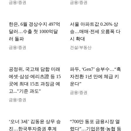
금융/증권
금융/증권
한은, 6월 경상수지 497억
서울 아파트값 0.26% 상
달러…수출 첫 1000억달
승…매매·전세 오름폭 다
러 돌파
시 확대
금융/증권
건설/부동산
공정위, 국고채 담합 미래
파두, ‘Gen7’ 승부수…“흑
에셋·삼성·메리츠證 등 15
자전환 1년 만에 체급 키
곳에 최대 15조 과징금 예
운다”
고..."기준 과도"
금융/증권
금융/증권
‘오너 3세’ 김동윤 상무 승
“700만 동포 금융시장 열
진…한국투자증권 후계
렸다”…기업은행·농협 등