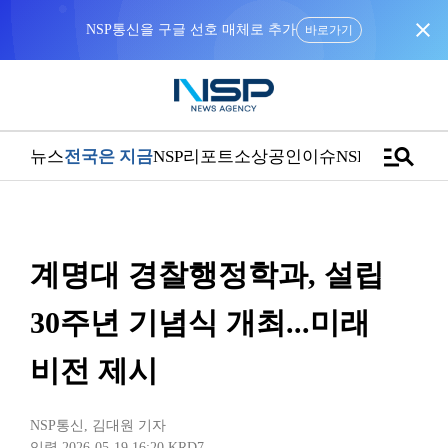
close
NSP통신을 구글 선호 매체로 추가
바로가기
manage_search
뉴스
전국은 지금
NSP리포트
소상공인
이슈
NSPTV
계명대 경찰행정학과, 설립
30주년 기념식 개최...미래
비전 제시
NSP통신
,
김대원 기자
입력 2026-05-19 16:20
KRD7