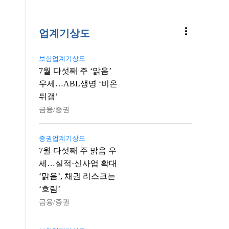
more_vert
업계기상도
보험업계기상도
7월 다섯째 주 ‘맑음’
우세…ABL생명 ‘비온
뒤갬’
금융/증권
증권업계기상도
7월 다섯째 주 맑음 우
세…실적·신사업 확대
‘맑음’, 채권 리스크는
‘흐림’
금융/증권