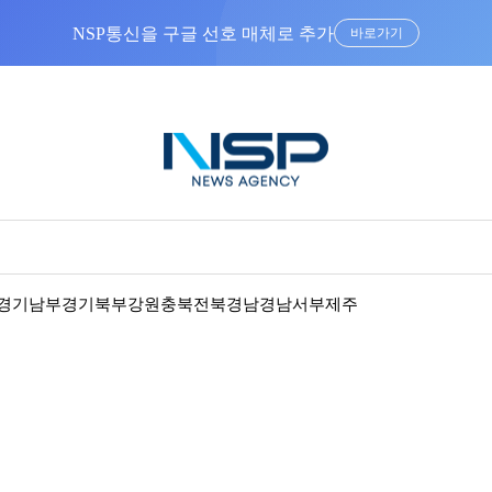
NSP통신을 구글 선호 매체로 추가
바로가기
경기남부
경기북부
강원
충북
전북
경남
경남서부
제주