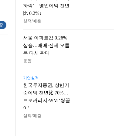
하락’…영업이익 전년
比 0.2%↓
실적/매출
 중
서울 아파트값 0.26%
상승…매매·전세 오름
폭 다시 확대
동향
기업실적
한국투자증권, 상반기
순이익 전년比 70%…
브로커리지·WM ‘쌍끌
이’
실적/매출