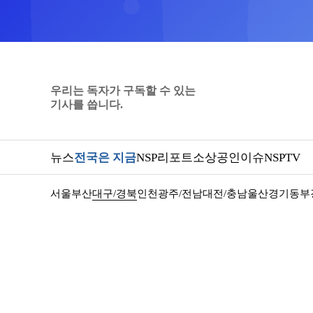
우리는 독자가 구독할 수 있는
기사를 씁니다.
뉴스
전국은 지금
NSP리포트
소상공인
이슈
NSPTV
서울
부산
대구/경북
인천
광주/전남
대전/충남
울산
경기동부