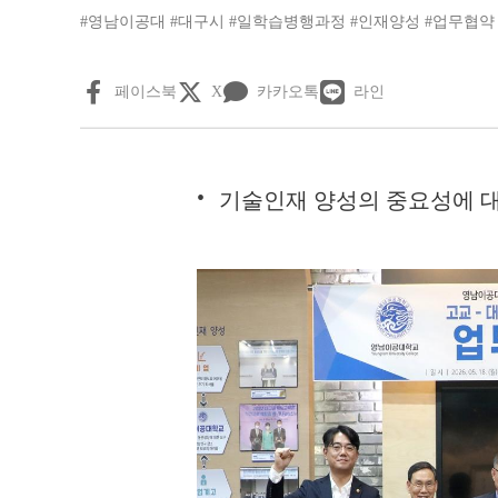
#영남이공대
#대구시
#일학습병행과정
#인재양성
#업무협약
페이스북
X
카카오톡
라인
기술인재 양성의 중요성에 대