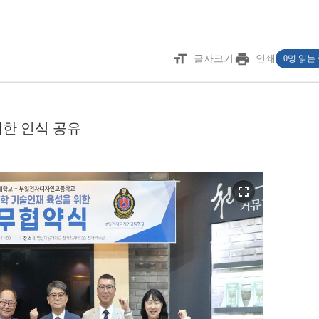
format_size
print
글자크기
인쇄
0명 읽는
한 인식 공유
fullscreen