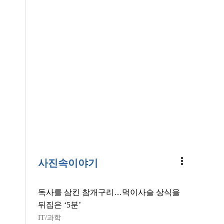
more_vert
사진속이야기
독사를 삼킨 참개구리…먹이사슬 상식을
뒤집은 ‘5분’
IT/과학