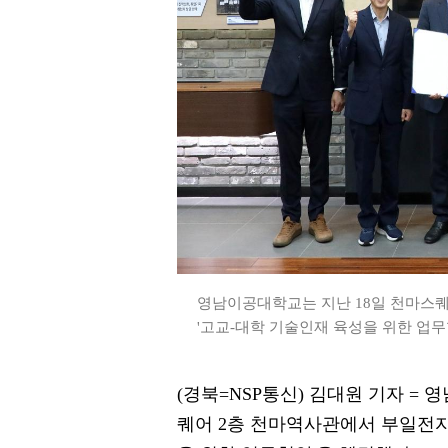
영남이공대학교는 지난 18일 천마스
'고교-대학 기술인재 육성을 위한 업무
(경북=NSP통신) 김대원 기자 =
퀘어 2층 천마역사관에서 부일전