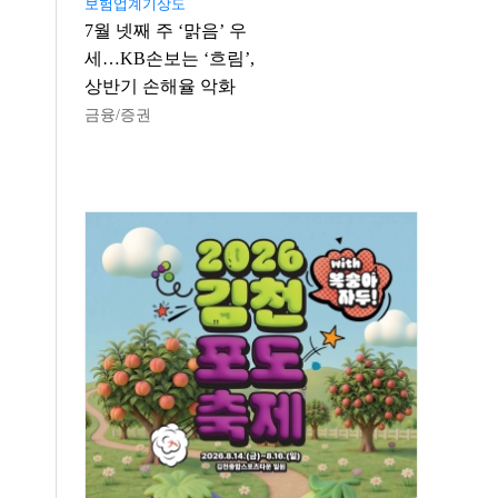
보험업계기상도
7월 넷째 주 ‘맑음’ 우
세…KB손보는 ‘흐림’,
상반기 손해율 악화
금융/증권