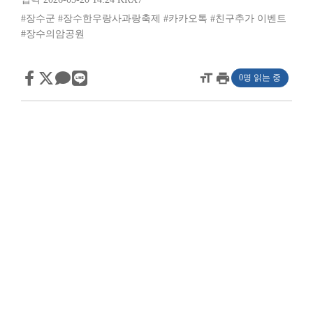
#장수군
#장수한우랑사과랑축제
#카카오톡
#친구추가 이벤트
#장수의암공원
format_size
print
0명 읽는 중