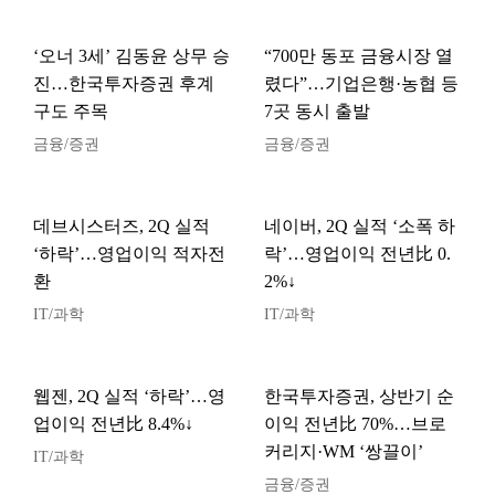
‘오너 3세’ 김동윤 상무 승
“700만 동포 금융시장 열
진…한국투자증권 후계
렸다”…기업은행·농협 등
구도 주목
7곳 동시 출발
금융/증권
금융/증권
데브시스터즈, 2Q 실적
네이버, 2Q 실적 ‘소폭 하
‘하락’…영업이익 적자전
락’…영업이익 전년比 0.
환
2%↓
IT/과학
IT/과학
웹젠, 2Q 실적 ‘하락’…영
한국투자증권, 상반기 순
업이익 전년比 8.4%↓
이익 전년比 70%…브로
커리지·WM ‘쌍끌이’
IT/과학
금융/증권