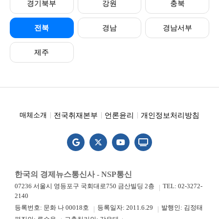
경기북부
강원
충북
전북
경남
경남서부
제주
전국취재본부
언론윤리
개인정보처리방침
매체소개
한국의 경제뉴스통신사 - NSP통신
07236 서울시 영등포구 국회대로750 금산빌딩 2층
TEL: 02-3272-
2140
등록번호: 문화 나 00018호
등록일자: 2011.6.29
발행인: 김정태