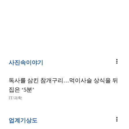
more_vert
사진속이야기
독사를 삼킨 참개구리…먹이사슬 상식을 뒤
집은 ‘5분’
IT/과학
more_vert
업계기상도