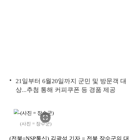
21일부터 6월20일까지 군민 및 방문객 대
상...추첨 통해 커피쿠폰 등 경품 제공
fullscreen
(사진 = 장수군)
(전북=NSP통신) 김광석 기자 = 전북 장수군의 대