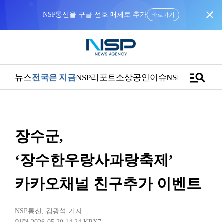
close
NSP통신을 구글 선호 매체로 추가
바로가기
manage_search
뉴스
전국은 지금
NSP리포트
소상공인
이슈
NSPTV
장수군,
‘장수한우랑사과랑축제’
카카오채널 친구추가 이벤트
NSP통신
,
김광석 기자
입력 2026-05-20 14:24
KRX7