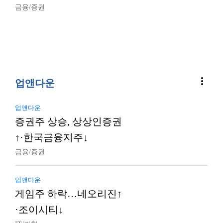
금융/증권
more_vert
업앤다운
업앤다운
증권주 상승, 상상인증권
↑·한국금융지주↓
금융/증권
업앤다운
게임주 하락…네오리진↑
·조이시티↓