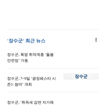
more_vert
'장수군' 최근 뉴스
장수군, 폭염 취약계층 ‘돌봄
안전망’ 가동
장수군
장수군, 7~9일 ‘광장페스타 시
즌1: 썸머’ 개최
장수군, ‘취득세 감면 자가체