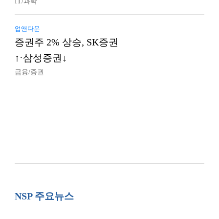
IT/과학
업앤다운
증권주 2% 상승, SK증권
↑·삼성증권↓
금융/증권
NSP 주요뉴스