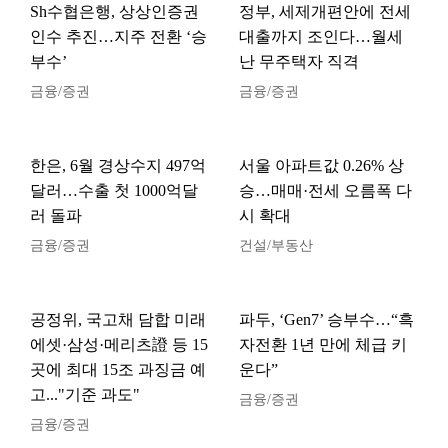
Sh수협은행, 상상인증권
정부, 세제개편안에 전세
인수 추진…지주 전환 ‘승
대출까지 조인다…월세
부수’
난 무주택자 직격
금융/증권
금융/증권
한은, 6월 경상수지 497억
서울 아파트값 0.26% 상
달러…수출 첫 1000억달
승…매매·전세 오름폭 다
러 돌파
시 확대
금융/증권
건설/부동산
공정위, 국고채 담합 미래
파두, ‘Gen7’ 승부수…“흑
에셋·삼성·메리츠證 등 15
자전환 1년 만에 체급 키
곳에 최대 15조 과징금 예
운다”
고..."기준 과도"
금융/증권
금융/증권