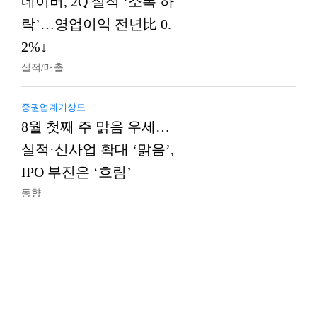
네이버, 2Q 실적 ‘소폭 하
락’…영업이익 전년比 0.
2%↓
실적/매출
증권업계기상도
8월 첫째 주 맑음 우세…
실적·신사업 확대 ‘맑음’,
IPO 부진은 ‘흐림’
동향