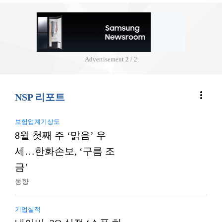
Advertisement
2 / 2
more_vert
NSP 리포트
보험업계기상도
8월 첫째 주 ‘맑음’ 우
세…한화손보, ‘구름 조
금’
동향
기업실적